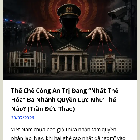
Thể Chế Công An Trị Đang “Nhất Thể
Hóa” Ba Nhánh Quyền Lực Như Thế
Nào? (Trần Đức Thao)
30/07/2026
Việt Nam chưa bao giờ thừa nhận tam quyền
phân lập. Nay, khi hai ghế cao nhất đã “gom” vào