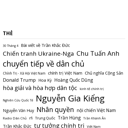
THẺ
Bài viết về Trần Khắc Đức
30 Tháng 4
Chu Tuấn Anh
Chiến tranh Ukraine-Nga
chuyển tiếp về dân chủ
Chủ nghĩa Cộng Sản
chính trị Việt Nam
Chính Trị - Xã Hội Việt Nam
Donald Trump
Hoàng Quốc Dũng
Hoa Kỳ
hòa giải và hòa hợp dân tộc
kinh tế chính trị
Nguyễn Gia Kiểng
Nghiên Cứu Quốc Tế
Nhân quyền
nội chiến Việt Nam
Nguyễn Văn Huy
Trần Hùng
Trung Quốc
rfi
Radio Dân Chủ
Trần Khánh Ân
tư tưởng chính trị
Trần Khắc Đức
Việt Nam