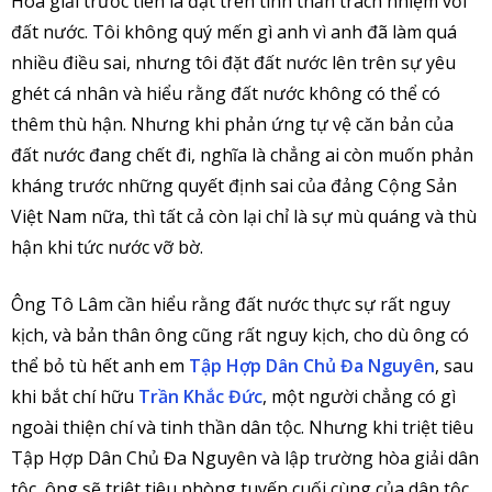
Hòa giải trước tiên là đặt trên tinh thần trách nhiệm với
đất nước. Tôi không quý mến gì anh vì anh đã làm quá
nhiều điều sai, nhưng tôi đặt đất nước lên trên sự yêu
ghét cá nhân và hiểu rằng đất nước không có thể có
thêm thù hận. Nhưng khi phản ứng tự vệ căn bản của
đất nước đang chết đi, nghĩa là chẳng ai còn muốn phản
kháng trước những quyết định sai của đảng Cộng Sản
Việt Nam nữa, thì tất cả còn lại chỉ là sự mù quáng và thù
hận khi tức nước vỡ bờ.
Ông Tô Lâm cần hiểu rằng đất nước thực sự rất nguy
kịch, và bản thân ông cũng rất nguy kịch, cho dù ông có
thể bỏ tù hết anh em
Tập Hợp Dân Chủ Đa Nguyên
, sau
khi bắt chí hữu
Trần Khắc Đức
, một người chẳng có gì
ngoài thiện chí và tinh thần dân tộc. Nhưng khi triệt tiêu
Tập Hợp Dân Chủ Đa Nguyên và lập trường hòa giải dân
tộc, ông sẽ triệt tiêu phòng tuyến cuối cùng của dân tộc