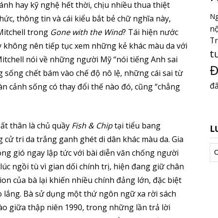
nh hay kỹ nghệ hết thời, chịu nhiều thua thiệt
Ng
thức, thông tin và cái kiểu bắt bẻ chữ nghĩa này,
nộ
Mitchell trong
Gone with the Wind
? Tái hiện nước
T
hay không nên tiếp tục xem những kẻ khác màu da với
t
itchell nói về những người Mỹ “nói tiếng Anh sai
Đ
 sống chết bám vào chế độ nô lệ, những cái sai từ
đấ
n cảnh sống có thay đổi thế nào đó, cũng “chẳng
uất thân là chủ quầy
Fish & Chip
tại tiểu bang
L
cử tri da trắng ganh ghét di dân khác màu da. Gia
Lư
g gió ngay lập tức với bài diễn văn chống người
tr
úc ngồi tù vì gian dối chính trị, hiện đang giữ chân
n của bà lại khiến nhiều chính đảng lớn, đặc biệt
lo lắng. Bà sử dụng một thứ ngôn ngữ xa rời sách
vào giữa thập niên 1990, trong những lần trả lời