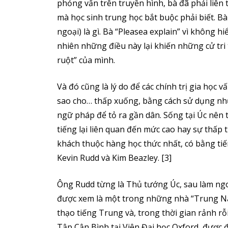
phỏng vấn trên truyền hình, bà đã phải liên
mà học sinh trung học bắt buộc phải biết. Bà
ngoại) là gì. Bà “Pleasea explain” vì không hiể
nhiên những điều này lại khiến những cử tri 
ruột” của mình.
Và đó cũng là lý do để các chính trị gia học v
sao cho… thấp xuống, bằng cách sử dụng nhữn
ngữ pháp để tỏ ra gần dân. Sống tại Úc nên t
tiếng lại liên quan đến mức cao hay sự thấp t
khách thuộc hàng học thức nhất, có bằng tiến
Kevin Rudd và Kim Beazley. [3]
Ông Rudd từng là Thủ tướng Úc, sau làm ngoạ
được xem là một trong những nhà “Trung Na
thạo tiếng Trung và, trong thời gian rảnh rỗi 
Tập Cận Bình tại Viện Đại học Oxford, được 