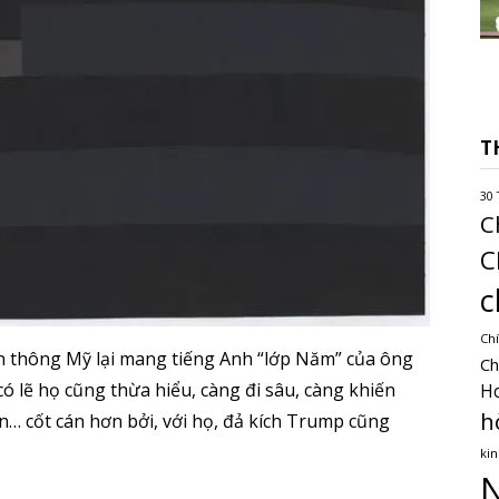
T
30 
C
C
c
Chí
n thông Mỹ lại mang tiếng Anh “lớp Năm” của ông
Ch
 lẽ họ cũng thừa hiểu, càng đi sâu, càng khiến
H
h
n… cốt cán hơn bởi, với họ, đả kích Trump cũng
kin
N