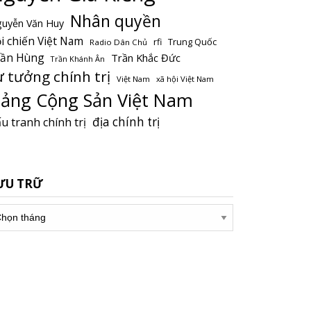
Nhân quyền
uyễn Văn Huy
i chiến Việt Nam
Trung Quốc
rfi
Radio Dân Chủ
rần Hùng
Trần Khắc Đức
Trần Khánh Ân
ư tưởng chính trị
Việt Nam
xã hội Việt Nam
ảng Cộng Sản Việt Nam
địa chính trị
u tranh chính trị
ƯU TRỮ
u
ữ