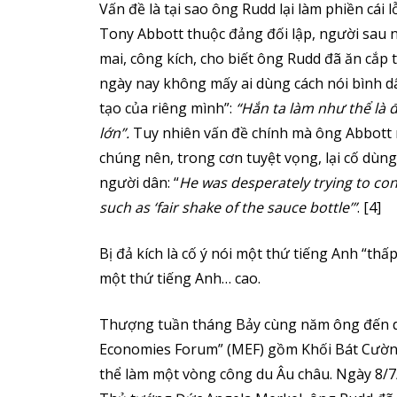
Vấn đề là tại sao ông Rudd lại làm phiền cái 
Tony Abbott thuộc đảng đối lập, người sau 
mai, công kích, cho biết ông Rudd đã ăn cắp
ngày nay không mấy ai dùng cách nói bình dân
tạo của riêng mình”:
“Hắn ta làm như thể là 
lớn”.
Tuy nhiên vấn đề chính mà ông Abbott m
chúng nên, trong cơn tuyệt vọng, lại cố dùng
người dân: “
He was desperately trying to con
such as ‘fair shake of the sauce bottle’”
. [4]
Bị đả kích là cố ý nói một thứ tiếng Anh “th
một thứ tiếng Anh… cao.
Thượng tuần tháng Bảy cùng năm ông đến dự
Economies Forum” (MEF) gồm Khối Bát Cường (
thể làm một vòng công du Âu châu. Ngày 8/7