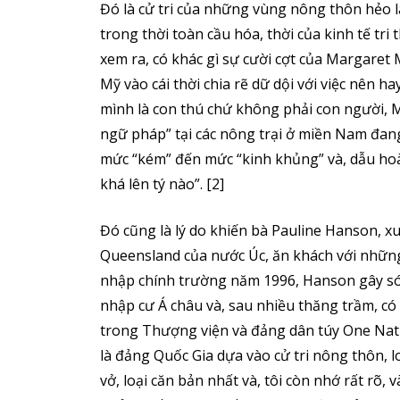
Đó là cử tri của những vùng nông thôn hẻo lá
trong thời toàn cầu hóa, thời của kinh tế tri 
xem ra, có khác gì sự cười cợt của Margaret 
Mỹ vào cái thời chia rẽ dữ dội với việc nên 
mình là con thú chứ không phải con người, M
ngữ pháp” tại các nông trại ở miền Nam đang
mức “kém” đến mức “kinh khủng” và, dẫu hoà
khá lên tý nào”. [2]
Đó cũng là lý do khiến bà Pauline Hanson, x
Queensland của nước Úc, ăn khách với những 
nhập chính trường năm 1996, Hanson gây són
nhập cư Á châu và, sau nhiều thăng trầm, có l
trong Thượng viện và đảng dân túy One Natio
là đảng Quốc Gia dựa vào cử tri nông thôn, 
vở, loại căn bản nhất và, tôi còn nhớ rất rõ, 