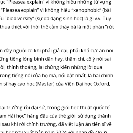
 tục “Pleasea explain” vì không hiểu những từ vựng
 “Pleasea explain” vì không hiểu “xenophobic” (bài
u “biodiversity” (sự đa dạng sinh học) là gì v.v. Tuy
thua thiệt với thời thế cảm thấy bà là một phần “rứt
ấn đầy người có khi phải giả dại, phải khổ cực ăn nói
g tiếng lóng bình dân hay, thậm chí, cố ý nói sai
ôi, thỉnh thoảng, lại chứng kiến những lời qua
rong tiếng nói của họ mà, nổi bật nhất, là hai chính
 sĩ hay cao học (Master) của Viện Đại học Oxford,
i trưởng rồi đại sứ, trong giới học thuật quốc tế
m Hải học” hàng đầu của thế giới, sử dụng thành
sau khi rời chính trường, đã viết luận án tiến sĩ về
đại học này xuất bản năm 2024 với nhan đề
On Xi