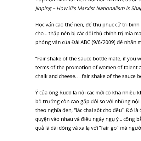
Jinping – How Xi’s Marxist Nationalism is Sh
Học vấn cao thế nên, để thu phục cử tri bình
cho… thấp nên bị các đối thủ chính trị mỉa ma
phỏng vấn của Đài ABC (9/6/2009) để nhấn m
“Fair shake of the sauce bottle mate, if yo
terms of the promotion of women of talent an
chalk and cheese. . . fair shake of the sauce
Ý của ông Rudd là nội các mới có khá nhiều 
bộ trưởng còn cao gấp đôi so với những nội c
theo nghĩa đen, “lắc chai sốt cho đều”. Đó l
quyện vào nhau và điều ngày ngụ ý… công bằn
quả là dài dòng và xa lạ với “fair go” mà ng