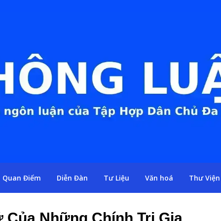
Quan Điểm
Diễn Đàn
Tư Liệu
Văn hoá
Thư Viện
 Của Những Chính Trị Gia