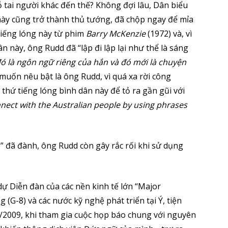
lỗ tai người khác đến thế? Không đợi lâu, Dân biểu
này cũng trở thành thủ tướng, đã chộp ngay để mỉa
 tiếng lóng này từ phim
Barry McKenzie
(1972) và, vì
 này, ông Rudd đã “lập đi lập lại như thể là sáng
đó là ngôn ngữ riêng của hắn và đó mới là chuyện
uốn nêu bật là ông Rudd, vì quá xa rời công
 thứ tiếng lóng bình dân này để tỏ ra gần gũi với
nect with the Australian people by using phrases
ấp” đã đành, ông Rudd còn gây rắc rối khi sử dụng
 Diễn đàn của các nền kinh tế lớn “Major
G-8) và các nước kỹ nghệ phát triển tại Ý, tiện
/2009, khi tham gia cuộc họp báo chung với nguyên