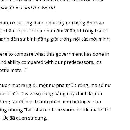
aping China and the World.
 dân, có lúc ông Rudd phải cố ý nói tiếng Anh sao
i, châm chọc. Thí dụ như năm 2009, khi ông trả lời
ạnh đến sự bình đẳng giới trong nội các mới mình:
u were to compare what this government has done in
d ability compared with our predecessors, it’s
 bottle mate…”
khuôn mặt nữ giới, một nữ phó thủ tướng, mà số nữ
ác trước đây và sự công bằng này chính là, nói
à động tác để mọi thành phần, mọi hương vị hòa
g nhưng “fair shake of the sauce bottle mate” thì
ười Úc đã quen sử dụng.