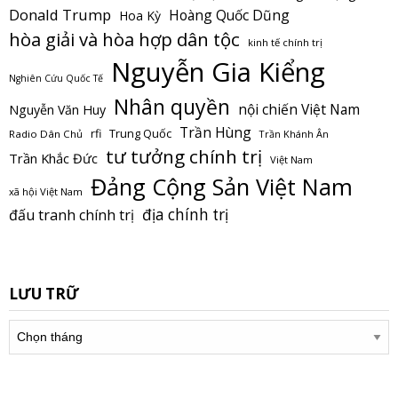
Donald Trump
Hoàng Quốc Dũng
Hoa Kỳ
hòa giải và hòa hợp dân tộc
kinh tế chính trị
Nguyễn Gia Kiểng
Nghiên Cứu Quốc Tế
Nhân quyền
nội chiến Việt Nam
Nguyễn Văn Huy
Trần Hùng
Trung Quốc
rfi
Radio Dân Chủ
Trần Khánh Ân
tư tưởng chính trị
Trần Khắc Đức
Việt Nam
Đảng Cộng Sản Việt Nam
xã hội Việt Nam
địa chính trị
đấu tranh chính trị
LƯU TRỮ
Lưu
trữ