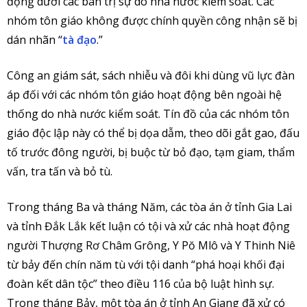
động dưới các ban trị sự do nhà nước kiểm soát. Các
nhóm tôn giáo không được chính quyền công nhận sẽ bị
dán nhãn “
tà đạo
.”
Công an giám sát, sách nhiễu và đôi khi dùng vũ lực đàn
áp đối với các nhóm tôn giáo hoạt động bên ngoài hệ
thống do nhà nước kiểm soát. Tín đồ của các nhóm tôn
giáo độc lập này có thể bị dọa dẫm, theo dõi gắt gao, đấu
tố trước đông người, bị buộc từ bỏ đạo, tạm giam, thẩm
vấn, tra tấn và bỏ tù.
Trong tháng Ba và tháng Năm, các tòa án ở tỉnh Gia Lai
và tỉnh Đắk Lắk kết luận có tội và xử các nhà hoạt động
người Thượng Rơ Châm Grông, Y Pŏ Mlô và Y Thinh Niê
từ bảy đến chín năm tù với tội danh “phá hoại khối đại
đoàn kết dân tộc” theo điều 116 của bộ luật hình sự.
Trong tháng Bảy, một tòa án ở tỉnh An Giang đã xử có