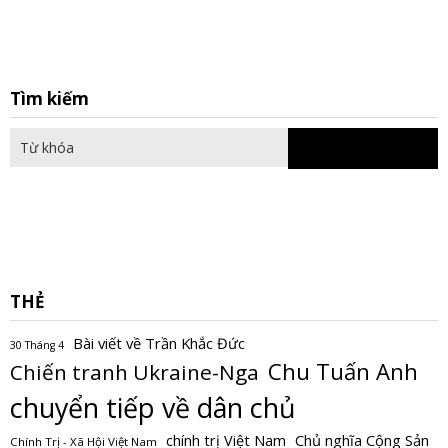
S
Tìm kiếm
fo
THẺ
Bài viết về Trần Khắc Đức
30 Tháng 4
Chu Tuấn Anh
Chiến tranh Ukraine-Nga
chuyển tiếp về dân chủ
Chủ nghĩa Cộng Sản
chính trị Việt Nam
Chính Trị - Xã Hội Việt Nam