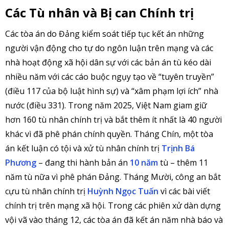
Các Tù nhân và Bị can Chính trị
Các tòa án do Đảng kiểm soát tiếp tục kết án những
người vận động cho tự do ngôn luận trên mạng và các
nhà hoạt động xã hội dân sự với các bản án tù kéo dài
nhiều năm với các cáo buộc ngụy tạo về “tuyên truyền”
(điều 117 của bộ luật hình sự) và “xâm phạm lợi ích” nhà
nước (điều 331). Trong năm 2025, Việt Nam giam giữ
hơn 160 tù nhân chính trị và bắt thêm ít nhất là 40 người
khác vì đã phê phán chính quyền. Tháng Chín, một tòa
án kết luận có tội và xử tù nhân chính trị
Trịnh Bá
Phương
– đang thi hành bản án
10 năm
tù – thêm 11
năm tù nữa vì phê phán Đảng. Tháng Mười, công an bắt
cựu tù nhân chính trị
Huỳnh Ngọc Tuấn
vì các bài viết
chính trị trên mạng xã hội. Trong các phiên xử dàn dựng
vội vã vào tháng 12, các tòa án đã kết án năm nhà báo và