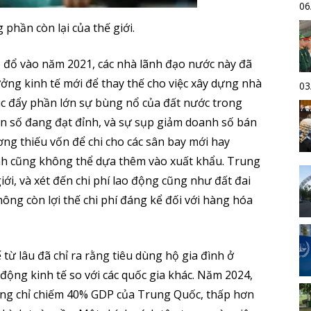
06
phần còn lại của thế giới.
 đổ vào năm 2021, các nhà lãnh đạo nước này đã
ởng kinh tế mới để thay thế cho việc xây dựng nhà
03
úc đẩy phần lớn sự bùng nổ của đất nước trong
ân số đang đạt đỉnh, và sự sụp giảm doanh số bán
ơng thiếu vốn để chi cho các sân bay mới hay
nh cũng không thể dựa thêm vào xuất khẩu. Trung
iới, và xét đến chi phí lao động cũng như đất đai
ông còn lợi thế chi phí đáng kể đối với hàng hóa
ế từ lâu đã chỉ ra rằng tiêu dùng hộ gia đình ở
ộng kinh tế so với các quốc gia khác. Năm 2024,
dùng chỉ chiếm 40% GDP của Trung Quốc, thấp hơn