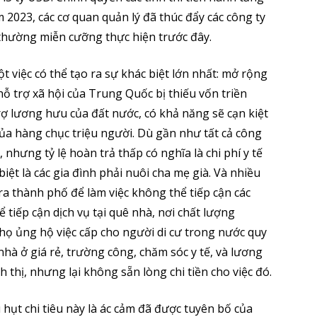
 2023, các cơ quan quản lý đã thúc đẩy các công ty
 thường miễn cưỡng thực hiện trước đây.
 việc có thể tạo ra sự khác biệt lớn nhất: mở rộng
ỗ trợ xã hội của Trung Quốc bị thiếu vốn triền
rợ lương hưu của đất nước, có khả năng sẽ cạn kiệt
của hàng chục triệu người. Dù gần như tất cả công
nhưng tỷ lệ hoàn trả thấp có nghĩa là chi phí y tế
 biệt là các gia đình phải nuôi cha mẹ già. Và nhiều
ra thành phố để làm việc không thể tiếp cận các
ể tiếp cận dịch vụ tại quê nhà, nơi chất lượng
họ ủng hộ việc cấp cho người di cư trong nước quy
nhà ở giá rẻ, trường công, chăm sóc y tế, và lương
hị, nhưng lại không sẵn lòng chi tiền cho việc đó.
 hụt chi tiêu này là ác cảm đã được tuyên bố của