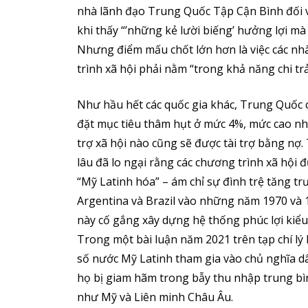
nhà lãnh đạo Trung Quốc Tập Cận Bình đối v
khi thấy “’những kẻ lười biếng’ hưởng lợi mà
Nhưng điểm mấu chốt lớn hơn là việc các n
trình xã hội phải nằm “trong khả năng chi tr
Như hầu hết các quốc gia khác, Trung Quốc 
đặt mục tiêu thâm hụt ở mức 4%, mức cao nh
trợ xã hội nào cũng sẽ được tài trợ bằng nợ.
lâu đã lo ngại rằng các chương trình xã hội đ
“Mỹ Latinh hóa” – ám chỉ sự đình trệ tăng t
Argentina và Brazil vào những năm 1970 và 
này cố gắng xây dựng hệ thống phúc lợi kiểu
Trong một bài luận năm 2021 trên tạp chí lý 
số nước Mỹ Latinh tham gia vào chủ nghĩa dân
họ bị giam hãm trong bẫy thu nhập trung bình
như Mỹ và Liên minh Châu Âu.