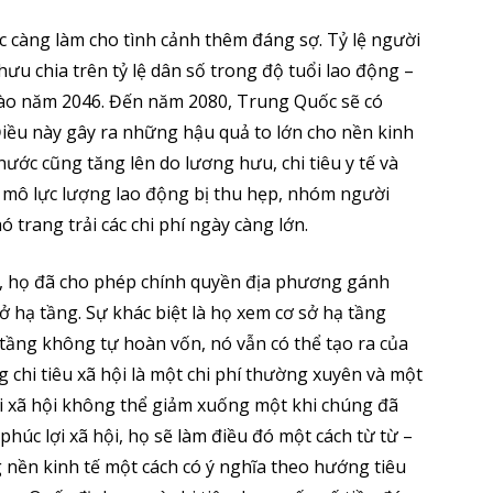
càng làm cho tình cảnh thêm đáng sợ. Tỷ lệ người
ưu chia trên tỷ lệ dân số trong độ tuổi lao động –
ào năm 2046. Đến năm 2080, Trung Quốc sẽ có
iều này gây ra những hậu quả to lớn cho nền kinh
 nước cũng tăng lên do lương hưu, chi tiêu y tế và
uy mô lực lượng lao động bị thu hẹp, nhóm người
trang trải các chi phí ngày càng lớn.
g, họ đã cho phép chính quyền địa phương gánh
 hạ tầng. Sự khác biệt là họ xem cơ sở hạ tầng
tầng không tự hoàn vốn, nó vẫn có thể tạo ra của
ng chi tiêu xã hội là một chi phí thường xuyên và một
ợi xã hội không thể giảm xuống một khi chúng đã
húc lợi xã hội, họ sẽ làm điều đó một cách từ từ –
 nền kinh tế một cách có ý nghĩa theo hướng tiêu