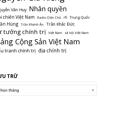
Nhân quyền
uyễn Văn Huy
i chiến Việt Nam
Trung Quốc
rfi
Radio Dân Chủ
rần Hùng
Trần Khắc Đức
Trần Khánh Ân
ư tưởng chính trị
Việt Nam
xã hội Việt Nam
ảng Cộng Sản Việt Nam
địa chính trị
u tranh chính trị
ƯU TRỮ
u
ữ