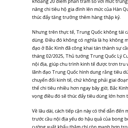
khoảng 20 điểm phần trăm so với mức trung b
nâng chi tiêu hộ gia đình lên mức của Hàn 
thúc đẩy tăng trưởng thêm hàng thập kỷ.
Nhưng trên thực tế, Trung Quốc không tái c
dùng. Điều đó không có nghĩa là họ không 
đạo ở Bắc Kinh đã công khai tán thành sự cầ
tháng 02/2025, Thủ tướng Trung Quốc Lý Cư
nội địa, giúp chu trình kinh tế được trơn tr
lãnh đạo Trung Quốc hình dung rằng tiêu dùn
chuyển đổi kinh tế, chứ không phải giai đoạn
thể chi tiêu nhiều hơn ngay bây giờ, Bắc Kinh
vọng điều đó sẽ thúc đẩy tiêu dùng lớn hơn t
Về lâu dài, cách tiếp cận này có thể dẫn đế
trước cầu nội địa yếu do hậu quả của bong b
cường xuất khẩu thậm chí còn mạnh hơn tron