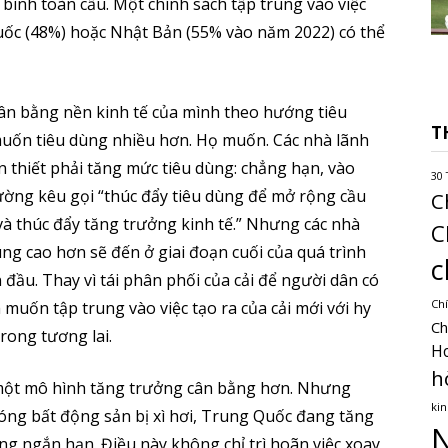
ình toàn cầu. Một chính sách tập trung vào việc
Quốc (48%) hoặc Nhật Bản (55% vào năm 2022) có thể
ân bằng nền kinh tế của mình theo hướng tiêu
T
muốn tiêu dùng nhiều hơn. Họ muốn. Các nhà lãnh
n thiết phải tăng mức tiêu dùng: chẳng hạn, vào
30 
ờng kêu gọi “thúc đẩy tiêu dùng để mở rộng cầu
C
u và thúc đẩy tăng trưởng kinh tế.” Nhưng các nhà
C
g cao hơn sẽ đến ở giai đoạn cuối của quá trình
c
 đầu. Thay vì tái phân phối của cải để người dân có
Chí
 muốn tập trung vào việc tạo ra của cải mới với hy
Ch
rong tương lai.
H
h
n một mô hình tăng trưởng cân bằng hơn. Nhưng
kin
óng bất động sản bị xì hơi, Trung Quốc đang tăng
N
g ngắn hạn. Điều này không chỉ trì hoãn việc xoay