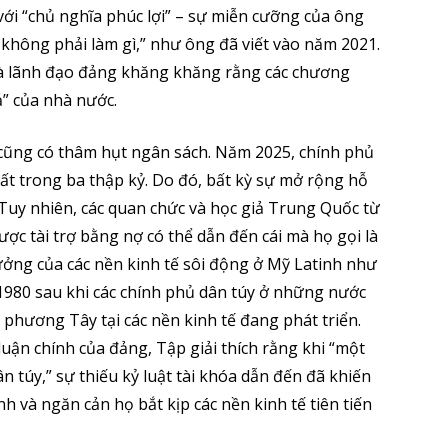
ới “chủ nghĩa phúc lợi” – sự miễn cưỡng của ông
 không phải làm gì,” như ông đã viết vào năm 2021.
hà lãnh đạo đảng khăng khăng rằng các chương
ả” của nhà nước.
cũng có thâm hụt ngân sách. Năm 2025, chính phủ
ất trong ba thập kỷ. Do đó, bất kỳ sự mở rộng hỗ
 Tuy nhiên, các quan chức và học giả Trung Quốc từ
ược tài trợ bằng nợ có thể dẫn đến cái mà họ gọi là
rưởng của các nền kinh tế sôi động ở Mỹ Latinh như
1980 sau khi các chính phủ dân túy ở những nước
 phương Tây tại các nền kinh tế đang phát triển.
luận chính của đảng, Tập giải thích rằng khi “một
 túy,” sự thiếu kỷ luật tài khóa dẫn đến đã khiến
 và ngăn cản họ bắt kịp các nền kinh tế tiên tiến