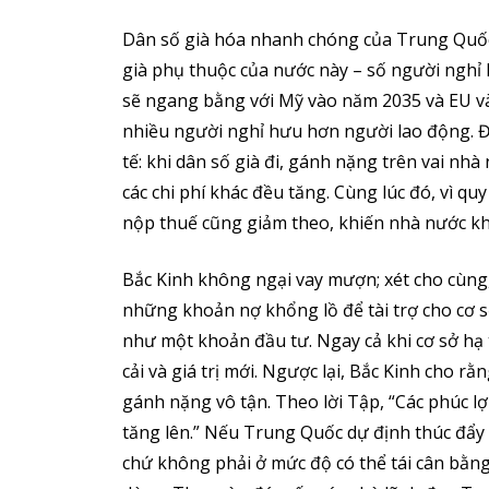
Dân số già hóa nhanh chóng của Trung Quốc 
già phụ thuộc của nước này – số người nghỉ h
sẽ ngang bằng với Mỹ vào năm 2035 và EU v
nhiều người nghỉ hưu hơn người lao động. Đ
tế: khi dân số già đi, gánh nặng trên vai nhà
các chi phí khác đều tăng. Cùng lúc đó, vì q
nộp thuế cũng giảm theo, khiến nhà nước khó 
Bắc Kinh không ngại vay mượn; xét cho cùn
những khoản nợ khổng lồ để tài trợ cho cơ sở
như một khoản đầu tư. Ngay cả khi cơ sở hạ 
cải và giá trị mới. Ngược lại, Bắc Kinh cho rằ
gánh nặng vô tận. Theo lời Tập, “Các phúc l
tăng lên.” Nếu Trung Quốc dự định thúc đẩy p
chứ không phải ở mức độ có thể tái cân bằng