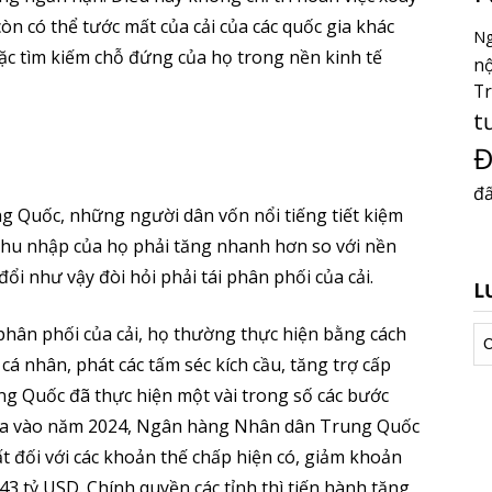
òn có thể tước mất của cải của các quốc gia khác
Ng
c tìm kiếm chỗ đứng của họ trong nền kinh tế
nộ
T
t
Đ
đấ
ng Quốc, những người dân vốn nổi tiếng tiết kiệm
c thu nhập của họ phải tăng nhanh hơn so với nền
ổi như vậy đòi hỏi phải tái phân phối của cải.
L
i phân phối của cải, họ thường thực hiện bằng cách
Lư
tr
cá nhân, phát các tấm séc kích cầu, tăng trợ cấp
rung Quốc đã thực hiện một vài trong số các bước
nữa vào năm 2024, Ngân hàng Nhân dân Trung Quốc
t đối với các khoản thế chấp hiện có, giảm khoản
43 tỷ USD. Chính quyền các tỉnh thì tiến hành tăng