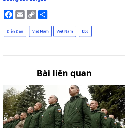
Facebook
Email
Copy
Share
Link
Diễn Đàn
Việt Nam
Việt Nam
bbc
Bài liên quan