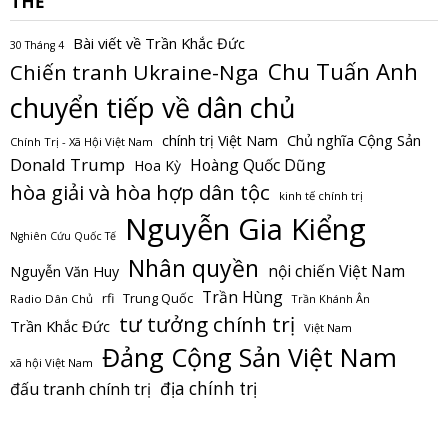
THẺ
Bài viết về Trần Khắc Đức
30 Tháng 4
Chu Tuấn Anh
Chiến tranh Ukraine-Nga
chuyển tiếp về dân chủ
Chủ nghĩa Cộng Sản
chính trị Việt Nam
Chính Trị - Xã Hội Việt Nam
Donald Trump
Hoàng Quốc Dũng
Hoa Kỳ
hòa giải và hòa hợp dân tộc
kinh tế chính trị
Nguyễn Gia Kiểng
Nghiên Cứu Quốc Tế
Nhân quyền
nội chiến Việt Nam
Nguyễn Văn Huy
Trần Hùng
Trung Quốc
rfi
Radio Dân Chủ
Trần Khánh Ân
tư tưởng chính trị
Trần Khắc Đức
Việt Nam
Đảng Cộng Sản Việt Nam
xã hội Việt Nam
địa chính trị
đấu tranh chính trị