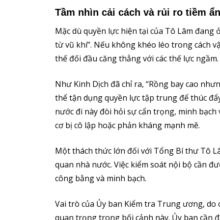
Tầm nhìn cải cách và rủi ro tiềm ẩ
Mặc dù quyền lực hiện tại của Tô Lâm đang ở
từ vũ khí”. Nếu không khéo léo trong cách v
thế đối đầu căng thẳng với các thế lực ngầm
Như Kinh Dịch đã chỉ ra, “Rồng bay cao nhưn
thể tận dụng quyền lực tập trung để thúc đẩ
nước đi này đòi hỏi sự cẩn trọng, minh bạch 
cơ bị cô lập hoặc phản kháng mạnh mẽ.
Một thách thức lớn đối với Tổng Bí thư Tô L
quan nhà nước. Việc kiểm soát nội bộ cần đ
công bằng và minh bạch.
Vai trò của Ủy ban Kiểm tra Trung ương, do c
quan trọng trong bối cảnh này. Ủy ban cần đư