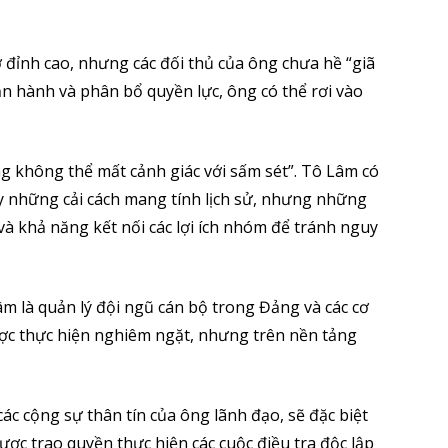
n
 đỉnh cao, nhưng các đối thủ của ông chưa hề “giã
ận hành và phân bổ quyền lực, ông có thể rơi vào
.
g không thể mất cảnh giác với sấm sét”. Tô Lâm có
y những cải cách mang tính lịch sử, nhưng những
và khả năng kết nối các lợi ích nhóm để tránh nguy
âm là quản lý đội ngũ cán bộ trong Đảng và các cơ
ược thực hiện nghiêm ngặt, nhưng trên nền tảng
ác cộng sự thân tín của ông lãnh đạo, sẽ đặc biệt
ợc trao quyền thực hiện các cuộc điều tra độc lập