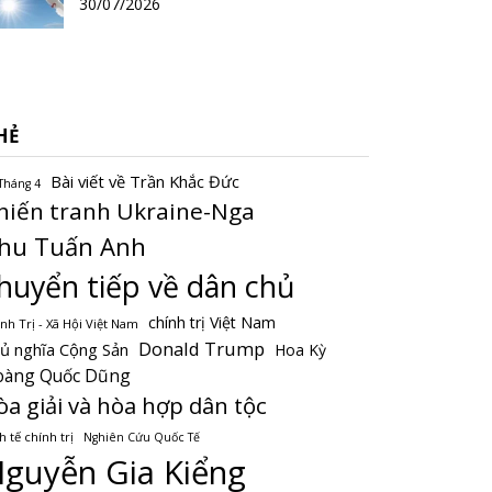
30/07/2026
HẺ
Bài viết về Trần Khắc Đức
Tháng 4
hiến tranh Ukraine-Nga
hu Tuấn Anh
huyển tiếp về dân chủ
chính trị Việt Nam
nh Trị - Xã Hội Việt Nam
Donald Trump
ủ nghĩa Cộng Sản
Hoa Kỳ
oàng Quốc Dũng
òa giải và hòa hợp dân tộc
h tế chính trị
Nghiên Cứu Quốc Tế
guyễn Gia Kiểng