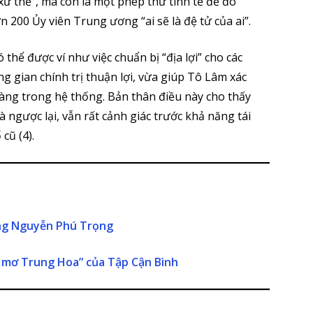
xử thế”, mà còn là một phép thử tinh tế để đo
 200 Ủy viên Trung ương “ai sẽ là đệ tử của ai”.
ó thể được ví như việc chuẩn bị “địa lợi” cho các
ng gian chính trị thuận lợi, vừa giúp Tô Lâm xác
tàng trong hệ thống. Bản thân điều này cho thấy
 ngược lại, vẫn rất cảnh giác trước khả năng tái
 cũ (4).
ông Nguyễn Phú Trọng
c mơ Trung Hoa” của Tập Cận Bình