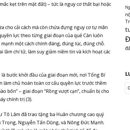
mắc kẹt trên mặt đất) – tức là nguy cơ thất bại hoặc
Ng
nộ
T
ửa cho cải cách mà còn chứa đựng nguy cơ tự mãn
t
 quyền lực theo từng giai đoạn của quẻ Càn luôn
Đ
c mạnh một cách chính đáng, đúng lúc, đúng chỗ.
đấ
 lầm chí tử, làm suy giảm niềm tin và kích hoạt các
L
là bước khởi đầu của giai đoạn mới, nơi Tổng Bí
ên làm chủ hoàn toàn cơ cấu quyền lực trước thềm
Lư
“hào bốn” – giai đoạn “Rồng vượt cạn”, chuẩn bị cho
tr
y chính trị (3).
hư Tô Lâm đã trao tặng ba Huân chương cao quý
hú Trọng, Nguyễn Tấn Dũng, và Nông Đức Mạnh.