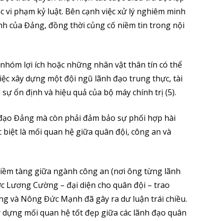
c vi phạm kỷ luật. Bên cạnh việc xử lý nghiêm minh
nh của Đảng, đồng thời củng cố niềm tin trong nội
 nhóm lợi ích hoặc những nhân vật thân tín có thể
Việc xây dựng một đội ngũ lãnh đạo trung thực, tài
ì sự ổn định và hiệu quả của bộ máy chính trị (5).
 đạo Đảng mà còn phải đảm bảo sự phối hợp hài
ặc biệt là mối quan hệ giữa quân đội, công an và
tiềm tàng giữa ngành công an (nơi ông từng lãnh
ớc Lương Cường – đại diện cho quân đội – trao
 và Nông Đức Mạnh đã gây ra dư luận trái chiều.
ây dựng mối quan hệ tốt đẹp giữa các lãnh đạo quân