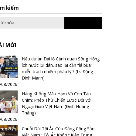
Search
ìm kiếm
for:
ÀI MỚI
Nếu dự án Đại lộ Cảnh quan Sông Hồng
ích nước lợi dân, sao lại cần “lá bùa”
miễn trách nhiệm pháp lý ? (Ls Đặng
Đình Mạnh)
/08/2026
Hàng Không Mẫu Hạm Và Con Tàu
Chìm: Phép Thử Chiến Lược Đối Với
Ngoại Giao Việt Nam (Đinh Hoàng
Thắng)
/08/2026
Chuỗi Dài Tội Ác Của Đảng Cộng Sản
Việt Nam : Tội Ác Không Kiện Trung