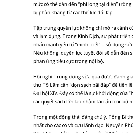
mức có thể dẫn đến “phi long tại điền” (rồng 
bị phản kháng từ các thế lực đối lập.
Tập trung quyền lực không chỉ mở ra cánh c
và lạm dụng. Trong Kinh Dịch, sự phát triển
nhấn mạnh yếu tố “minh triết” – sử dụng sứ
Nếu không, quyền lực tuyệt đối sẽ dẫn đến sai
phản ứng tiêu cực trong nội bộ.
Hội nghị Trung ương vừa qua được đánh giá 
thư Tô Lâm cần “dọn sạch bãi đáp” để tiến l
Đại hội XIV. Đây có thể là sự khởi động của 
các quyết sách lớn lao nhằm tái cấu trúc bộ má
Trong một động thái đáng chú ý, Tổng Bí t
nhất cho các có và cựu lãnh đạo: Nguyễn P