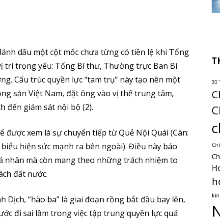
ánh dấu một cột mốc chưa từng có tiền lệ khi Tổng
T
ị trí trọng yếu: Tổng Bí thư, Thường trực Ban Bí
g. Cấu trúc quyền lực “tam trụ” này tạo nên một
30 
C
ng sản Việt Nam, đặt ông vào vị thế trung tâm,
h đến giám sát nội bộ (2).
C
c
thể được xem là sự chuyển tiếp từ Quẻ Nội Quái (Càn:
 biểu hiện sức mạnh ra bên ngoài). Điều này báo
Chí
Ch
 cá nhân mà còn mang theo những trách nhiệm to
H
cách đất nước.
h
kin
 Dịch, “hào ba” là giai đoạn rồng bắt đầu bay lên,
N
ớc đi sai lầm trong việc tập trung quyền lực quá