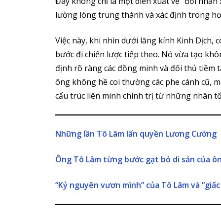
Đây không chỉ là một diễn xuất về “đối nhân 
lường lòng trung thành và xác định trong hơn
Việc này, khi nhìn dưới lăng kính Kinh Dịch, c
bước đi chiến lược tiếp theo. Nó vừa tạo khô
định rõ ràng các đồng minh và đối thủ tiềm 
ông không hề coi thường các phe cánh cũ, mà
cấu trúc liên minh chính trị từ những nhân tố
Những lần Tô Lâm lấn quyền Lương Cường
Ông Tô Lâm từng bước gạt bỏ di sản của 
“Kỷ nguyên vươn mình” của Tô Lâm và “giấ