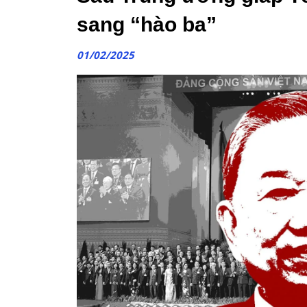
sang “hào ba”
01/02/2025