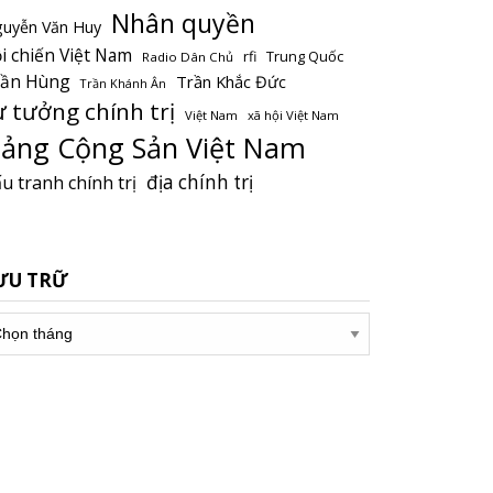
Nhân quyền
uyễn Văn Huy
i chiến Việt Nam
Trung Quốc
rfi
Radio Dân Chủ
rần Hùng
Trần Khắc Đức
Trần Khánh Ân
ư tưởng chính trị
Việt Nam
xã hội Việt Nam
ảng Cộng Sản Việt Nam
địa chính trị
u tranh chính trị
ƯU TRỮ
u
ữ