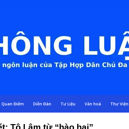
Quan Điểm
Diễn Đàn
Tư Liệu
Văn hoá
Thư Viện
t: Tô Lâm từ “hào hai”