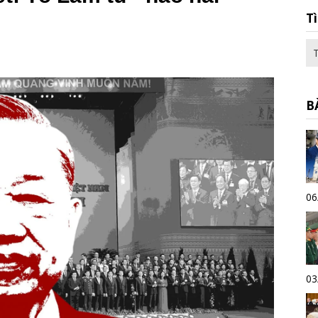
T
B
06
03