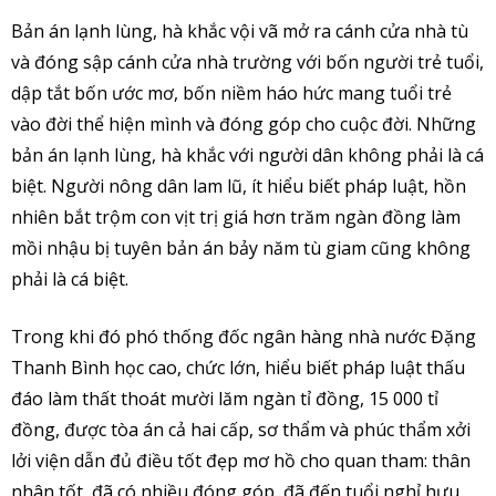
Bản án lạnh lùng, hà khắc vội vã mở ra cánh cửa nhà tù
và đóng sập cánh cửa nhà trường với bốn người trẻ tuổi,
dập tắt bốn ước mơ, bốn niềm háo hức mang tuổi trẻ
vào đời thể hiện mình và đóng góp cho cuộc đời. Những
bản án lạnh lùng, hà khắc với người dân không phải là cá
biệt. Người nông dân lam lũ, ít hiểu biết pháp luật, hồn
nhiên bắt trộm con vịt trị giá hơn trăm ngàn đồng làm
mồi nhậu bị tuyên bản án bảy năm tù giam cũng không
phải là cá biệt.
Trong khi đó phó thống đốc ngân hàng nhà nước Đặng
Thanh Bình học cao, chức lớn, hiểu biết pháp luật thấu
đáo làm thất thoát mười lăm ngàn tỉ đồng, 15 000 tỉ
đồng, được tòa án cả hai cấp, sơ thẩm và phúc thẩm xởi
lởi viện dẫn đủ điều tốt đẹp mơ hồ cho quan tham: thân
nhân tốt, đã có nhiều đóng góp, đã đến tuổi nghỉ hưu