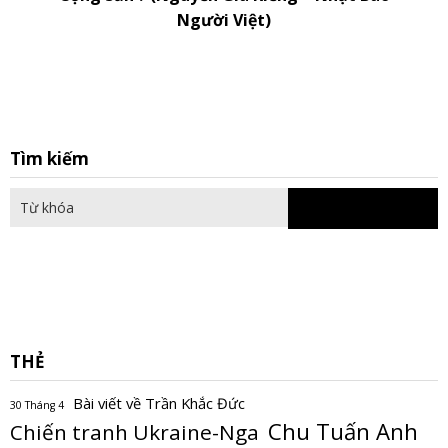
Người Việt)
S
Tìm kiếm
fo
THẺ
Bài viết về Trần Khắc Đức
30 Tháng 4
Chu Tuấn Anh
Chiến tranh Ukraine-Nga