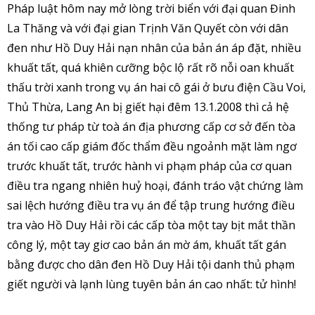
Pháp luật hôm nay mở lòng trời biển với đại quan Đinh
La Thăng và với đại gian Trịnh Văn Quyết còn với dân
đen như Hồ Duy Hải nạn nhân của bản án áp đặt, nhiều
khuất tất, quá khiên cưỡng bộc lộ rất rõ nỗi oan khuất
thấu trời xanh trong vụ án hai cô gái ở bưu điện Cầu Voi,
Thủ Thừa, Lang An bị giết hại đêm 13.1.2008 thì cả hệ
thống tư pháp từ toà án địa phương cấp cơ sở đến tòa
án tối cao cấp giám đốc thẩm đều ngoảnh mặt làm ngơ
trước khuất tất, trước hành vi phạm pháp của cơ quan
điều tra ngang nhiên huỷ hoại, đánh tráo vật chứng làm
sai lệch hướng điều tra vụ án để tập trung hướng điều
tra vào Hồ Duy Hải rồi các cấp tòa một tay bịt mắt thần
công lý, một tay giơ cao bản án mờ ám, khuất tất gán
bằng được cho dân đen Hồ Duy Hải tội danh thủ phạm
giết người và lạnh lùng tuyên bản án cao nhất: tử hình!