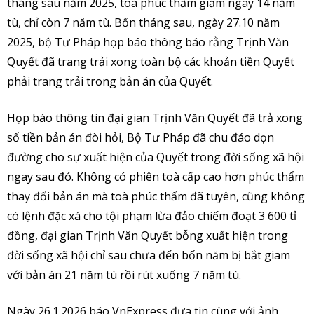
tháng sáu năm 2025, toà phúc thẩm giảm ngay 14 năm
tù, chỉ còn 7 năm tù. Bốn tháng sau, ngày 27.10 năm
2025, bộ Tư Pháp họp báo thông báo rằng Trịnh Văn
Quyết đã trang trải xong toàn bộ các khoản tiền Quyết
phải trang trải trong bản án của Quyết.
Họp báo thông tin đại gian Trịnh Văn Quyết đã trả xong
số tiền bản án đòi hỏi, Bộ Tư Pháp đã chu đáo dọn
đường cho sự xuất hiện của Quyết trong đời sống xã hội
ngay sau đó. Không có phiên toà cấp cao hơn phúc thẩm
thay đổi bản án mà toà phúc thẩm đã tuyên, cũng không
có lệnh đặc xá cho tội phạm lừa đảo chiếm đoạt 3 600 tỉ
đồng, đại gian Trịnh Văn Quyết bỗng xuất hiện trong
đời sống xã hội chỉ sau chưa đến bốn năm bị bắt giam
với bản án 21 năm tù rồi rút xuống 7 năm tù.
Ngày 26.1.2026 báo VnExpress đưa tin cùng với ảnh