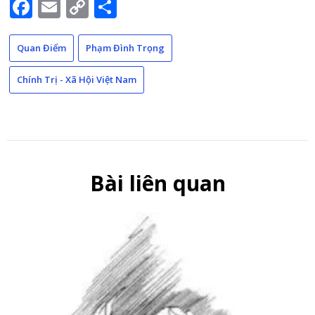
Facebook
Email
Copy
Share
Link
Quan Điểm
Phạm Đình Trọng
Chính Trị - Xã Hội Việt Nam
Bài liên quan