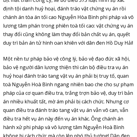
Bịt mắt thần Công Lý, xé bỏ điều 375 luật hình sự xác
định tội danh huỷ hoại, đánh tráo vật chứng vụ án rồi
chánh án tòa án tối cao Nguyễn Hòa Bình phi pháp và vô
lương tâm phán trong phiên toà tối cao: vật chứng vụ án
thay đổi cũng không làm thay đổi bản chất vụ án, quyết
duy trì bản án tử hình oan khiên với dân đen Hồ Duy Hải!
Một nền tư pháp bảo vệ công lý, bảo vệ đạo đức xã hội,
bảo vệ người dân lương thiện thì cán bộ điều tra vụ án
huỷ hoại đánh tráo tang vật vụ án phải bị truy tố, quan
toà Nguyễn Hoà Bình ngang nhiên bao che cho sự phạm
pháp của cơ quan điều tra, trắng trợn bảo vệ, duy trì bản
án nhiều khuất tất, mờ ám phải bị cách chức. Nhưng cơ
quan điều tra đánh tráo tang vật vụ án vẫn vô can, vẫn
điều tra hết vụ án này đến vụ án khác. Ông chánh án
hành xử phi pháp và vô lương tâm Nguyễn Hoà Bình
không bị cách chức mà còn lên phó thủ tướng! Dân đen