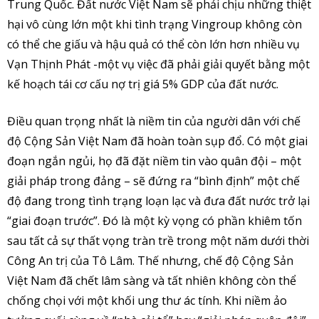
Trung Quốc. Đất nước Việt Nam sẽ phải chịu những thiệt
hại vô cùng lớn một khi tình trạng Vingroup không còn
có thể che giấu và hậu quả có thể còn lớn hơn nhiều vụ
Vạn Thịnh Phát -một vụ việc đã phải giải quyết bằng một
kế hoạch tái cơ cấu nợ trị giá 5% GDP của đất nước.
Điều quan trọng nhất là niềm tin của người dân với chế
độ Cộng Sản Việt Nam đã hoàn toàn sụp đổ. Có một giai
đoạn ngắn ngủi, họ đã đặt niềm tin vào quân đội – một
giải pháp trong đảng – sẽ đứng ra “bình định” một chế
độ đang trong tình trạng loạn lạc và đưa đất nước trở lại
“giai đoạn trước”. Đó là một kỳ vọng có phần khiêm tốn
sau tất cả sự thất vọng tràn trề trong một năm dưới thời
Công An trị của Tô Lâm. Thế nhưng, chế độ Cộng Sản
Việt Nam đã chết lâm sàng và tất nhiên không còn thể
chống chọi với một khối ung thư ác tính. Khi niềm ảo