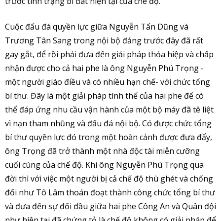
trước tình trạng bi đát hiện tại của chế độ.
Cuộc đấu đá quyền lực giữa Nguyễn Tấn Dũng và
Trương Tân Sang trong nội bộ đảng trước đây đã rất
gay gắt, để rồi phải đưa đến giải pháp thỏa hiệp và chấp
nhận được cho cả hai phe là ông Nguyễn Phú Trọng -
một người giáo điều và có nhiều hạn chế- với chức tổng
bí thư. Đây là một giải pháp tình thế của hai phe để có
thể đáp ứng nhu cầu vận hành của một bộ máy đã tê liệt
vì nạn tham nhũng và đấu đá nội bộ. Có được chức tổng
bí thư quyền lực đó trong một hoàn cảnh được đưa đẩy,
ông Trọng đã trở thành một nhà độc tài miễn cưỡng
cuối cùng của chế độ. Khi ông Nguyễn Phú Trọng qua
đời thì với việc một người bị cả chế độ thù ghét và chống
đối như Tô Lâm thoán đoạt thành công chức tổng bí thư
và đưa đến sự đối đầu giữa hai phe Công An và Quân đội
như hiện tại đã chứng tỏ là chế độ không có giải pháp để