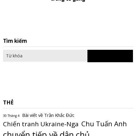
S
Tìm kiếm
fo
THẺ
Bài viết về Trần Khắc Đức
30 Tháng 4
Chu Tuấn Anh
Chiến tranh Ukraine-Nga
chuyển tiếp về dân chủ