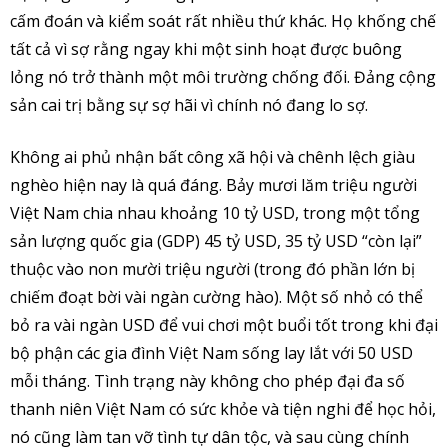
cấm đoán và kiểm soát rất nhiều thứ khác. Họ khống chế
tất cả vì sợ rằng ngay khi một sinh hoạt được buông
lỏng nó trở thành một môi trường chống đối. Đảng cộng
sản cai trị bằng sự sợ hãi vì chính nó đang lo sợ.
Không ai phủ nhận bất công xã hội và chênh lệch giàu
nghèo hiện nay là quá đáng. Bảy mươi lăm triệu người
Việt Nam chia nhau khoảng 10 tỷ USD, trong một tổng
sản lượng quốc gia (GDP) 45 tỷ USD, 35 tỷ USD “còn lại”
thuộc vào non mười triệu người (trong đó phần lớn bị
chiếm đoạt bời vài ngàn cường hào). Một số nhỏ có thể
bỏ ra vài ngàn USD để vui chơi một buổi tốt trong khi đại
bộ phận các gia đình Việt Nam sống lay lắt với 50 USD
mỗi tháng. Tình trạng này không cho phép đại đa số
thanh niên Việt Nam có sức khỏe và tiện nghi để học hỏi,
nó cũng làm tan vỡ tình tự dân tộc, và sau cùng chính