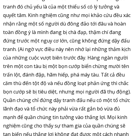
tranh đó chủ yếu là của một thiểu số có lý tưởng và
quyết tâm. Kinh nghiệm cũng như mọi khảo cứu đều xác
nhận rằng một số người dù đông đảo tới đâu và hoàn
toàn đồng ý là mình đang bị chà đạp, thậm chí đang
đứng trước một nguy cơ lớn, cũng không đứng dậy đấu
tranh. (Ai ngờ vực điều này nên nhớ lại những thảm kịch
của những cuộc vượt biên trước đây. Hàng ngàn người
trên một con tàu bị một bọn cướp biển chừng mười tên
trấn lột, đánh đập, hãm hiếp, phá máy tàu. Tất cả đều
căm thù đến tột độ và nếu đồng loạt phản ứng thì chắc
bọn cướp sẽ bị tiêu diệt, nhưng mọi người đã thụ động).
Quần chúng chỉ đứng dậy tranh đấu nếu có một tổ chức
lãnh đạo và tổ chức này phải vừa rất gắn bó vừa đủ
mạnh để quần chúng tin tưởng vào thắng lợi. Mọi kinh
nghiệm cũng cho thấy sự tham gia của quần chúng sẽ
tan biến nếu thắng lợi không đạt được một cách nhanh