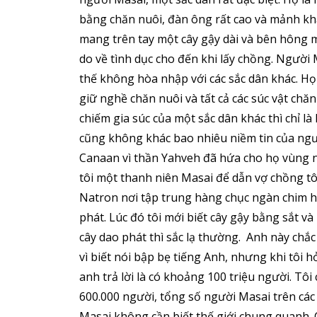
bằng chăn nuôi, đàn ông rất cao và mảnh k
mang trên tay một cây gậy dài và bên hông 
do về tình dục cho đến khi lấy chồng. Người
thế không hòa nhập với các sắc dân khác. Họ
giữ nghề chăn nuôi và tất cả các súc vật chăn
chiếm gia súc của một sắc dân khác thì chỉ là
cũng không khác bao nhiêu niềm tin của ngư
Canaan vì thần Yahveh đã hứa cho họ vùng n
tôi một thanh niên Masai để dẫn vợ chồng 
Natron nơi tập trung hàng chục ngàn chim hồ
phát. Lúc đó tôi mới biết cây gậy bằng sắt và
cây dao phát thì sắc lạ thường. Anh này chắ
vì biết nói bập bẹ tiếng Anh, nhưng khi tôi 
anh trả lời là có khoảng 100 triệu người. Tô
600.000 người, tổng số người Masai trên các
Masai không cần biết thế giới chung quanh. C