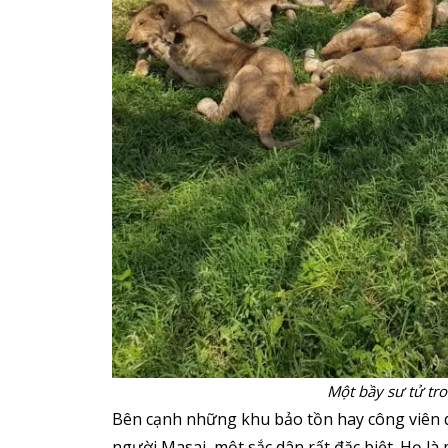
Một bầy sư tử tro
Bên cạnh những khu bảo tồn hay công viên 
người Masai, một sắc dân rất đặc biệt. Họ l