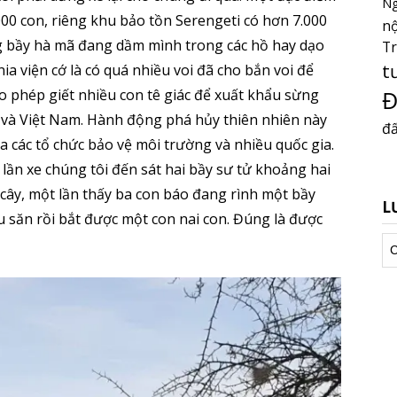
Ng
000 con, riêng khu bảo tồn Serengeti có hơn 7.000
nộ
g bầy hà mã đang dầm mình trong các hồ hay dạo
T
t
ia viện cớ là có quá nhiều voi đã cho bắn voi để
 phép giết nhiều con tê giác để xuất khẩu sừng
Đ
và Việt Nam. Hành động phá hủy thiên nhiên này
đấ
a các tổ chức bảo vệ môi trường và nhiều quốc gia.
lần xe chúng tôi đến sát hai bầy sư tử khoảng hai
ây, một lần thấy ba con báo đang rình một bầy
L
u săn rồi bắt được một con nai con. Đúng là được
Lư
tr