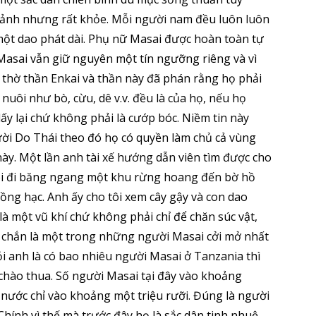
hảnh nhưng rất khỏe. Mỗi người nam đều luôn luôn
một dao phát dài. Phụ nữ Masai được hoàn toàn tự
 Masai vẫn giữ nguyên một tín ngưỡng riêng và vì
 thờ thần Enkai và thần này đã phán rằng họ phải
 nuôi như bò, cừu, dê v.v. đều là của họ, nếu họ
 lấy lại chứ không phải là cướp bóc. Niềm tin này
ời Do Thái theo đó họ có quyền làm chủ cả vùng
ày. Một lần anh tài xế hướng dẫn viên tìm được cho
tôi đi băng ngang một khu rừng hoang đến bờ hồ
ng hạc. Anh ấy cho tôi xem cây gậy và con dao
 là một vũ khí chứ không phải chỉ để chăn súc vật,
c chắn là một trong những người Masai cởi mở nhất
hỏi anh là có bao nhiêu người Masai ở Tanzania thì
i chào thua. Số người Masai tại đây vào khoảng
 nước chỉ vào khoảng một triệu rưỡi. Đúng là người
hính vì thế mà trước đây họ là sắc dân tinh nhuệ