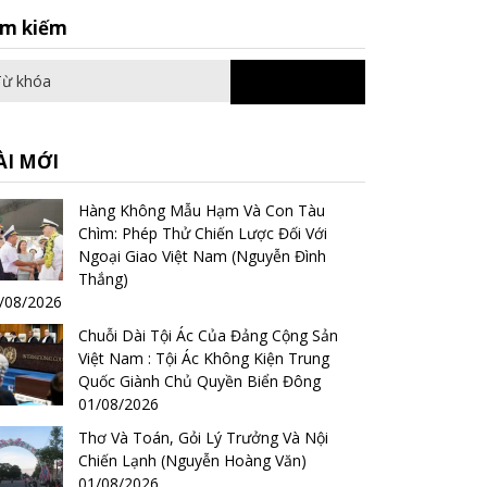
Search
ìm kiếm
for:
ÀI MỚI
Hàng Không Mẫu Hạm Và Con Tàu
Chìm: Phép Thử Chiến Lược Đối Với
Ngoại Giao Việt Nam (Nguyễn Đình
Thắng)
/08/2026
Chuỗi Dài Tội Ác Của Đảng Cộng Sản
Việt Nam : Tội Ác Không Kiện Trung
Quốc Giành Chủ Quyền Biển Đông
01/08/2026
Thơ Và Toán, Gỏi Lý Trưởng Và Nội
Chiến Lạnh (Nguyễn Hoàng Văn)
01/08/2026