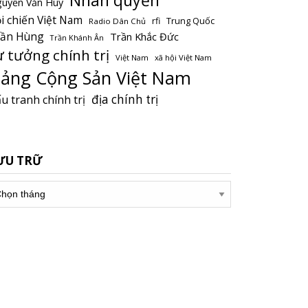
uyễn Văn Huy
i chiến Việt Nam
Trung Quốc
rfi
Radio Dân Chủ
rần Hùng
Trần Khắc Đức
Trần Khánh Ân
ư tưởng chính trị
Việt Nam
xã hội Việt Nam
ảng Cộng Sản Việt Nam
địa chính trị
u tranh chính trị
ƯU TRỮ
u
ữ