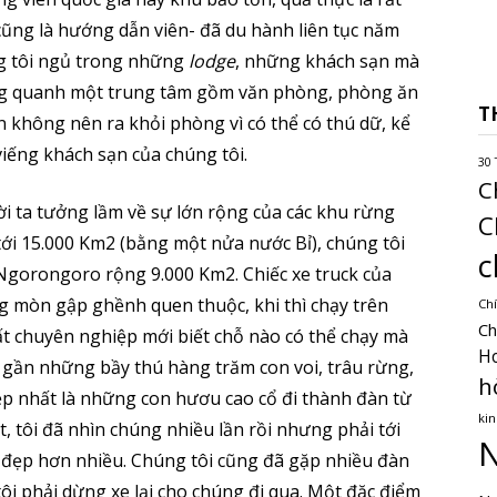
i cũng là hướng dẫn viên- đã du hành liên tục năm
g tôi ngủ trong những
lodge
, những khách sạn mà
ung quanh một trung tâm gồm văn phòng, phòng ăn
T
không nên ra khỏi phòng vì có thể có thú dữ, kể
viếng khách sạn của chúng tôi.
30 
C
ời ta tưởng lầm về sự lớn rộng của các khu rừng
C
tới 15.000 Km2 (bằng một nửa nước Bỉ), chúng tôi
c
 Ngorongoro rộng 9.000 Km2. Chiếc xe truck của
g mòn gập ghềnh quen thuộc, khi thì chạy trên
Chí
Ch
t chuyên nghiệp mới biết chỗ nào có thể chạy mà
H
 gần những bầy thú hàng trăm con voi, trâu rừng,
h
Đẹp nhất là những con hươu cao cổ đi thành đàn từ
kin
, tôi đã nhìn chúng nhiều lần rồi nhưng phải tới
N
g đẹp hơn nhiều. Chúng tôi cũng đã gặp nhiều đàn
tôi phải dừng xe lại cho chúng đi qua. Một đặc điểm