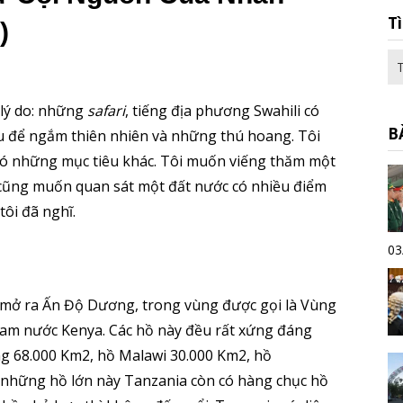
T
)
 lý do: những
safari
, tiếng địa phương Swahili có
B
u để ngắm thiên nhiên và những thú hoang. Tôi
 có những mục tiêu khác. Tôi muốn viếng thăm một
i cũng muốn quan sát một đất nước có nhiều điểm
tôi đã nghĩ.
03
.
mở ra Ấn Độ Dương, trong vùng được gọi là Vùng
Nam nước Kenya. Các hồ này đều rất xứng đáng
ộng 68.000 Km2, hồ Malawi 30.000 Km2, hồ
 những hồ lớn này Tanzania còn có hàng chục hồ