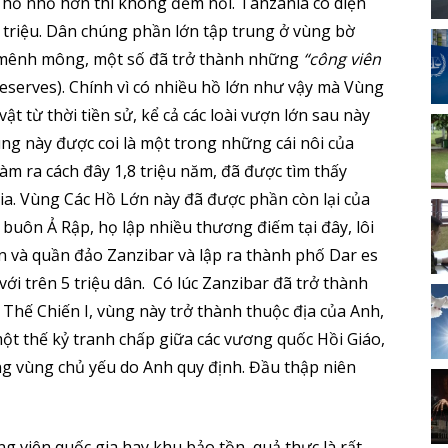
ác hồ nhỏ hơn thì không đếm nổi. Tanzania có diện
 triệu. Dân chúng phần lớn tập trung ở vùng bờ
 mênh mông, một số đã trở thành những
“công viên
eserves). Chính vì có nhiều hồ lớn như vậy mà Vùng
ật từ thời tiền sử, kể cả các loài vượn lớn sau này
ng này được coi là một trong những cái nôi của
làm ra cách đây 1,8 triệu năm, đã được tìm thấy
. Vùng Các Hồ Lớn này đã được phần còn lại của
à buôn Ả Rập, họ lập nhiều thương điếm tại đây, lôi
n và quần đảo Zanzibar và lập ra thành phố Dar es
với trên 5 triệu dân. Có lúc Zanzibar đã trở thành
Thế Chiến I, vùng này trở thành thuộc địa của Anh,
ột thế kỷ tranh chấp giữa các vương quốc Hồi Giáo,
ong vùng chủ yếu do Anh quy định. Đầu thập niên
ng viên quốc gia hay khu bảo tồn, quả thực là rất