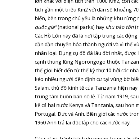
lớn khác với diện tích trên 1.000 Km2, còn c
tích gần một triệu Km2 với dân số khoảng 70
biển, bên trong chủ yếu là những khu rừng
quốc gia”
(national parks) hay
khu bảo tồn
(r
Các Hồ Lớn này đã là nơi tập trung các động v
dần dần chuyển hóa thành người và vì thế vù
nhân loại. Dụng cụ đồ đá lâu đời nhất, được 
cạnh thung lũng Ngorongogo thuộc Tanzania
thế giới biết đến từ thế kỷ thứ 10 bởi các nh
kéo nhiều người đến định cư tại vùng bờ biể
Salam, thủ đô kinh tế của Tanzania hiện nay 
trung tâm buôn bán nô lệ. Từ năm 1919, sau 
kể cả hai nước Kenya và Tanzania, sau hơn m
Portugal, Đức và Anh. Biên giới các nước tr
1960 Anh trả lại độc lập cho các nước này.
Các safari, hành trình du ngoạn trong các cô