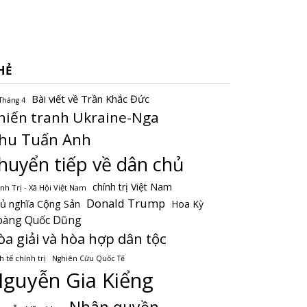
HẺ
Bài viết về Trần Khắc Đức
Tháng 4
hiến tranh Ukraine-Nga
hu Tuấn Anh
huyển tiếp về dân chủ
chính trị Việt Nam
nh Trị - Xã Hội Việt Nam
Donald Trump
ủ nghĩa Cộng Sản
Hoa Kỳ
oàng Quốc Dũng
òa giải và hòa hợp dân tộc
h tế chính trị
Nghiên Cứu Quốc Tế
guyễn Gia Kiểng
Nhân quyền