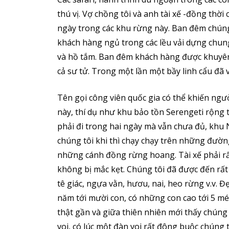
thú vị. Vợ chồng tôi và anh tài xế -đồng thờ
ngày trong các khu rừng này. Ban đêm chún
khách hàng ngủ trong các lều vải dựng ch
và hồ tắm. Ban đêm khách hàng được khuyên 
cả sư tử. Trong một lần một bầy linh cẩu đã 
Tên gọi công viên quốc gia có thể khiến ngư
này, thí dụ như khu bảo tồn Serengeti rộng 
phải đi trong hai ngày mà vẫn chưa đủ, khu
chúng tôi khi thì chạy chạy trên những đườn
những cánh đồng rừng hoang. Tài xế phải rấ
không bị mắc kẹt. Chúng tôi đã được đến rất
tê giác, ngựa vằn, hươu, nai, heo rừng v.v. 
năm tới mười con, có những con cao tới 5 mét
thật gần và giữa thiên nhiên mới thấy chún
voi, có lúc một đàn voi rất đông buộc chúng 