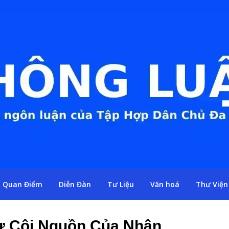
Quan Điểm
Diễn Đàn
Tư Liệu
Văn hoá
Thư Viện
Từ Cội Nguồn Của Nhân