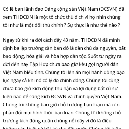
Có lẽ ban lãnh đạo Đảng cộng sản Việt Nam (ĐCSVN) đã
xem THDCĐN là một tổ chức thù địch vì họ nhìn chúng
tôi như là một đối thủ chính ? Sự thực là như thế nào ?
Ngay từ khi ra đời cách đây 43 năm, THDCĐN đã minh
định ba lập trường căn bản đó là dân chủ đa nguyên, bất
bạo động, hòa giải và hòa hợp dân tộc. Suốt từ ngày ra
đời đến nay Tập Hợp chưa bao giờ kêu gọi người dân
Việt Nam biểu tình. Chúng tôi lên án mọi hành động bạo
lực ngay cả khi nó có lý do chính đáng. Chúng tôi cũng
chưa bao giờ kích động thù hận và lợi dụng bất cứ sự
kiện nào để công kích ĐCSVN và chính quyền Việt Nam.
Chúng tôi không bao giờ chủ trương bạo loạn mà còn
phản đối mọi hình thức bạo loạn. Chúng tôi không chủ
trương kích động quần chúng nổi dậy vì đó là điều
không cần thiết và bất lợi cho đất nước. Chúng tôi luôn