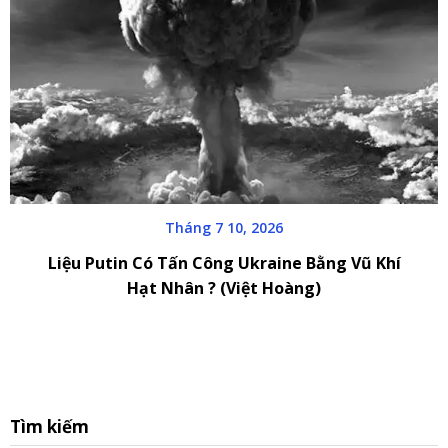
Tháng 7 10, 2026
Liệu Putin Có Tấn Công Ukraine Bằng Vũ Khí
Hạt Nhân ? (Việt Hoàng)
S
Tìm kiếm
fo