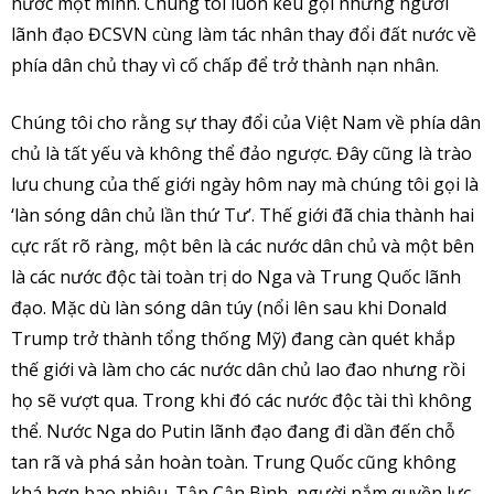
nước một mình. Chúng tôi luôn kêu gọi những người
lãnh đạo ĐCSVN cùng làm tác nhân thay đổi đất nước về
phía dân chủ thay vì cố chấp để trở thành nạn nhân.
Chúng tôi cho rằng sự thay đổi của Việt Nam về phía dân
chủ là tất yếu và không thể đảo ngược. Đây cũng là trào
lưu chung của thế giới ngày hôm nay mà chúng tôi gọi là
‘làn sóng dân chủ lần thứ Tư’. Thế giới đã chia thành hai
cực rất rõ ràng, một bên là các nước dân chủ và một bên
là các nước độc tài toàn trị do Nga và Trung Quốc lãnh
đạo. Mặc dù làn sóng dân túy (nổi lên sau khi Donald
Trump trở thành tổng thống Mỹ) đang càn quét khắp
thế giới và làm cho các nước dân chủ lao đao nhưng rồi
họ sẽ vượt qua. Trong khi đó các nước độc tài thì không
thể. Nước Nga do Putin lãnh đạo đang đi dần đến chỗ
tan rã và phá sản hoàn toàn. Trung Quốc cũng không
khá hơn bao nhiêu. Tập Cận Bình, người nắm quyền lực