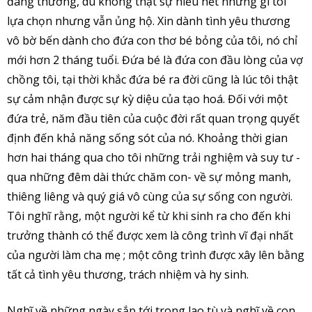
đáng thương, dù không thật sự hiểu hết những gì tôi
lựa chọn nhưng vẫn ủng hộ. Xin dành tình yêu thương
vô bờ bến dành cho đứa con thơ bé bỏng của tôi, nó chỉ
mới hơn 2 tháng tuổi. Đứa bé là đứa con đầu lòng của vợ
chồng tôi, tại thời khắc đứa bé ra đời cũng là lúc tôi thật
sự cảm nhận được sự kỳ diệu của tạo hoá. Đối với một
đứa trẻ, năm đầu tiên của cuộc đời rất quan trọng quyết
định đến khả năng sống sót của nó. Khoảng thời gian
hơn hai tháng qua cho tôi những trải nghiệm và suy tư -
qua những đêm dài thức chăm con- về sự mỏng manh,
thiêng liêng và quý giá vô cùng của sự sống con người.
Tôi nghĩ rằng, một người kể từ khi sinh ra cho đến khi
trưởng thành có thể được xem là công trình vĩ đại nhất
của người làm cha mẹ ; một công trình được xây lên bằng
tất cả tình yêu thương, trách nhiệm và hy sinh.
Nghĩ về những ngày sắp tới trong lao tù và nghĩ về con