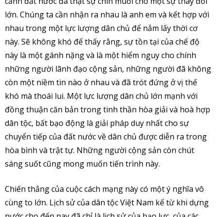
cảnh đất nước đã thật sự chín muồi cho một sự thay đổi
lớn. Chúng ta cần nhận ra nhau là anh em và kết hợp với
nhau trong một lực lượng dân chủ để nắm lấy thời cơ
này. Sẽ không khó để thấy rằng, sự tồn tại của chế độ
này là một gánh nặng và là một hiểm nguy cho chính
những người lãnh đạo cộng sản, những người đã không
còn một niềm tin nào ở nhau và đã trót đứng ở vị thế
khó mà thoái lui. Một lực lượng dân chủ lớn mạnh với
đồng thuận căn bản trong tinh thần hòa giải và hoà hợp
dân tộc, bất bạo động là giải pháp duy nhất cho sự
chuyển tiếp của đất nước về dân chủ được diễn ra trong
hòa bình và trật tự. Những người cộng sản còn chút
sáng suốt cũng mong muốn tiến trình này.
Chiến thắng của cuộc cách mạng này có một ý nghĩa vô
cùng to lớn. Lịch sử của dân tộc Việt Nam kể từ khi dựng
nước cho đến nay đã chỉ là lịch sử của bạo lực, của các