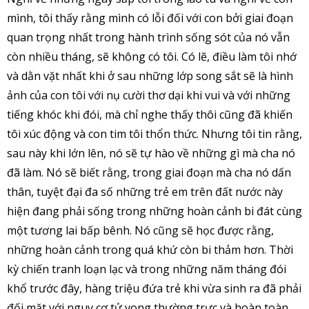
mình, tôi thấy rằng mình có lỗi đối với con bởi giai đoạn
quan trọng nhất trong hành trình sống sót của nó vẫn
còn nhiều tháng, sẽ không có tôi. Có lẽ, điều làm tôi nhớ
và dằn vặt nhất khi ở sau những lớp song sắt sẽ là hình
ảnh của con tôi với nụ cười thơ dại khi vui và với những
tiếng khóc khi đói, mà chỉ nghe thấy thôi cũng đã khiến
tôi xúc động và con tim tôi thổn thức. Nhưng tôi tin rằng,
sau này khi lớn lên, nó sẽ tự hào về những gì mà cha nó
đã làm. Nó sẽ biết rằng, trong giai đoạn mà cha nó dấn
thân, tuyệt đại đa số những trẻ em trên đất nước này
hiện đang phải sống trong những hoàn cảnh bi đát cùng
một tương lai bấp bênh. Nó cũng sẽ học được rằng,
những hoàn cảnh trong quá khứ còn bi thảm hơn. Thời
kỳ chiến tranh loạn lạc và trong những năm tháng đói
khổ trước đây, hàng triệu đứa trẻ khi vừa sinh ra đã phải
đối mặt với nguy cơ tử vong thường trực và hoàn toàn