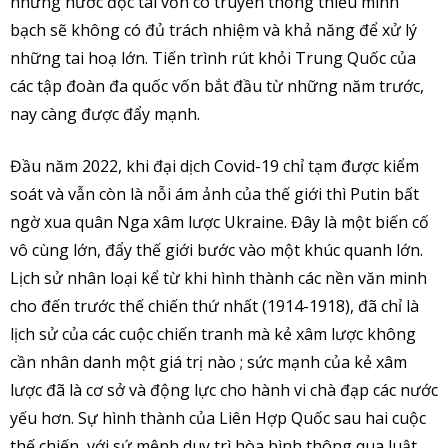
những nước độc tài vốn có truyền thống thiếu minh
bạch sẽ không có đủ trách nhiệm và khả năng để xử lý
những tai hoạ lớn. Tiến trình rút khỏi Trung Quốc của
các tập đoàn đa quốc vốn bắt đầu từ những năm trước,
nay càng được đẩy mạnh.
Đầu năm 2022, khi đại dịch Covid-19 chỉ tạm được kiểm
soát và vẫn còn là nỗi ám ảnh của thế giới thì Putin bất
ngờ xua quân Nga xâm lược Ukraine. Đây là một biến cố
vô cùng lớn, đẩy thế giới bước vào một khúc quanh lớn.
Lịch sử nhân loại kể từ khi hình thành các nền văn minh
cho đến trước thế chiến thứ nhất (1914-1918), đã chỉ là
lịch sử của các cuộc chiến tranh mà kẻ xâm lược không
cần nhân danh một giá trị nào ; sức mạnh của kẻ xâm
lược đã là cơ sở và động lực cho hành vi chà đạp các nước
yếu hơn. Sự hình thành của Liên Hợp Quốc sau hai cuộc
thế chiến, với sứ mệnh duy trì hòa bình thông qua luật