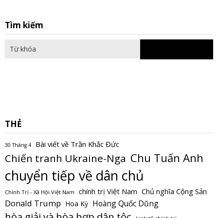
S
Tìm kiếm
fo
THẺ
Bài viết về Trần Khắc Đức
30 Tháng 4
Chu Tuấn Anh
Chiến tranh Ukraine-Nga
chuyển tiếp về dân chủ
Chủ nghĩa Cộng Sản
chính trị Việt Nam
Chính Trị - Xã Hội Việt Nam
Donald Trump
Hoàng Quốc Dũng
Hoa Kỳ
hòa giải và hòa hợp dân tộc