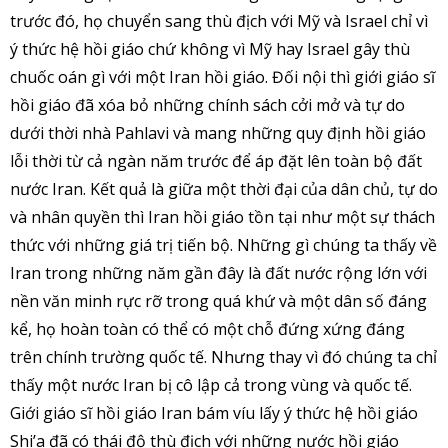
trước đó, họ chuyển sang thù địch với Mỹ và Israel chỉ vì
ý thức hệ hồi giáo chứ không vì Mỹ hay Israel gây thù
chuốc oán gì với một Iran hồi giáo. Đối nội thì giới giáo sĩ
hồi giáo đã xóa bỏ những chính sách cởi mở và tự do
dưới thời nhà Pahlavi và mang những quy định hồi giáo
lỗi thời từ cả ngàn năm trước để áp đặt lên toàn bộ đất
nước Iran. Kết quả là giữa một thời đại của dân chủ, tự do
và nhân quyền thì Iran hồi giáo tồn tại như một sự thách
thức với những giá trị tiến bộ. Những gì chúng ta thấy về
Iran trong những năm gần đây là đất nước rộng lớn với
nền văn minh rực rỡ trong quá khứ và một dân số đáng
kể, họ hoàn toàn có thể có một chỗ đứng xứng đáng
trên chính trường quốc tế. Nhưng thay vì đó chúng ta chỉ
thấy một nước Iran bị cô lập cả trong vùng và quốc tế.
Giới giáo sĩ hồi giáo Iran bám víu lấy ý thức hệ hồi giáo
Shi’a đã có thái độ thù địch với những nước hồi giáo