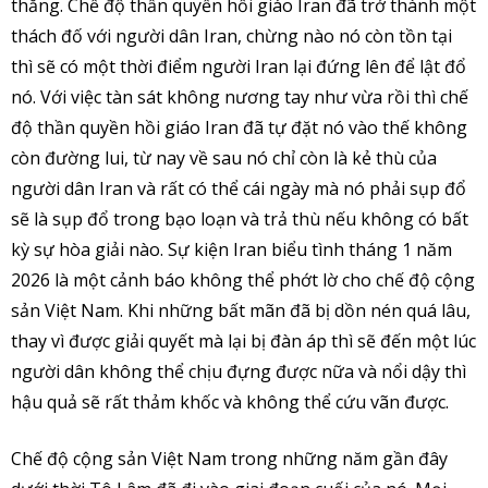
thắng. Chế độ thần quyền hồi giáo Iran đã trở thành một
thách đố với người dân Iran, chừng nào nó còn tồn tại
thì sẽ có một thời điểm người Iran lại đứng lên để lật đổ
nó. Với việc tàn sát không nương tay như vừa rồi thì chế
độ thần quyền hồi giáo Iran đã tự đặt nó vào thế không
còn đường lui, từ nay về sau nó chỉ còn là kẻ thù của
người dân Iran và rất có thể cái ngày mà nó phải sụp đổ
sẽ là sụp đổ trong bạo loạn và trả thù nếu không có bất
kỳ sự hòa giải nào. Sự kiện Iran biểu tình tháng 1 năm
2026 là một cảnh báo không thể phớt lờ cho chế độ cộng
sản Việt Nam. Khi những bất mãn đã bị dồn nén quá lâu,
thay vì được giải quyết mà lại bị đàn áp thì sẽ đến một lúc
người dân không thể chịu đựng được nữa và nổi dậy thì
hậu quả sẽ rất thảm khốc và không thể cứu vãn được.
Chế độ cộng sản Việt Nam trong những năm gần đây