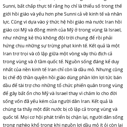
Sunni, bất chấp thực tế rằng họ chỉ là thiểu số trong thế
giới hồi giáo và yếu hơn phe Sunni cả về kinh tế và nhân
lực. Cũng vì dựa vào ý thức hệ hồi giáo mà nước Iran hồi
giáo coi Mỹ và đồng minh của Mỹ ở trong vùng là Israel,
như những kẻ thù không đội trời chung để rồi phải
hứng chịu những sự trừng phạt kinh tế. Kết quả là một
Iran trơ trọi và cô lập giữa một vòng vây thù địch cả
trong vùng và ở tầm quốc tế. Nguồn sống đáng kể duy
nhất của nền kinh tế Iran chỉ còn là dầu mỏ. Nhưng cũng
bị chế độ thần quyền hồi giáo dùng phần lớn lợi tức bán
dầu để tài trợ cho những tổ chức phiến quân trong vùng
để gây bất ổn cho Mỹ và Israel thay vì chăm lo cho đời
sống vốn đã yếu kém của người dân Iran. Kết quả là
chúng ta thấy một đất nước bị cô lập cả trong vùng và
quốc tế. Mọi cơ hội phát triển bị chặn lại, người dân sống
trong nghèo khổ trong khi nguồn lợi dầu mỏ ít ỏi còn lại