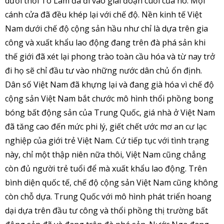
dưới thời Tô Lâm đã đi vào giai đoạn cuối của nó. Mọi
cánh cửa đã đều khép lại với chế độ. Nền kinh tế Việt
Nam dưới chế độ cộng sản hầu như chỉ là dựa trên gia
công và xuất khẩu lao động đang trên đà phá sản khi
thế giới đã xét lại phong trào toàn cầu hóa và từ nay trở
đi họ sẽ chỉ đầu tư vào những nước dân chủ ổn định.
Dân số Việt Nam đã khựng lại và đang già hóa vì chế độ
cộng sản Việt Nam bắt chước mô hình thổi phồng bong
bóng bất động sản của Trung Quốc, giá nhà ở Việt Nam
đã tăng cao đến mức phi lý, giết chết ước mơ an cư lạc
nghiệp của giới trẻ Việt Nam. Cứ tiếp tục với tình trạng
này, chỉ một thập niên nữa thôi, Việt Nam cũng chẳng
còn đủ người trẻ tuổi để mà xuất khẩu lao động. Trên
bình diện quốc tế, chế độ cộng sản Việt Nam cũng không
còn chỗ dựa. Trung Quốc với mô hình phát triển hoang
dại dựa trên đầu tư công và thổi phồng thị trường bất