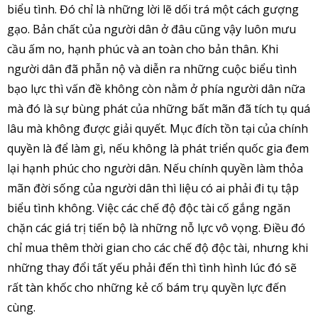
biểu tình. Đó chỉ là những lời lẽ dối trá một cách gượng
gạo. Bản chất của người dân ở đâu cũng vậy luôn mưu
cầu ấm no, hạnh phúc và an toàn cho bản thân. Khi
người dân đã phẫn nộ và diễn ra những cuộc biểu tình
bạo lực thì vấn đề không còn nằm ở phía người dân nữa
mà đó là sự bùng phát của những bất mãn đã tích tụ quá
lâu mà không được giải quyết. Mục đích tồn tại của chính
quyền là để làm gì, nếu không là phát triển quốc gia đem
lại hạnh phúc cho người dân. Nếu chính quyền làm thỏa
mãn đời sống của người dân thì liệu có ai phải đi tụ tập
biểu tình không. Việc các chế độ độc tài cố gắng ngăn
chặn các giá trị tiến bộ là những nỗ lực vô vọng. Điều đó
chỉ mua thêm thời gian cho các chế độ độc tài, nhưng khi
những thay đổi tất yếu phải đến thì tình hình lúc đó sẽ
rất tàn khốc cho những kẻ cố bám trụ quyền lực đến
cùng.