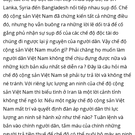
Lanka, Syria đến Bangladesh nối tiếp nhau sụp đổ. Chế
độ cộng sản Việt Nam đã chứng kiến tất cả những điều
đó, nhưng họ vẫn buông ra những lời lẽ dối trá để cố
gắng phủ nhận sự sụp đổ của các chế độ độc tài do
chúng đi ngược lại ý nguyện của người dân. Vậy chế độ
cộng sản Việt Nam muốn gì? Phải chăng họ muốn làm
người dân Việt Nam không thể chịu đựng được nữa và
những kịch bản xấu nhất sẽ diễn ra ? Đây là câu hỏi mà
chế độ cộng sản Việt Nam sẽ phải tự trả lời và không thể
né tránh. Với riêng lực lượng an ninh của chế độ cộng
sản Việt Nam thì biểu tình ở Iran là một lời cảnh tỉnh
không thể ngó lơ. Nếu một ngày chế độ cộng sản Việt
Nam mất trí và quyết định đàn áp người dân thì lực
lượng an ninh sẽ hành xử như thế nào? Tuân lệnh và
bắn vào chính người dân, tắm máu của chính những
người trả tiền thuế để chế độ có thể nuôi bộ máy an ninh