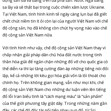
động sản đã và đang trên đà phá sản. Nước Nga đang
sa lầy và sẽ thất bại trong cuộc chiến xâm lược Ukraine.
Tại Việt Nam, tình hình kinh tế ngày càng lụn bại đã giết
chết chút niềm tin ít ỏi còn lại của người Việt Nam với chế
độ cộng sản, họ đã không còn chút hy vọng nào vào chế
độ cộng sản Việt Nam nữa.
Với tình hình như vậy, chế độ cộng sản Việt Nam thay vì
chấp nhận giải pháp dân chủ hóa đất nước trong tinh
thần hòa giải để ngăn chặn những đổ vỡ cho quốc gia có
thể diễn ra thì lại tăng cường đàn áp những tiếng nói đối
lập, kể cả những lời kêu gọi hòa giải vốn là lối thoát cho
chính họ. Trên không gian mạng, vẫn như mọi khi, chế
độ cộng sản Việt Nam cho những dư luận viên lên tiếng
đổ lỗi Iran biểu tình là “cách mạng màu” là “sản phẩm”
của thế giới phương tây giật dây. Trong những năm gần
đây, các chế độ độc tài nối tiếp nhau sụp đổ, từ Sri