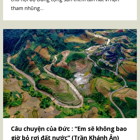
tham nhũng…
Câu chuyện của Đức : “Em sẽ không bao
giờ bỏ rơi đất nước” (Trần Khánh Ân)