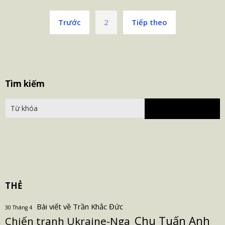
Phân
Trước
2
Tiếp theo
trang
bài
viết
S
Tìm kiếm
fo
THẺ
Bài viết về Trần Khắc Đức
30 Tháng 4
Chu Tuấn Anh
Chiến tranh Ukraine-Nga