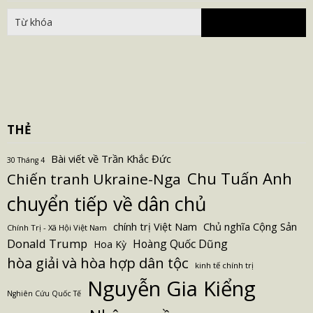
fo
THẺ
Bài viết về Trần Khắc Đức
30 Tháng 4
Chu Tuấn Anh
Chiến tranh Ukraine-Nga
chuyển tiếp về dân chủ
Chủ nghĩa Cộng Sản
chính trị Việt Nam
Chính Trị - Xã Hội Việt Nam
Donald Trump
Hoàng Quốc Dũng
Hoa Kỳ
hòa giải và hòa hợp dân tộc
kinh tế chính trị
Nguyễn Gia Kiểng
Nghiên Cứu Quốc Tế