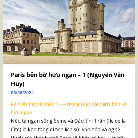
Paris bên bờ hữu ngạn – 1 (Nguyễn Văn
Huy)
06/08/2024
Bài viết này là phần 1 / 4 trong loạt bài
Paris bên bờ
hữu ngạn
Nếu tả ngạn sông Seine và Đảo Thị Trấn (Ile de la
Cité) là kho tàng di tích lịch sử, văn hóa và nghệ
thuật của thành phố Paris cổ kính thì khu vực hữu