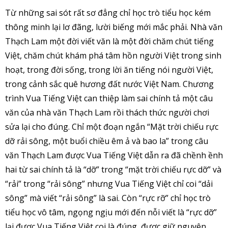
Từ những sai sót rất sơ đẳng chỉ học trò tiểu học kém
thông minh lại lơ đãng, lười biếng mới mắc phải. Nhà văn
Thạch Lam một đời viết văn là một đời chăm chút tiếng
Việt, chăm chút khám phá tâm hồn người Việt trong sinh
hoạt, trong đời sống, trong lời ăn tiếng nói người Việt,
trong cảnh sắc quê hương đất nước Việt Nam. Chương
trình Vua Tiếng Việt can thiệp làm sai chính tả một câu
văn của nhà văn Thạch Lam rồi thách thức người chơi
sửa lại cho đúng. Chỉ một đoạn ngắn “Mặt trời chiếu rực
dỡ rải sông, một buổi chiều êm ả và bao la” trong câu
văn Thạch Lam được Vua Tiếng Việt dẫn ra đã chềnh ềnh
hai từ sai chính tả là “dỡ” trong “mặt trời chiếu rực dỡ” và
“rải” trong “rải sông” nhưng Vua Tiếng Việt chỉ coi “dải
sông” mà viết “rải sông” là sai. Còn “rực rỡ” chỉ học trò
tiểu học vô tâm, ngọng ngịu mới đến nỗi viết là “rực dỡ”
lại được Vua Tiếng Việt coi là đúng, được giữ nguyên.