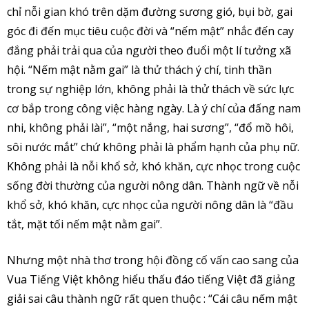
chỉ nỗi gian khó trên dặm đường sương gió, bụi bờ, gai
góc đi đến mục tiêu cuộc đời và “nếm mật” nhắc đến cay
đắng phải trải qua của người theo đuổi một lí tưởng xã
hội. “Nếm mật nằm gai” là thử thách ý chí, tinh thần
trong sự nghiệp lớn, không phải là thử thách về sức lực
cơ bắp trong công việc hàng ngày. Là ý chí của đấng nam
nhi, không phải lài”, “một nắng, hai sương”, “đổ mồ hôi,
sôi nước mắt” chứ không phải là phẩm hạnh của phụ nữ.
Không phải là nỗi khổ sở, khó khăn, cực nhọc trong cuộc
sống đời thường của người nông dân. Thành ngữ về nỗi
khổ sở, khó khăn, cực nhọc của người nông dân là “đầu
tắt, mặt tối nếm mật nằm gai”.
Nhưng một nhà thơ trong hội đồng cố vấn cao sang của
Vua Tiếng Việt không hiểu thấu đáo tiếng Việt đã giảng
giải sai câu thành ngữ rất quen thuộc : “Cái câu nếm mật