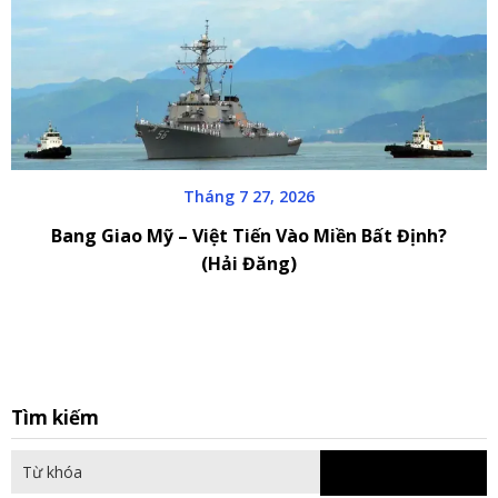
Tháng 7 27, 2026
Bang Giao Mỹ – Việt Tiến Vào Miền Bất Định?
(Hải Đăng)
S
Tìm kiếm
fo