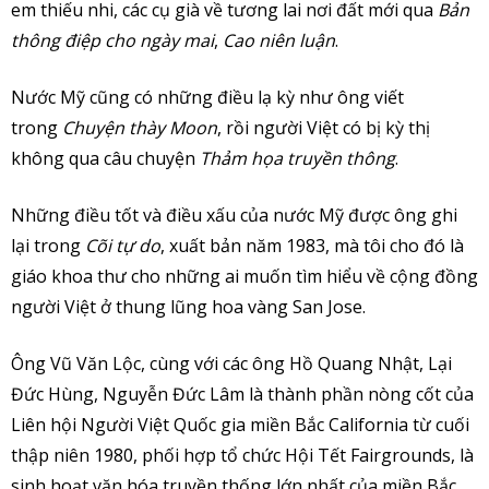
em thiếu nhi, các cụ già về tương lai nơi đất mới qua
Bản
thông điệp cho ngày mai
,
Cao niên luận
.
Nước Mỹ cũng có những điều lạ kỳ như ông viết
trong
Chuyện thày Moon
, rồi người Việt có bị kỳ thị
không qua câu chuyện
Thảm họa truyền thông
.
Những điều tốt và điều xấu của nước Mỹ được ông ghi
lại trong
Cõi tự do
, xuất bản năm 1983, mà tôi cho đó là
giáo khoa thư cho những ai muốn tìm hiểu về cộng đồng
người Việt ở thung lũng hoa vàng San Jose.
Ông Vũ Văn Lộc, cùng với các ông Hồ Quang Nhật, Lại
Đức Hùng, Nguyễn Đức Lâm là thành phần nòng cốt của
Liên hội Người Việt Quốc gia miền Bắc California từ cuối
thập niên 1980, phối hợp tổ chức Hội Tết Fairgrounds, là
sinh hoạt văn hóa truyền thống lớn nhất của miền Bắc