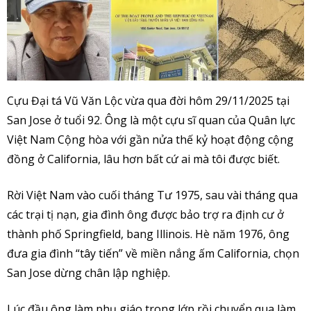
Cựu Đại tá Vũ Văn Lộc vừa qua đời hôm 29/11/2025 tại
San Jose ở tuổi 92. Ông là một cựu sĩ quan của Quân lực
Việt Nam Cộng hòa với gần nửa thế kỷ hoạt động cộng
đồng ở California, lâu hơn bất cứ ai mà tôi được biết.
Rời Việt Nam vào cuối tháng Tư 1975, sau vài tháng qua
các trại tị nạn, gia đình ông được bảo trợ ra định cư ở
thành phố Springfield, bang Illinois. Hè năm 1976, ông
đưa gia đình “tây tiến” về miền nắng ấm California, chọn
San Jose dừng chân lập nghiệp.
Lúc đầu ông làm phụ giáo trong lớp rồi chuyển qua làm