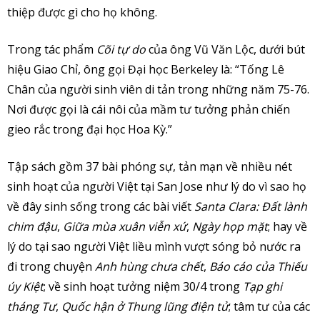
thiệp được gì cho họ không.
Trong tác phẩm
Cõi tự do
của ông Vũ Văn Lộc, dưới bút
hiệu Giao Chỉ, ông gọi Đại học Berkeley là: “Tống Lê
Chân của người sinh viên di tản trong những năm 75-76.
Nơi được gọi là cái nôi của mầm tư tưởng phản chiến
gieo rắc trong đại học Hoa Kỳ.”
Tập sách gồm 37 bài phóng sự, tản mạn về nhiều nét
sinh hoạt của người Việt tại San Jose như lý do vì sao họ
về đây sinh sống trong các bài viết
Santa Clara: Đất lành
chim đậu
,
Giữa mùa xuân viễn xứ
,
Ngày họp mặt
; hay về
lý do tại sao người Việt liều mình vượt sóng bỏ nước ra
đi trong chuyện
Anh hùng chưa chết
,
Báo cáo của Thiếu
úy Kiệt
; về sinh hoạt tưởng niệm 30/4 trong
Tạp ghi
tháng Tư
,
Quốc hận ở Thung lũng điện tử
; tâm tư của các