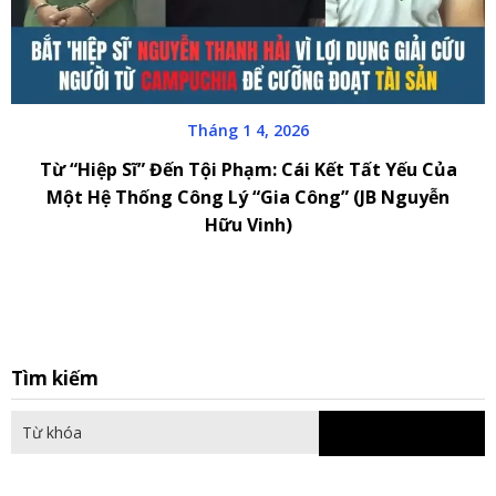
Tháng 1 4, 2026
Từ “Hiệp Sĩ” Đến Tội Phạm: Cái Kết Tất Yếu Của
Một Hệ Thống Công Lý “Gia Công” (JB Nguyễn
Hữu Vinh)
S
Tìm kiếm
fo