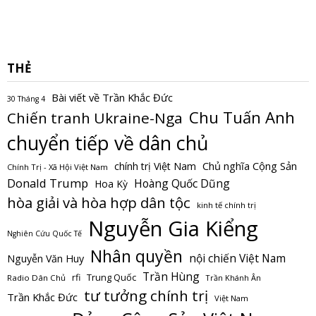
THẺ
Bài viết về Trần Khắc Đức
30 Tháng 4
Chu Tuấn Anh
Chiến tranh Ukraine-Nga
chuyển tiếp về dân chủ
Chủ nghĩa Cộng Sản
chính trị Việt Nam
Chính Trị - Xã Hội Việt Nam
Donald Trump
Hoàng Quốc Dũng
Hoa Kỳ
hòa giải và hòa hợp dân tộc
kinh tế chính trị
Nguyễn Gia Kiểng
Nghiên Cứu Quốc Tế
Nhân quyền
nội chiến Việt Nam
Nguyễn Văn Huy
Trần Hùng
Trung Quốc
rfi
Radio Dân Chủ
Trần Khánh Ân
tư tưởng chính trị
Trần Khắc Đức
Việt Nam