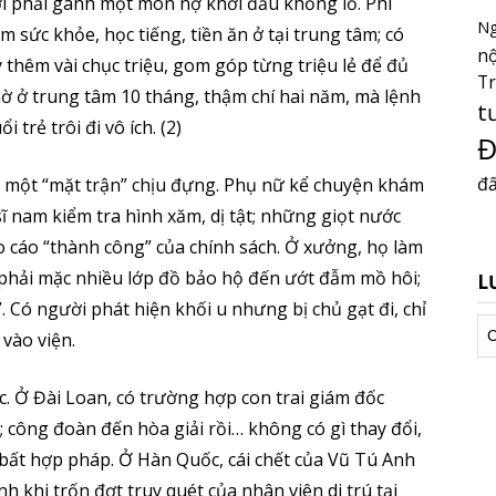
i phải gánh một món nợ khởi đầu khổng lồ. Phí
Ng
 sức khỏe, học tiếng, tiền ăn ở tại trung tâm; có
nộ
thêm vài chục triệu, gom góp từng triệu lẻ để đủ
T
hờ ở trung tâm 10 tháng, thậm chí hai năm, mà lệnh
t
 trẻ trôi đi vô ích. (2)
Đ
đấ
 một “mặt trận” chịu đựng. Phụ nữ kể chuyện khám
sĩ nam kiểm tra hình xăm, dị tật; những giọt nước
o cáo “thành công” của chính sách. Ở xưởng, họ làm
 phải mặc nhiều lớp đồ bảo hộ đến ướt đẫm mồ hôi;
L
 Có người phát hiện khối u nhưng bị chủ gạt đi, chỉ
Lư
vào viện.
tr
c. Ở Đài Loan, có trường hợp con trai giám đốc
 công đoàn đến hòa giải rồi… không có gì thay đổi,
bất hợp pháp. Ở Hàn Quốc, cái chết của Vũ Tú Anh
h khi trốn đợt truy quét của nhân viên di trú tại