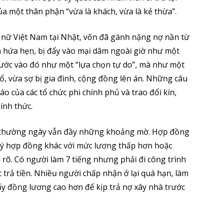
 một thân phận “vừa là khách, vừa là kẻ thừa”.
nữ Việt Nam tại Nhật, vốn đã gánh nặng nợ nần từ
 hứa hẹn, bị đẩy vào mại dâm ngoài giờ như một
bước vào đó như một “lựa chọn tự do”, mà như một
ổ, vừa sợ bị gia đình, cộng đồng lên án. Những câu
o của các tổ chức phi chính phủ và trao đổi kín,
ính thức.
g thường ngày vẫn đầy những khoảng mờ. Hợp đồng
 ký hợp đồng khác với mức lương thấp hơn hoặc
rõ. Có người làm 7 tiếng nhưng phải đi công trình
 trả tiền. Nhiều người chấp nhận ở lại quá hạn, làm
y đồng lương cao hơn để kịp trả nợ xây nhà trước