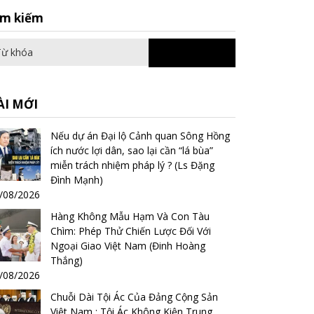
Search
ìm kiếm
for:
ÀI MỚI
Nếu dự án Đại lộ Cảnh quan Sông Hồng
ích nước lợi dân, sao lại cần “lá bùa”
miễn trách nhiệm pháp lý ? (Ls Đặng
Đình Mạnh)
/08/2026
Hàng Không Mẫu Hạm Và Con Tàu
Chìm: Phép Thử Chiến Lược Đối Với
Ngoại Giao Việt Nam (Đinh Hoàng
Thắng)
/08/2026
Chuỗi Dài Tội Ác Của Đảng Cộng Sản
Việt Nam : Tội Ác Không Kiện Trung