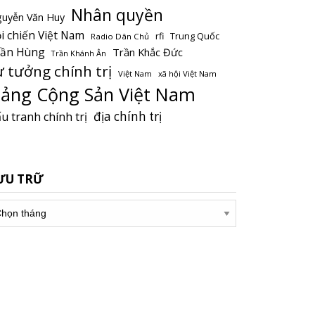
Nhân quyền
uyễn Văn Huy
i chiến Việt Nam
Trung Quốc
rfi
Radio Dân Chủ
rần Hùng
Trần Khắc Đức
Trần Khánh Ân
ư tưởng chính trị
Việt Nam
xã hội Việt Nam
ảng Cộng Sản Việt Nam
địa chính trị
u tranh chính trị
ƯU TRỮ
u
ữ