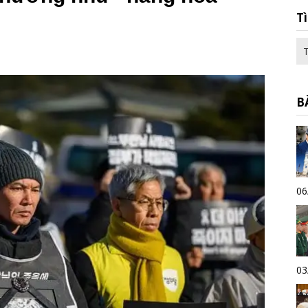
T
B
06
03