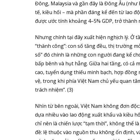
Đông, Malaysia và gần đây là Đông Âu (như R
tế, kiều hối – mà phần đáng kể đến từ lao đ
được ước tính khoảng 4–5% GDP, trở thành n
Nhưng chính tại đây xuất hiện nghịch lý. Ở t
“thành công”: con số tăng đều, thị trường mở
số” đó chính là những con người đang kể ch
bấp bênh và hụt hẫng. Giữa hai tầng, có cả 
cao, tuyển dụng thiếu minh bạch, hợp đồng
vệ, trong khi phía Việt Nam chủ yếu quan tâ
trách nhiệm”. (3)
Nhìn từ bên ngoài, Việt Nam không đơn độc: 
dựa nhiều vào lao động xuất khẩu và kiều h
chỉ nên là chiến lược “tạm thời”, không thể l
đề: lệ thuộc vào nguồn thu không ổn định, 