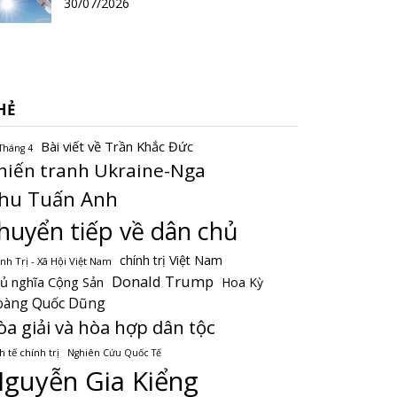
30/07/2026
HẺ
Bài viết về Trần Khắc Đức
Tháng 4
hiến tranh Ukraine-Nga
hu Tuấn Anh
huyển tiếp về dân chủ
chính trị Việt Nam
nh Trị - Xã Hội Việt Nam
Donald Trump
ủ nghĩa Cộng Sản
Hoa Kỳ
oàng Quốc Dũng
òa giải và hòa hợp dân tộc
h tế chính trị
Nghiên Cứu Quốc Tế
guyễn Gia Kiểng