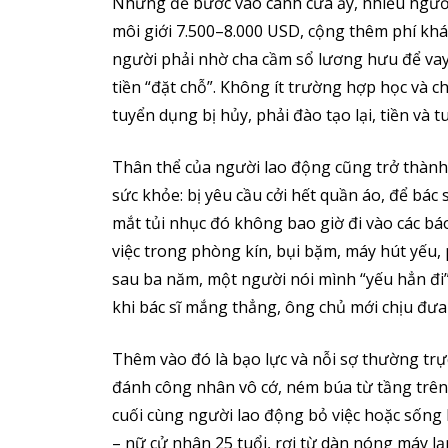
Nhưng để bước vào cánh cửa ấy, nhiều ngườ
môi giới 7.500–8.000 USD, cộng thêm phí khám
người phải nhờ cha cầm sổ lương hưu để vay 
tiền “đặt chỗ”. Không ít trường hợp học và c
tuyển dụng bị hủy, phải đào tạo lại, tiền và tuổi
Thân thể của người lao động cũng trở thành
sức khỏe: bị yêu cầu cởi hết quần áo, để bác 
mắt tủi nhục đó không bao giờ đi vào các bá
việc trong phòng kín, bụi bặm, máy hút yếu,
sau ba năm, một người nói mình “yếu hẳn đi”.
khi bác sĩ mắng thẳng, ông chủ mới chịu đưa 
Thêm vào đó là bạo lực và nỗi sợ thường trự
đánh công nhân vô cớ, ném búa từ tầng trên;
cuối cùng người lao động bỏ việc hoặc sống 
– nữ cử nhân 25 tuổi, rơi từ dàn nóng máy lạn