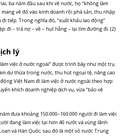
 hai, ba năm đầu sau khi về nước, họ “không làm
g mang về đổ vào kinh doanh rồi phá sản, thu nhập
n đi tiếp. Trong nghĩa đó, “xuất khẩu lao động”
: đi – trả nợ – về – hụt hẫng – lại tìm đường đi. (2)
ịch lý
 làm việc ở nước ngoài” được trình bày như một trụ
c làm dư thừa trong nước, thu hút ngoại tệ, nâng cao
 động Việt Nam đi làm việc ở nước ngoài theo hợp
uyến khích doanh nghiệp dịch vụ, vừa “bảo vệ
ăm đưa khoảng 150.000–160.000 người đi làm việc
gười đang làm việc tại hơn 40 nước và vùng lãnh
i Loan và Hàn Quốc; sau đó là một số nước Trung