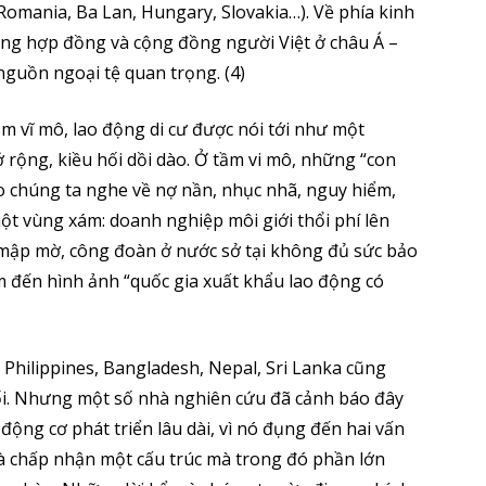
omania, Ba Lan, Hungary, Slovakia…). Về phía kinh
ộng hợp đồng và cộng đồng người Việt ở châu Á –
guồn ngoại tệ quan trọng. (4)
ầm vĩ mô, lao động di cư được nói tới như một
 rộng, kiều hối dồi dào. Ở tầm vi mô, những “con
o chúng ta nghe về nợ nần, nhục nhã, nguy hiểm,
một vùng xám: doanh nghiệp môi giới thổi phí lên
 mập mờ, công đoàn ở nước sở tại không đủ sức bảo
m đến hình ảnh “quốc gia xuất khẩu lao động có
Philippines, Bangladesh, Nepal, Sri Lanka cũng
ối. Nhưng một số nhà nghiên cứu đã cảnh báo đây
à động cơ phát triển lâu dài, vì nó đụng đến hai vấn
và chấp nhận một cấu trúc mà trong đó phần lớn