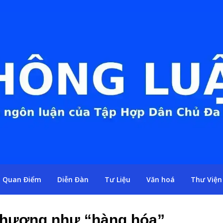
Quan Điểm
Diễn Đàn
Tư Liệu
Văn hoá
Thư Viện
phương như “hàng hóa”