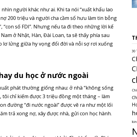
nhìn người khác như ai. Khi ta nói “xuất khẩu lao
nợ 200 triệu và người cha cầm sổ hưu làm tin bỗng
, “con số FDI”. Nhưng nếu ta đi theo những lời kể
 Nam ở Nhật, Hàn, Đài Loan, ta sẽ thấy phía sau
T
 lơ lửng giữa hy vọng đổi đời và nỗi sợ rơi xuống
30 
C
C
 hay du học ở nước ngoài
c
xuất phát thường giống nhau: ở nhà “không sống
Chí
m, tôi chỉ kiếm được 3 triệu đồng một tháng – làm
Ch
H
.” Con đường “đi nước ngoài” được vẽ ra như một lối
h
năm trả xong nợ, xây được nhà, gửi con học hành.
kin
N