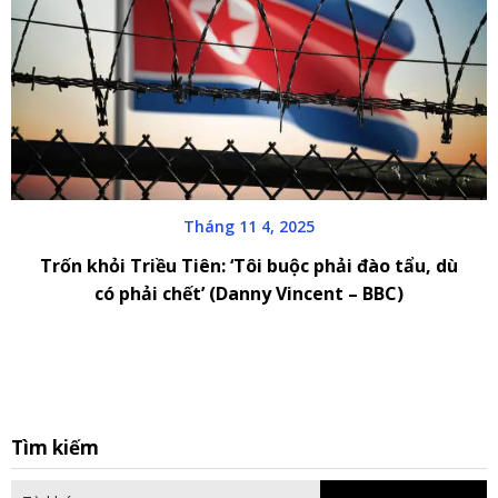
Tháng 11 4, 2025
Trốn khỏi Triều Tiên: ‘Tôi buộc phải đào tẩu, dù
có phải chết’ (Danny Vincent – BBC)
S
Tìm kiếm
fo