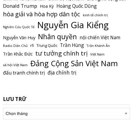
Donald Trump
Hoàng Quốc Dũng
Hoa Kỳ
hòa giải và hòa hợp dân tộc
kinh tế chính trị
Nguyễn Gia Kiểng
Nghiên Cứu Quốc Tế
Nhân quyền
nội chiến Việt Nam
Nguyễn Văn Huy
Trần Hùng
Trung Quốc
rfi
Radio Dân Chủ
Trần Khánh Ân
tư tưởng chính trị
Trần Khắc Đức
Việt Nam
Đảng Cộng Sản Việt Nam
xã hội Việt Nam
địa chính trị
đấu tranh chính trị
LƯU TRỮ
Lưu
trữ