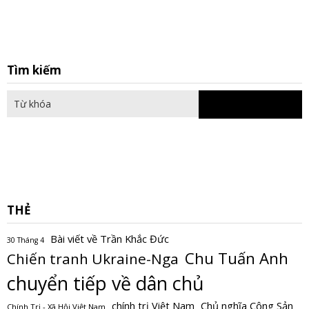
S
Tìm kiếm
fo
THẺ
Bài viết về Trần Khắc Đức
30 Tháng 4
Chu Tuấn Anh
Chiến tranh Ukraine-Nga
chuyển tiếp về dân chủ
Chủ nghĩa Cộng Sản
chính trị Việt Nam
Chính Trị - Xã Hội Việt Nam