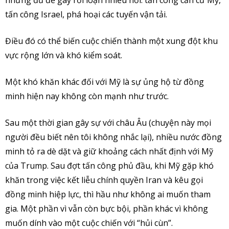
nhưng đủ để gây rối loạn nhiều nơi: tấn công căn cứ Mỹ,
tấn công Israel, phá hoại các tuyến vận tải.
Điều đó có thể biến cuộc chiến thành một xung đột khu
vực rộng lớn và khó kiểm soát.
Một khó khăn khác đối với Mỹ là sự ủng hộ từ đồng
minh hiện nay không còn mạnh như trước.
Sau một thời gian gây sự với châu Âu (chuyện này mọi
người đều biết nên tôi không nhắc lại), nhiều nước đồng
minh tỏ ra dè dặt và giữ khoảng cách nhất định với Mỹ
của Trump. Sau đợt tấn công phủ đầu, khi Mỹ gặp khó
khăn trong việc kết liễu chính quyền Iran và kêu gọi
đồng minh hiệp lực, thì hầu như không ai muốn tham
gia. Một phần vì vẫn còn bực bội, phần khác vì không
muốn dính vào một cuộc chiến với “hủi cùn”.