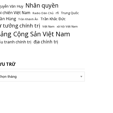
Nhân quyền
uyễn Văn Huy
i chiến Việt Nam
Trung Quốc
rfi
Radio Dân Chủ
rần Hùng
Trần Khắc Đức
Trần Khánh Ân
ư tưởng chính trị
Việt Nam
xã hội Việt Nam
ảng Cộng Sản Việt Nam
địa chính trị
u tranh chính trị
ƯU TRỮ
u
ữ