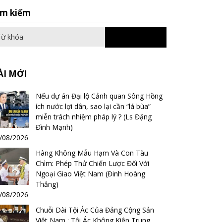
Search
ìm kiếm
for:
ÀI MỚI
Nếu dự án Đại lộ Cảnh quan Sông Hồng
ích nước lợi dân, sao lại cần “lá bùa”
miễn trách nhiệm pháp lý ? (Ls Đặng
Đình Mạnh)
/08/2026
Hàng Không Mẫu Hạm Và Con Tàu
Chìm: Phép Thử Chiến Lược Đối Với
Ngoại Giao Việt Nam (Đinh Hoàng
Thắng)
/08/2026
Chuỗi Dài Tội Ác Của Đảng Cộng Sản
Việt Nam : Tội Ác Không Kiện Trung