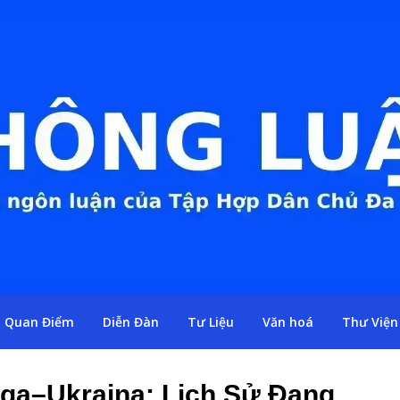
Quan Điểm
Diễn Đàn
Tư Liệu
Văn hoá
Thư Viện
ga–Ukraina: Lịch Sử Đang