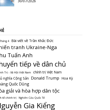
30/07/2026
HẺ
Bài viết về Trần Khắc Đức
Tháng 4
hiến tranh Ukraine-Nga
hu Tuấn Anh
huyển tiếp về dân chủ
chính trị Việt Nam
nh Trị - Xã Hội Việt Nam
Donald Trump
ủ nghĩa Cộng Sản
Hoa Kỳ
oàng Quốc Dũng
òa giải và hòa hợp dân tộc
h tế chính trị
Nghiên Cứu Quốc Tế
guyễn Gia Kiểng