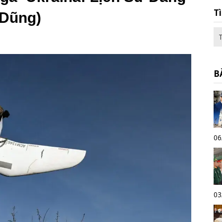
T
 Dũng)
B
06
03