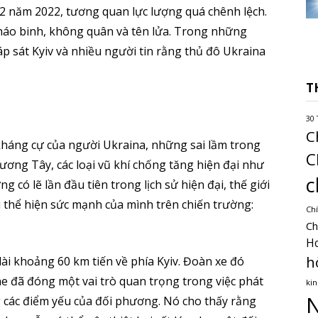
2 năm 2022, tương quan lực lượng quá chênh lệch.
pháo binh, không quân và tên lửa. Trong những
áp sát Kyiv và nhiều người tin rằng thủ đô Ukraina
T
30 
C
kháng cự của người Ukraina, những sai lầm trong
C
ương Tây, các loại vũ khí chống tăng hiện đại như
c
g có lẽ lần đầu tiên trong lịch sử hiện đại, thế giới
thể hiện sức mạnh của mình trên chiến trường:
Chí
Ch
H
h
i khoảng 60 km tiến về phía Kyiv. Đoàn xe đó
e đã đóng một vai trò quan trọng trong việc phát
kin
N
ng các điểm yếu của đối phương. Nó cho thấy rằng