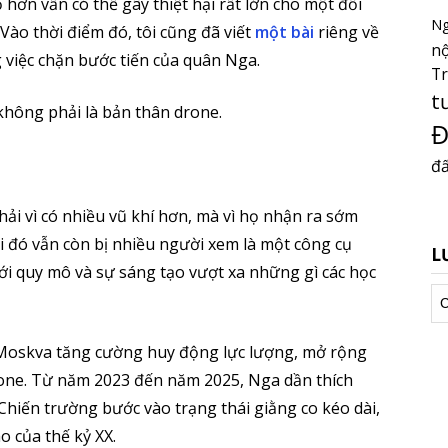
 hơn vẫn có thể gây thiệt hại rất lớn cho một đối
Ng
ào thời điểm đó, tôi cũng đã viết
một bài
riêng về
nộ
 việc chặn bước tiến của quân Nga.
T
t
 không phải là bản thân drone.
Đ
đấ
ải vì có nhiều vũ khí hơn, mà vì họ nhận ra sớm
i đó vẫn còn bị nhiều người xem là một công cụ
L
i quy mô và sự sáng tạo vượt xa những gì các học
Lư
tr
 Moskva tăng cường huy động lực lượng, mở rộng
one. Từ năm 2023 đến năm 2025, Nga dần thích
hiến trường bước vào trạng thái giằng co kéo dài,
o của thế kỷ XX.