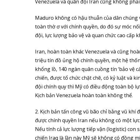
Venezuela và quân đội Iran cũng không phải
Maduro không có hậu thuẫn của dân chúng v
toàn thờ ơ với chính quyền, do đó sự móc n
đội, lực lượng bảo vệ và quan chức cao cấp k
Iran, hoàn toàn khác Venezuela và cũng hoà
triệu tín đồ ủng hộ chính quyền, một hệ thố
khổng lồ, 140 ngàn quân cuồng tín ‘bảo vệ cá
chiến, được tổ chức chặt chẽ, có kỷ luật và
đội chính quy thì Mỹ có điều động toàn bộ l
Kịch bản Venezuela hoàn toàn không thể.
2. Kịch bản tấn công vũ bão chỉ bằng vũ khí
được chính quyền Iran nếu không có một lự
Nếu tính cả lực lượng tiếp vận (logistic) con 
chiến Iraq là lần này Mỹ sẽ không có đồng mi