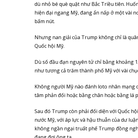
dù nhỏ bé què quặt như Bắc Triều tiên. Huốn
hiện đại ngang Mỹ, đang ẩn nấp ở một vài nơi
bấm nút.
Nhưng nan giải của Trump không chỉ là quân 
Quốc hội Mỹ.
Dù số đầu đạn nguyên tử chỉ bằng khoảng 1/
như tương cả trăm thành phố Mỹ với vài chụ
Không người Mỹ nào đánh loto nhân mạng củ
tâm phản đối hoặc bằng chân hoặc bằng lá p
Sau đó Trump còn phải đối diện với Quốc hội
nước Mỹ, với áp lực và hậu thuẫn của dư luậ
không ngần ngại truất phế Trump đồng nghĩa 
đang đợi ông ta.