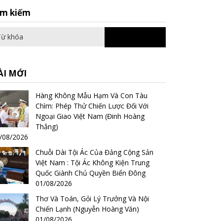
Search
ìm kiếm
for:
ÀI MỚI
Hàng Không Mẫu Hạm Và Con Tàu
Chìm: Phép Thử Chiến Lược Đối Với
Ngoại Giao Việt Nam (Đinh Hoàng
Thắng)
/08/2026
Chuỗi Dài Tội Ác Của Đảng Cộng Sản
Việt Nam : Tội Ác Không Kiện Trung
Quốc Giành Chủ Quyền Biển Đông
01/08/2026
Thơ Và Toán, Gỏi Lý Trưởng Và Nội
Chiến Lạnh (Nguyễn Hoàng Văn)
01/08/2026