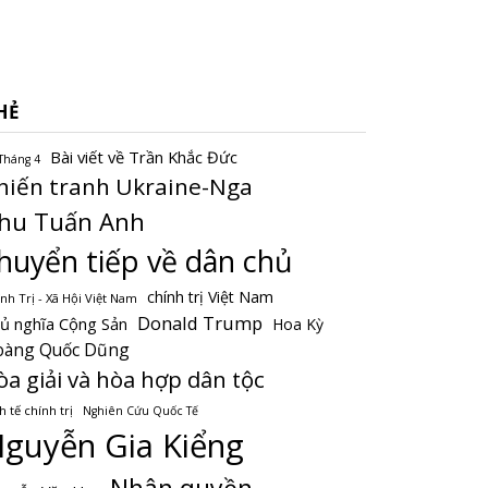
HẺ
Bài viết về Trần Khắc Đức
Tháng 4
hiến tranh Ukraine-Nga
hu Tuấn Anh
huyển tiếp về dân chủ
chính trị Việt Nam
nh Trị - Xã Hội Việt Nam
Donald Trump
ủ nghĩa Cộng Sản
Hoa Kỳ
oàng Quốc Dũng
òa giải và hòa hợp dân tộc
h tế chính trị
Nghiên Cứu Quốc Tế
guyễn Gia Kiểng
Nhân quyền