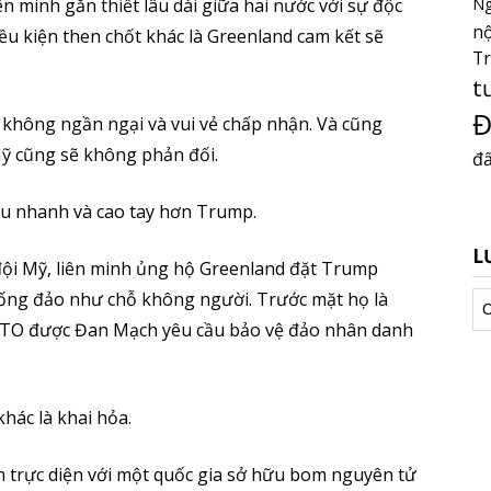
n minh gắn thiết lâu dài giữa hai nước với sự độc
Ng
nộ
ều kiện then chốt khác là Greenland cam kết sẽ
T
t
Đ
 không ngần ngại và vui vẻ chấp nhận. Và cũng
ỹ cũng sẽ không phản đối.
đấ
Âu nhanh và cao tay hơn Trump.
L
đội Mỹ, liên minh ủng hộ Greenland đặt Trump
uống đảo như chỗ không người. Trước mặt họ là
Lư
tr
NATO được Đan Mạch yêu cầu bảo vệ đảo nhân danh
hác là khai hỏa.
 trực diện với một quốc gia sở hữu bom nguyên tử