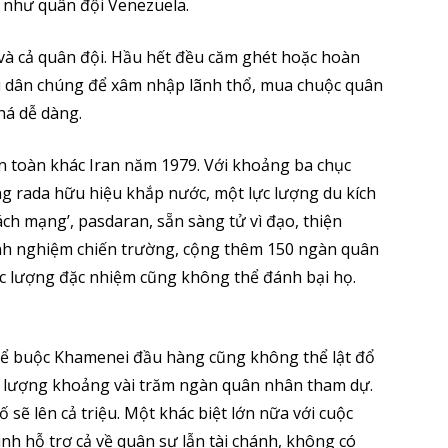
 như quân đội Venezuela.
à cả quân đội. Hầu hết đều căm ghét hoặc hoàn
ối dân chúng để xâm nhập lãnh thổ, mua chuộc quân
há dễ dàng.
n toàn khác Iran năm 1979. Với khoảng ba chục
ng rada hữu hiệu khắp nước, một lực lượng du kích
ch mạng’, pasdaran, sẵn sàng tử vì đạo, thiện
 kinh nghiệm chiến trường, cộng thêm 150 ngàn quân
ực lượng đặc nhiệm cũng không thể đánh bại họ.
 để buộc Khamenei đầu hàng cũng không thể lật đổ
c lượng khoảng vài trăm ngàn quân nhân tham dự.
số sẽ lên cả triệu. Một khác biệt lớn nữa với cuộc
nh hỗ trợ cả về quân sự lẫn tài chánh, không có