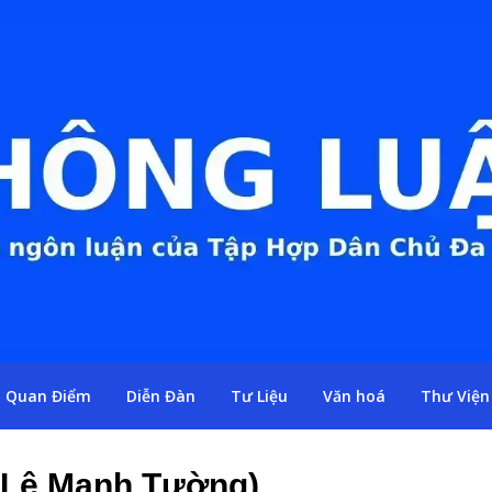
Quan Điểm
Diễn Đàn
Tư Liệu
Văn hoá
Thư Viện
(Lê Mạnh Tường)