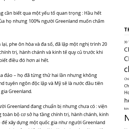
ng cần biết qua một yếu tố quan trọng : Hầu hết
của họ nhưng 100% người Greenland muốn chấm
T
30 
ại, phe ôn hòa và đa số, đã lập một nghị trình 20
C
hính trị, hành chánh và kinh tế quy củ trước khi
C
iết điều đó hơn ai hết.
c
ua đảo – họ đã từng thử hai lần nhưng không
Chí
d tuyên ngôn độc lập và Mỹ sẽ là nước đầu tiên
Ch
 gia Greenland.
H
h
ời Greenland đang chuẩn bị nhưng chưa có : viện
kin
g toàn bộ cơ sở hạ tầng chính trị, hành chánh, kinh
N
 – để xây dựng một quốc gia như người Greenland