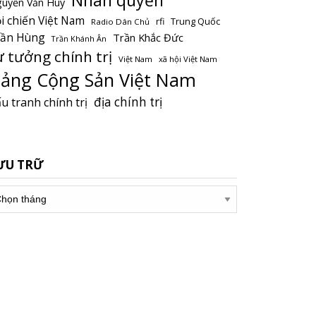
uyễn Văn Huy
i chiến Việt Nam
Trung Quốc
rfi
Radio Dân Chủ
rần Hùng
Trần Khắc Đức
Trần Khánh Ân
ư tưởng chính trị
Việt Nam
xã hội Việt Nam
ảng Cộng Sản Việt Nam
địa chính trị
u tranh chính trị
ƯU TRỮ
u
ữ