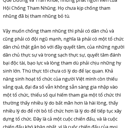
Quế Dương và Trần Khuê, những phát ngôn viên của
Hội Chống Tham Nhũng. Họ chưa kịp chống tham
nhũng đã bị tham nhũng bỏ tù.
Vậy muốn chống tham nhũng thì phải có dân chủ và
cũng phải có đội ngũ mạnh, nghĩa là phải có một tổ chức
dân chủ thật gắn bó với đầy quyết tâm, của những người
dân chủ thực sự và trong sạch thực sự, quyết tâm đánh
bại độc tài, bạo lực và lòng tham dù phải chịu những hy
sinh lớn. Thú thực tôi chưa có lý do để lạc quan. Khả
năng sinh hoạt tổ chức của người Việt mình còn thiếu
vắng quá, đại đa số vẫn không sẵn sàng gia nhập vào
một tổ chức, thiểu số quí hiếm tham gia một tổ chức thì
thường thấy nhiều lý do bất mãn hơn là hài lòng, thấy
nhiều lý do để rời bỏ tổ chức hơn là lý do để tiếp tục xây
dựng tổ chức. Ðây là cả một cuộc chiến đấu, và là cuộc
chiến đấu khó khăn nhất, vì là cuộc chiến đấu của mọi