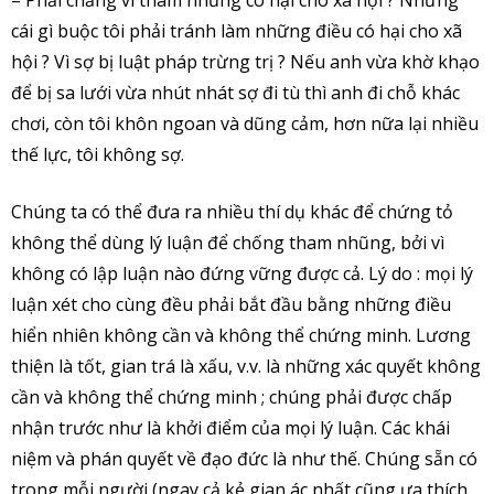
– Phải chăng vì tham nhũng có hại cho xã hội ? Nhưng
cái gì buộc tôi phải tránh làm những điều có hại cho xã
hội ? Vì sợ bị luật pháp trừng trị ? Nếu anh vừa khờ khạo
để bị sa lưới vừa nhút nhát sợ đi tù thì anh đi chỗ khác
chơi, còn tôi khôn ngoan và dũng cảm, hơn nữa lại nhiều
thế lực, tôi không sợ.
Chúng ta có thể đưa ra nhiều thí dụ khác để chứng tỏ
không thể dùng lý luận để chống tham nhũng, bởi vì
không có lập luận nào đứng vững được cả. Lý do : mọi lý
luận xét cho cùng đều phải bắt đầu bằng những điều
hiển nhiên không cần và không thể chứng minh. Lương
thiện là tốt, gian trá là xấu, v.v. là những xác quyết không
cần và không thể chứng minh ; chúng phải được chấp
nhận trước như là khởi điểm của mọi lý luận. Các khái
niệm và phán quyết về đạo đức là như thế. Chúng sẵn có
trong mỗi người (ngay cả kẻ gian ác nhất cũng ưa thích