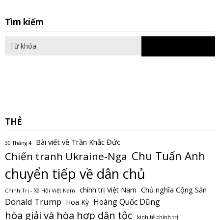
S
Tìm kiếm
fo
THẺ
Bài viết về Trần Khắc Đức
30 Tháng 4
Chu Tuấn Anh
Chiến tranh Ukraine-Nga
chuyển tiếp về dân chủ
Chủ nghĩa Cộng Sản
chính trị Việt Nam
Chính Trị - Xã Hội Việt Nam
Donald Trump
Hoàng Quốc Dũng
Hoa Kỳ
hòa giải và hòa hợp dân tộc
kinh tế chính trị