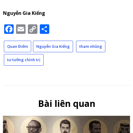
Nguyễn Gia Kiểng
Facebook
Email
Copy
Share
Link
Quan Điểm
Nguyễn Gia Kiểng
tham nhũng
tư tưởng chính trị
Bài liên quan