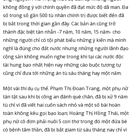
không đồng ý với chính quyền đã đạt mức độ dã man. Đa
số trong số gần 500 tù nhân chính trị được biết đến đã
bị bắt trong thời gian gần đây. Các bản án cũng trở
thành đặc biệt tàn nhẫn -7 năm, 10 năm, 15 năm- cho
những người chỉ có tội phát biểu những ý kiến mà mình
nghĩ là đúng cho đất nước nhưng những người lãnh đạo
cộng sản không muốn nghe trong khi tại các nước độc
tài hung bạo nhất hiện nay những cáo buộc tương tự
cũng chỉ đưa tới những án tù sáu tháng hay một năm.
Một vài thí dụ cụ thể. Phạm Thị Đoan Trang, một phụ nữ
tàn tật sau khi bị công an đánh què chân, đã bị xử 9 năm
tù chỉ vì đã viết hai cuốn sách nhỏ và một số bài hoàn
toàn không kêu gọi bạo loạn; Hoàng Thị Hồng Thái, một
phụ nữ cô đơn phải nuôi 5 con thơ trong đó một đứa bé
có bệnh tâm thần, đã bị bắt giam từ sáu tháng nay chỉ vì