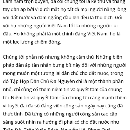
Lâm nắm trọn quyền, đã coi chúng tôi là kẻ thù và thẳng
tay đàn áp bởi vì dưới mắt họ tất cả mọi người nặng lòng
với đất nước và dám ngẩng đầu lên đều là thù địch. Đối
với họ những người Việt Nam tốt là những người cúi
đầu. Họ không phải là một chính đảng Việt Nam, họ là
một lực lượng chiếm đóng.
Chúng tôi phẫn nộ nhưng không căm thù. Những biện
pháp đàn áp tàn nhẫn bưng bít này đối với những người
mong muốn một tương lai dân chủ cho đất nước, trong
đó Tập Hợp Dân Chủ Đa Nguyên chỉ là một thành phần
nhỏ, chỉ củng cố thêm niềm tin và quyết tâm của chúng
tôi. Niềm tin và quyết tâm của chúng tôi càng mạnh thêm
vì tuyệt đại đa số đảng viên cộng sản ngày nay cũng đã
thức tỉnh. Đã từng có những người cộng sản cao cấp
sáng suốt nhìn ra hướng đi phải có cho đất nước như
Trần Độ, Trần Xuân Bách, Nguyễn Hộ, Phạm Quế