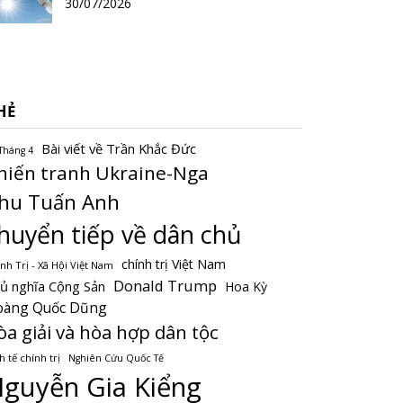
30/07/2026
HẺ
Bài viết về Trần Khắc Đức
Tháng 4
hiến tranh Ukraine-Nga
hu Tuấn Anh
huyển tiếp về dân chủ
chính trị Việt Nam
nh Trị - Xã Hội Việt Nam
Donald Trump
ủ nghĩa Cộng Sản
Hoa Kỳ
oàng Quốc Dũng
òa giải và hòa hợp dân tộc
h tế chính trị
Nghiên Cứu Quốc Tế
guyễn Gia Kiểng