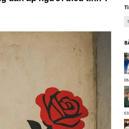
T
B
06
03