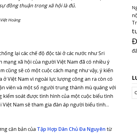
sự đồng thuận trong xã hội là đủ.
Ng
nộ
Việt Hoàng
T
t
Đ
đấ
hống lại các chế độ độc tài ở các nước như Sri
n mạng xã hội của người Việt Nam đã có nhiều ý
am cũng sẽ có một cuộc cách mạng như vậy, ý kiến
L
a ở Việt Nam vì ngoài lực lượng công an ra còn có
uận viên và một số người trung thành mù quáng với
Lư
 kiểm soát được tình hình của một cuộc biểu tình
tr
ội Việt Nam sẽ tham gia đàn áp người biểu tình…
ường căn bản của
Tập Hợp Dân Chủ Đa Nguyên
từ