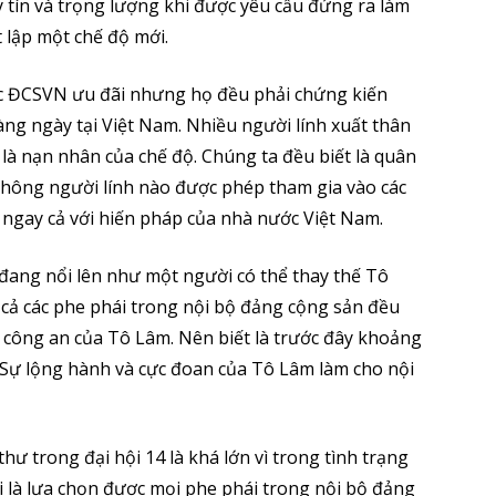
y tín và trọng lượng khi được yêu cầu đứng ra làm
 lập một chế độ mới.
c ĐCSVN ưu đãi nhưng họ đều phải chứng kiến
ng ngày tại Việt Nam. Nhiều người lính xuất thân
là nạn nhân của chế độ. Chúng ta đều biết là quân
Không người lính nào được phép tham gia vào các
m ngay cả với hiến pháp của nhà nước Việt Nam.
ang nổi lên như một người có thể thay thế Tô
t cả các phe phái trong nội bộ đảng cộng sản đều
 công an của Tô Lâm. Nên biết là trước đây khoảng
 Sự lộng hành và cực đoan của Tô Lâm làm cho nội
ư trong đại hội 14 là khá lớn vì trong tình trạng
ội là lựa chọn được mọi phe phái trong nội bộ đảng