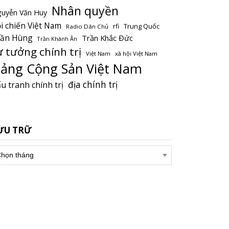
Nhân quyền
uyễn Văn Huy
i chiến Việt Nam
Trung Quốc
rfi
Radio Dân Chủ
rần Hùng
Trần Khắc Đức
Trần Khánh Ân
ư tưởng chính trị
Việt Nam
xã hội Việt Nam
ảng Cộng Sản Việt Nam
địa chính trị
u tranh chính trị
ƯU TRỮ
u
ữ