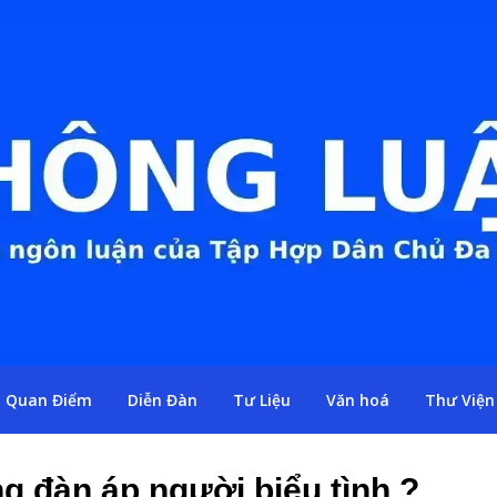
Quan Điểm
Diễn Đàn
Tư Liệu
Văn hoá
Thư Viện
g đàn áp người biểu tình ?