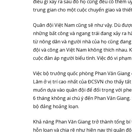
điều gì xảy ra sau đó họ cũng đều có thêm u
trung gian cho một cuộc chuyển giao và thiết
Quân đội Việt Nam cũng sẽ như vậy. Dù đượ
những bất công và ngang trái đang xảy ra hà
từ nông dân và người nhà của họ cũng đang 
đội và công an Việt Nam không thích nhau. 
cuộc đàn áp người biểu tình. Việc đó vi phạ
Việc bộ trưởng quốc phòng Phan Văn Giang đ
Lâm ở vị trí cao nhất của ĐCSVN cho thấy tấ
muốn dựa vào quân đội để đối trọng với phe
6 tháng không ai chú ý đến Phan Văn Giang.
bộ đảng hoảng loạn.
Khả năng Phan Văn Giang trở thành tổng bí th
hỗn loạn và chia rẽ như hiện nay thì quân đ