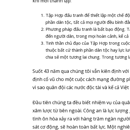
khi mới thành lập:
Tập Hợp đấu tranh để thiết lập một chế độ
phần dân tộc, tất cả mọi người đều bình đ
Phương pháp đấu tranh là bất bạo động. Tậ
đến người dân, trong mọi hoàn cảnh, kể cả 
Tinh thần chủ đạo của Tập Hợp trong cuộc 
thuộc bất cứ thành phần dân tộc hay lực l
chia sẻ một tương lai chung. Trong tương l
Suốt 43 năm qua chúng tôi vẫn kiên định với 
định cổ vũ cho một cuộc cách mạng đường phố 
vì sao quân đội các nước độc tài và kể cả Vi
Đầu tiên chúng ta đều biết nhiệm vụ của quâ
xâm lược từ bên ngoài. Công an là lực lượng g
tình ôn hòa xảy ra với hàng trăm ngàn người 
sát cơ động, sẽ hoàn toàn bất lực. Một nghiê