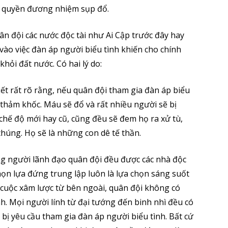
nh quyền đương nhiệm sụp đổ.
uân đội các nước độc tài như Ai Cập trước đây hay
ào việc đàn áp người biểu tình khiến cho chính
khỏi đất nước. Có hai lý do:
t rất rõ rằng, nếu quân đội tham gia đàn áp biểu
 thảm khốc. Máu sẽ đổ và rất nhiều người sẽ bị
cứ chế độ mới hay cũ, cũng đều sẽ đem họ ra xử tù,
chúng. Họ sẽ là những con dê tế thần.
ững người lãnh đạo quân đội đều được các nhà độc
ọn lựa đứng trung lập luôn là lựa chọn sáng suốt
 cuộc xâm lược từ bên ngoài, quân đội không có
h. Mọi người lính từ đại tướng đến binh nhì đều có
bị yêu cầu tham gia đàn áp người biểu tình. Bất cứ