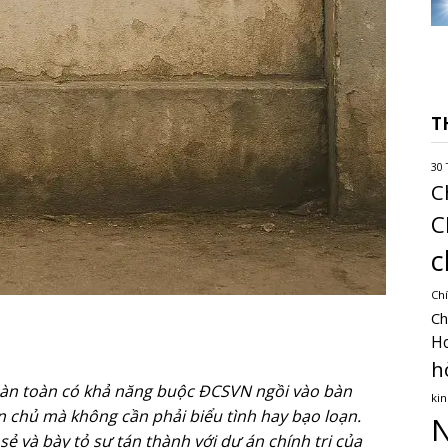
T
30 
C
C
c
Chí
Ch
H
h
hoàn toàn có khả năng buộc ĐCSVN ngồi vào bàn
kin
 chủ mà không cần phải biểu tình hay bạo loạn.
N
ẻ và bày tỏ sự tán thành với dự án chính trị của