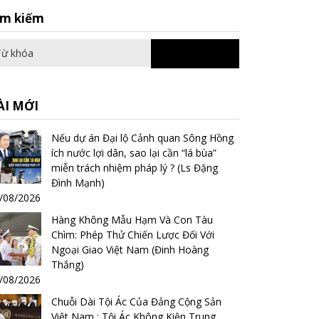
Search
ìm kiếm
for:
ÀI MỚI
Nếu dự án Đại lộ Cảnh quan Sông Hồng
ích nước lợi dân, sao lại cần “lá bùa”
miễn trách nhiệm pháp lý ? (Ls Đặng
Đình Mạnh)
/08/2026
Hàng Không Mẫu Hạm Và Con Tàu
Chìm: Phép Thử Chiến Lược Đối Với
Ngoại Giao Việt Nam (Đinh Hoàng
Thắng)
/08/2026
Chuỗi Dài Tội Ác Của Đảng Cộng Sản
Việt Nam : Tội Ác Không Kiện Trung