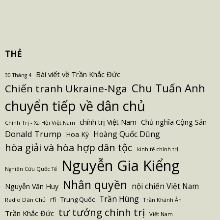
THẺ
Bài viết về Trần Khắc Đức
30 Tháng 4
Chu Tuấn Anh
Chiến tranh Ukraine-Nga
chuyển tiếp về dân chủ
Chủ nghĩa Cộng Sản
chính trị Việt Nam
Chính Trị - Xã Hội Việt Nam
Donald Trump
Hoàng Quốc Dũng
Hoa Kỳ
hòa giải và hòa hợp dân tộc
kinh tế chính trị
Nguyễn Gia Kiểng
Nghiên Cứu Quốc Tế
Nhân quyền
nội chiến Việt Nam
Nguyễn Văn Huy
Trần Hùng
Trung Quốc
rfi
Radio Dân Chủ
Trần Khánh Ân
tư tưởng chính trị
Trần Khắc Đức
Việt Nam