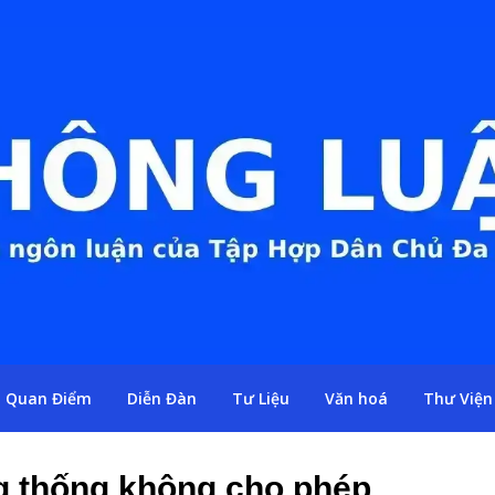
Quan Điểm
Diễn Đàn
Tư Liệu
Văn hoá
Thư Viện
̉ng thống không cho phép