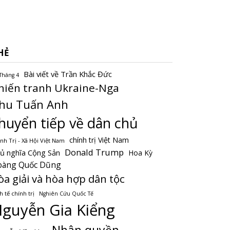
HẺ
Bài viết về Trần Khắc Đức
Tháng 4
hiến tranh Ukraine-Nga
hu Tuấn Anh
huyển tiếp về dân chủ
chính trị Việt Nam
nh Trị - Xã Hội Việt Nam
Donald Trump
ủ nghĩa Cộng Sản
Hoa Kỳ
oàng Quốc Dũng
òa giải và hòa hợp dân tộc
h tế chính trị
Nghiên Cứu Quốc Tế
guyễn Gia Kiểng
Nhân quyền