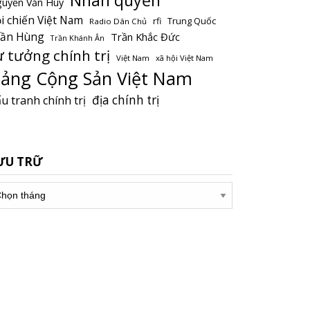
uyễn Văn Huy
i chiến Việt Nam
Trung Quốc
rfi
Radio Dân Chủ
rần Hùng
Trần Khắc Đức
Trần Khánh Ân
ư tưởng chính trị
Việt Nam
xã hội Việt Nam
ảng Cộng Sản Việt Nam
địa chính trị
u tranh chính trị
ƯU TRỮ
u
ữ