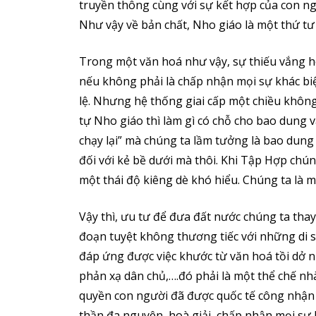
truyền thông cùng với sự kết hợp của con ngư
Như vậy về bản chất, Nho giáo là một thứ tư
Trong một văn hoá như vậy, sự thiếu vắng hoà
nếu không phải là chấp nhận mọi sự khác biệ
lệ. Nhưng hệ thống giai cấp một chiều không
tự Nho giáo thì làm gì có chỗ cho bao dung 
chạy lại” mà chúng ta lầm tưởng là bao dung 
đối với kẻ bề dưới mà thôi. Khi Tập Hợp chúng
một thái độ kiêng dè khó hiểu. Chúng ta là 
Vậy thì, ưu tư để đưa đất nước chúng ta thay đ
đoạn tuyệt không thương tiếc với những di s
đáp ứng được việc khước từ văn hoá tồi dở n
phản xạ dân chủ,….đó phải là một thể chế n
quyền con người đã được quốc tế công nhận v
thần đa nguyên, hoà giải, chấp nhận mọi sự k