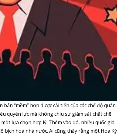
n bản “mềm” hơn được cải tiến của các chế độ quân
iều quyền lực mà không chịu sự giám sát chặt chẽ
 một lựa chọn hợp lý. Thêm vào đó, nhiều quốc gia
 lố bịch hoá nhà nước. Ai cũng thấy rằng một Hoa Kỳ