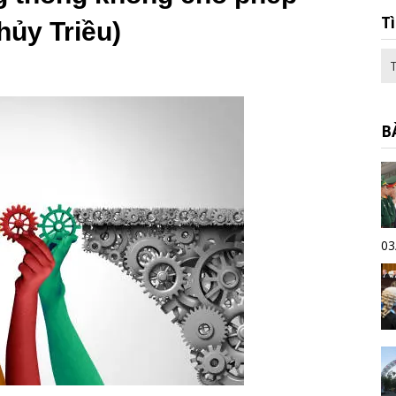
T
hủy Triều)
B
03