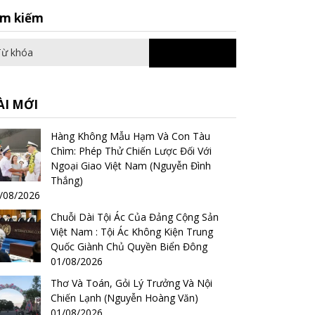
Search
ìm kiếm
for:
ÀI MỚI
Hàng Không Mẫu Hạm Và Con Tàu
Chìm: Phép Thử Chiến Lược Đối Với
Ngoại Giao Việt Nam (Nguyễn Đình
Thắng)
/08/2026
Chuỗi Dài Tội Ác Của Đảng Cộng Sản
Việt Nam : Tội Ác Không Kiện Trung
Quốc Giành Chủ Quyền Biển Đông
01/08/2026
Thơ Và Toán, Gỏi Lý Trưởng Và Nội
Chiến Lạnh (Nguyễn Hoàng Văn)
01/08/2026