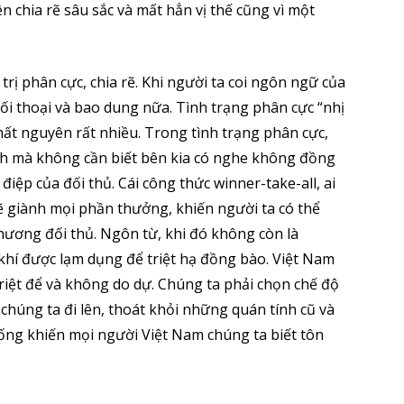
n chia rẽ sâu sắc và mất hẳn vị thế cũng vì một
rị phân cực, chia rẽ. Khi người ta coi ngôn ngữ của
 đối thoại và bao dung nữa. Tình trạng phân cực “nhị
ất nguyên rất nhiều. Trong tình trạng phân cực,
nh mà không cần biết bên kia có nghe không đồng
iệp của đối thủ. Cái công thức winner-take-all, ai
ẽ giành mọi phần thưởng, khiến người ta có thể
ương đối thủ. Ngôn từ, khi đó không còn là
 khí được lạm dụng để triệt hạ đồng bào. Việt Nam
triệt để và không do dự. Chúng ta phải chọn chế độ
 chúng ta đi lên, thoát khỏi những quán tính cũ và
thống khiến mọi người Việt Nam chúng ta biết tôn