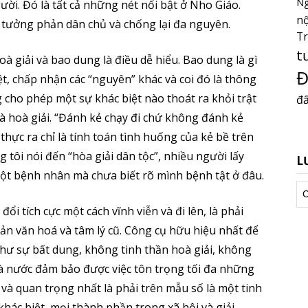
Ng
ời. Đó là tất cả những nét nổi bật ở Nho Giáo.
nộ
 tưởng phản dân chủ và chống lại đa nguyên.
T
t
 giải và bao dung là điều dễ hiểu. Bao dung là gì
Đ
t, chấp nhận các “nguyên” khác và coi đó là thông
 cho phép một sự khác biệt nào thoát ra khỏi trật
đấ
và hoà giải. “Đánh kẻ chạy đi chứ không đánh kẻ
thực ra chỉ là tính toán tình huống của kẻ bề trên
 tôi nói đến “hòa giải dân tộc”, nhiều người lấy
L
một bệnh nhân mà chưa biết rõ mình bệnh tật ở đâu.
Lư
tr
ổi tích cực một cách vĩnh viễn và đi lên, là phải
ản văn hoá và tâm lý cũ. Công cụ hữu hiệu nhất để
hư sự bất dung, không tinh thần hoà giải, không
hà nước đảm bảo được việc tôn trọng tối đa những
à quan trọng nhất là phải trên mẫu số là một tinh
hác biệt, mọi thành phần trong xã hội và giải