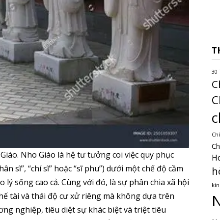
T
30 
C
C
c
Chí
Ch
iáo. Nho Giáo là hệ tư tưởng coi việc quy phục
H
n sĩ”, “chí sĩ” hoặc “sĩ phu”) dưới một chế độ cầm
h
lý sống cao cả. Cùng với đó, là sự phân chia xã hội
kin
chế tài và thái độ cư xử riêng mà không dựa trên
N
 nghiệp, tiêu diệt sự khác biệt và triệt tiêu