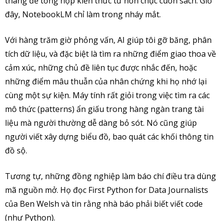
tháng để tổng hợp kiến thức từ hơn chục cuốn sách. Giờ
đây, NotebookLM chỉ làm trong nháy mắt.
Với hàng trăm giờ phỏng vấn, AI giúp tôi gỡ băng, phân
tích dữ liệu, và đặc biệt là tìm ra những điểm giao thoa về
cảm xúc, những chủ đề liên tục được nhắc đến, hoặc
những điểm mâu thuẫn của nhân chứng khi họ nhớ lại
cùng một sự kiện. Máy tính rất giỏi trong việc tìm ra các
mô thức (patterns) ẩn giấu trong hàng ngàn trang tài
liệu mà người thường dễ dàng bỏ sót. Nó cũng giúp
người viết xây dựng biểu đồ, bao quát các khối thông tin
đồ sộ.
Tương tự, những đồng nghiệp làm báo chí điều tra dùng
mã nguồn mở. Họ đọc First Python for Data Journalists
của Ben Welsh và tin rằng nhà báo phải biết viết code
(như Python).