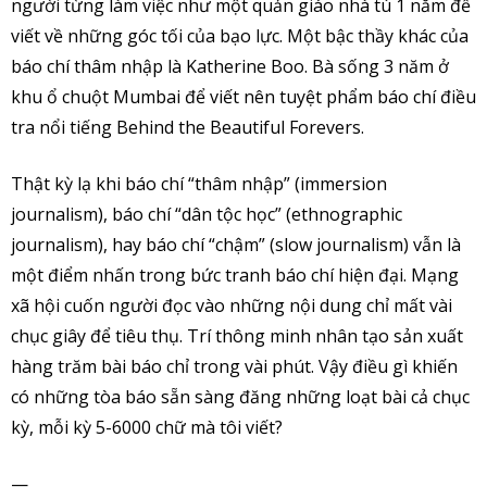
người từng làm việc như một quản giáo nhà tù 1 năm để
viết về những góc tối của bạo lực. Một bậc thầy khác của
báo chí thâm nhập là Katherine Boo. Bà sống 3 năm ở
khu ổ chuột Mumbai để viết nên tuyệt phẩm báo chí điều
tra nổi tiếng Behind the Beautiful Forevers.
Thật kỳ lạ khi báo chí “thâm nhập” (immersion
journalism), báo chí “dân tộc học” (ethnographic
journalism), hay báo chí “chậm” (slow journalism) vẫn là
một điểm nhấn trong bức tranh báo chí hiện đại. Mạng
xã hội cuốn người đọc vào những nội dung chỉ mất vài
chục giây để tiêu thụ. Trí thông minh nhân tạo sản xuất
hàng trăm bài báo chỉ trong vài phút. Vậy điều gì khiến
có những tòa báo sẵn sàng đăng những loạt bài cả chục
kỳ, mỗi kỳ 5-6000 chữ mà tôi viết?
—