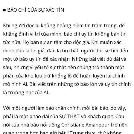
■ BÁO CHÍ CỦA SỰ XÁC TÍN
Khi người đọc bị khủng hoảng niềm tin trầm trọng, để
khẳng định vị trí của mình, báo chí uy tín không bán tin
tức nữa. Họ bán sự an tâm cho độc giả. Khi muốn xác
minh đâu là tin giả, đâu là tin thật, người đọc sẽ tìm đến
một tờ báo uy tín để xác nhận. Những bài viết dù dài và
sâu, nhưng vì yếu tố sự thật nên chúng trở thành một
phần của kho lưu trữ khổng lồ để huấn luyện lại chính
mô hình AI. Bài viết trên những tờ báo lớn và uy tín chính
là trường học của AI.
Với một người làm báo chân chính, mỗi bài báo, do vậy,
phải là một pháo đài của SỰ THẬT và khách quan. Câu
nói của nhà báo nổi tiếng Christiane Amanpour trở nên
quan trọng hơn bao giờ hết: “Trung thực, chứ không