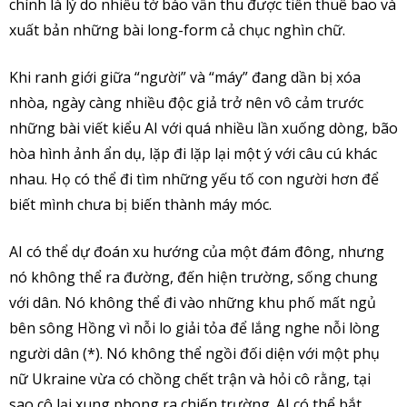
chính là lý do nhiều tờ báo vẫn thu được tiền thuê bao và
xuất bản những bài long-form cả chục nghìn chữ.
Khi ranh giới giữa “người” và “máy” đang dần bị xóa
nhòa, ngày càng nhiều độc giả trở nên vô cảm trước
những bài viết kiểu AI với quá nhiều lần xuống dòng, bão
hòa hình ảnh ẩn dụ, lặp đi lặp lại một ý với câu cú khác
nhau. Họ có thể đi tìm những yếu tố con người hơn để
biết mình chưa bị biến thành máy móc.
AI có thể dự đoán xu hướng của một đám đông, nhưng
nó không thể ra đường, đến hiện trường, sống chung
với dân. Nó không thể đi vào những khu phố mất ngủ
bên sông Hồng vì nỗi lo giải tỏa để lắng nghe nỗi lòng
người dân (*). Nó không thể ngồi đối diện với một phụ
nữ Ukraine vừa có chồng chết trận và hỏi cô rằng, tại
sao cô lại xung phong ra chiến trường. AI có thể bắt