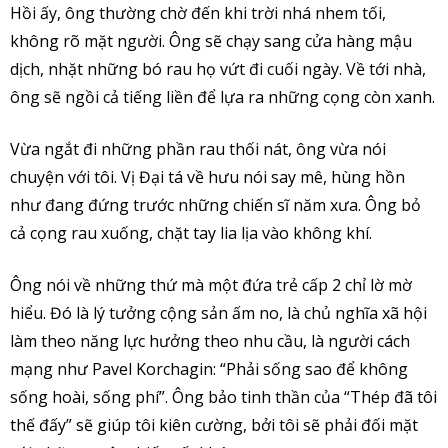
Hồi ấy, ông thường chờ đến khi trời nhá nhem tối,
không rõ mặt người. Ông sẽ chạy sang cửa hàng mậu
dịch, nhặt những bó rau họ vứt đi cuối ngày. Về tới nhà,
ông sẽ ngồi cả tiếng liền để lựa ra những cọng còn xanh.
Vừa ngắt đi những phần rau thối nát, ông vừa nói
chuyện với tôi. Vị Đại tá về hưu nói say mê, hùng hồn
như đang đứng trước những chiến sĩ năm xưa. Ông bỏ
cả cọng rau xuống, chặt tay lia lịa vào không khí.
Ông nói về những thứ mà một đứa trẻ cấp 2 chỉ lờ mờ
hiểu. Đó là lý tưởng cộng sản ấm no, là chủ nghĩa xã hội
làm theo năng lực hưởng theo nhu cầu, là người cách
mạng như Pavel Korchagin: “Phải sống sao để không
sống hoài, sống phí”. Ông bảo tinh thần của “Thép đã tôi
thế đấy” sẽ giúp tôi kiên cường, bởi tôi sẽ phải đối mặt