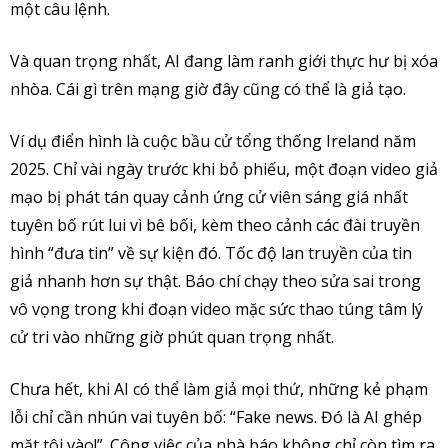
một câu lệnh.
Và quan trọng nhất, AI đang làm ranh giới thực hư bị xóa
nhòa. Cái gì trên mạng giờ đây cũng có thể là giả tạo.
Ví dụ điển hình là cuộc bầu cử tổng thống Ireland năm
2025. Chỉ vài ngày trước khi bỏ phiếu, một đoạn video giả
mạo bị phát tán quay cảnh ứng cử viên sáng giá nhất
tuyên bố rút lui vì bê bối, kèm theo cảnh các đài truyền
hình “đưa tin” về sự kiện đó. Tốc độ lan truyền của tin
giả nhanh hơn sự thật. Báo chí chạy theo sửa sai trong
vô vọng trong khi đoạn video mặc sức thao túng tâm lý
cử tri vào những giờ phút quan trọng nhất.
Chưa hết, khi AI có thể làm giả mọi thứ, những kẻ phạm
lỗi chỉ cần nhún vai tuyên bố: “Fake news. Đó là AI ghép
mặt tôi vào!”. Công việc của nhà báo không chỉ còn tìm ra