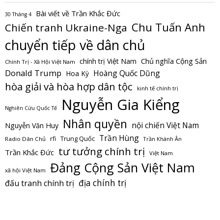
Bài viết về Trần Khắc Đức
30 Tháng 4
Chu Tuấn Anh
Chiến tranh Ukraine-Nga
chuyển tiếp về dân chủ
Chủ nghĩa Cộng Sản
chính trị Việt Nam
Chính Trị - Xã Hội Việt Nam
Donald Trump
Hoàng Quốc Dũng
Hoa Kỳ
hòa giải và hòa hợp dân tộc
kinh tế chính trị
Nguyễn Gia Kiểng
Nghiên Cứu Quốc Tế
Nhân quyền
nội chiến Việt Nam
Nguyễn Văn Huy
Trần Hùng
Trung Quốc
rfi
Radio Dân Chủ
Trần Khánh Ân
tư tưởng chính trị
Trần Khắc Đức
Việt Nam
Đảng Cộng Sản Việt Nam
xã hội Việt Nam
địa chính trị
đấu tranh chính trị