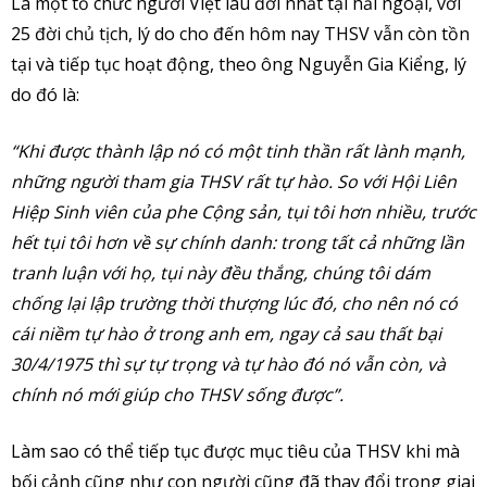
Là một tổ chức người Việt lâu đời nhất tại hải ngoại, với
25 đời chủ tịch, lý do cho đến hôm nay THSV vẫn còn tồn
tại và tiếp tục hoạt động, theo ông Nguyễn Gia Kiểng, lý
do đó là:
“Khi được thành lập nó có một tinh thần rất lành mạnh,
những người tham gia THSV rất tự hào. So với Hội Liên
Hiệp Sinh viên của phe Cộng sản, tụi tôi hơn nhiều, trước
hết tụi tôi hơn về sự chính danh: trong tất cả những lần
tranh luận với họ, tụi này đều thắng, chúng tôi dám
chống lại lập trường thời thượng lúc đó, cho nên nó có
cái niềm tự hào ở trong anh em, ngay cả sau thất bại
30/4/1975 thì sự tự trọng và tự hào đó nó vẫn còn, và
chính nó mới giúp cho THSV sống được”.
Làm sao có thể tiếp tục được mục tiêu của THSV khi mà
bối cảnh cũng như con người cũng đã thay đổi trong giai