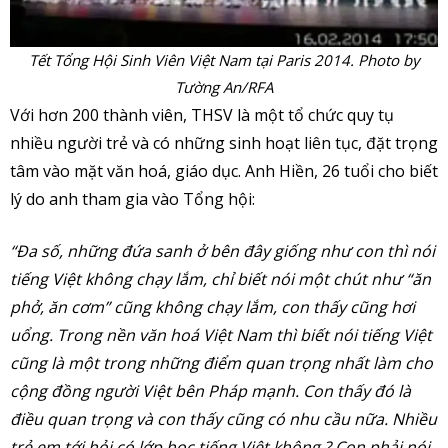
Tết Tổng Hội Sinh Viên Việt Nam tại Paris 2014. Photo by
Tường An/RFA
Với hơn 200 thành viên, THSV là một tổ chức quy tụ
nhiều người trẻ và có những sinh hoạt liên tục, đặt trọng
tâm vào mặt văn hoá, giáo dục. Anh Hiền, 26 tuổi cho biết
lý do anh tham gia vào Tổng hội:
“Đa số, những đứa sanh ở bên đây giống như con thì nói
tiếng Việt không chạy lắm, chỉ biết nói một chút như “ăn
phở, ăn cơm” cũng không chạy lắm, con thấy cũng hơi
uổng. Trong nền văn hoá Việt Nam thì biết nói tiếng Việt
cũng là một trong những điểm quan trọng nhất làm cho
cộng đồng người Việt bên Pháp mạnh. Con thấy đó là
điều quan trọng và con thấy cũng có nhu cầu nữa. Nhiều
trẻ em tới hỏi có lớp học tiếng Việt không ? Con phải nói