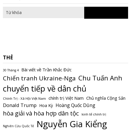
fo
THẺ
Bài viết về Trần Khắc Đức
30 Tháng 4
Chu Tuấn Anh
Chiến tranh Ukraine-Nga
chuyển tiếp về dân chủ
Chủ nghĩa Cộng Sản
chính trị Việt Nam
Chính Trị - Xã Hội Việt Nam
Donald Trump
Hoàng Quốc Dũng
Hoa Kỳ
hòa giải và hòa hợp dân tộc
kinh tế chính trị
Nguyễn Gia Kiểng
Nghiên Cứu Quốc Tế