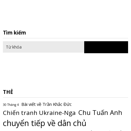
S
Tìm kiếm
fo
THẺ
Bài viết về Trần Khắc Đức
30 Tháng 4
Chu Tuấn Anh
Chiến tranh Ukraine-Nga
chuyển tiếp về dân chủ