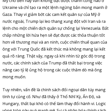
Mỹ cho đến nay vẫn không đạt được thành công nào ở
Ukraine và chỉ tạo ra một lệnh ngừng bắn mong manh ở
Gaza. Thay vì giảm bớt các cam kết quân sự của Mỹ ở
nước ngoài, Trump lại leo thang xung đột với Iran và ra
lệnh cho một chiến dịch quân sự chống lại Venezuela. Bất
chấp những lời hứa hẹn sẽ đạt được các thỏa thuận tốt
hơn về thương mại và an ninh, cuộc chiến thuế quan của
ông với Trung Quốc đã kết thúc mà không mang lại kết
quả rõ ràng. Thật vậy, ngay cả khi nhìn từ góc độ trong
nước, các chính sách của Trump đã thất bại trong việc
nâng cao tỷ lệ ủng hộ trong các cuộc thăm dò mà ông
mong muốn.
Tuy nhiên, vấn đề là chính sách đối ngoại dân túy mang
tính tự củng cố. Như đã thấy ở Thổ Nhĩ Kỳ, Ấn Độ, và
Hungary, thất bại khó có thể làm thay đổi hành vi. Logic
vòng tròn này quá mạnh mẽ. Sự cá nhân hóa chính sách