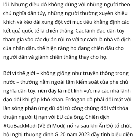
lỗi. Nhưng điều đó không đúng với những người theo
chủ nghĩa dân túy, những người thường xuyên khiêu
khích và kéo dài xung đột với mục tiêu khẳng định các
kết quả quốc tế là chiến thắng. Các lãnh đạo dân túy
tham gia vào các dự án rủi ro với tư cách là nhà vô địch
của nhân dân, thể hiện rằng họ đang chiến đấu cho
người dân và giành chiến thắng thay cho họ.
Bởi vì thế giới – không giống như truyền thông trong
nước – thường nằm ngoài tầm kiểm soát của phe chủ
nghĩa dân túy, nên đây là một lĩnh vực mà các nhà lãnh
đạo đôi khi gặp khó khăn. Erdogan đã phải đối mặt với
làn sóng phản ứng dữ dội từ công chúng đối với thỏa
thuận người tị nạn với EU của ông. Chiến dịch
#GoBackModi (Về đi Modi) nổ ra sau khi Ấn Độ tổ chức
hội nghị thượng đỉnh G-20 năm 2023 đầy tính biểu diễn