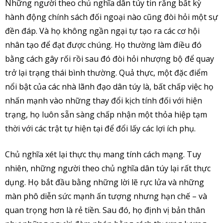
Những người theo chủ nghĩa dân túy tin rằng bất kỳ
hành động chính sách đối ngoại nào cũng đòi hỏi một sự
đền đáp. Và họ không ngần ngại tự tạo ra các cơ hội
nhân tạo để đạt được chúng. Họ thường làm điều đó
bằng cách gây rối rồi sau đó đòi hỏi nhượng bộ để quay
trở lại trạng thái bình thường. Quả thực, một đặc điểm
nổi bật của các nhà lãnh đạo dân túy là, bất chấp việc họ
nhấn mạnh vào những thay đổi kịch tính đối với hiện
trạng, họ luôn sẵn sàng chấp nhận một thỏa hiệp tạm
thời với các trật tự hiện tại để đổi lấy các lợi ích phụ.
Chủ nghĩa xét lại thực thụ mang tính cách mạng. Tuy
nhiên, những người theo chủ nghĩa dân túy lại rất thực
dụng. Họ bắt đầu bằng những lời lẽ rực lửa và những
màn phô diễn sức mạnh ấn tượng nhưng hạn chế – và
quan trọng hơn là rẻ tiền. Sau đó, họ định vị bản thân