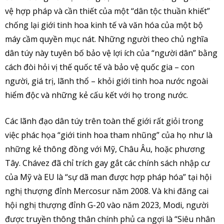
vệ hợp pháp và cần thiết của một “dân tộc thuần khiết”
chống lại giới tinh hoa kinh tế và văn hóa của một bộ
máy cầm quyền mục nát. Những người theo chủ nghĩa
dân túy này tuyên bố bảo vệ lợi ích của “người dân” bằng
cách đòi hỏi vị thế quốc tế và bảo vệ quốc gia – con
người, giá trị, lãnh thổ – khỏi giới tinh hoa nước ngoài
hiểm độc và những kẻ cấu kết với họ trong nước.
Các lãnh đạo dân túy trên toàn thế giới rất giỏi trong
việc phác họa “giới tinh hoa tham nhũng” của họ như là
những kẻ thông đồng với Mỹ, Châu Âu, hoặc phương
Tây. Chávez đã chỉ trích gay gắt các chính sách nhập cư
của Mỹ và EU là “sự dã man được hợp pháp hóa” tại hội
nghị thượng đỉnh Mercosur năm 2008. Và khi đăng cai
hội nghị thượng đỉnh G-20 vào năm 2023, Modi, người
được truyền thông thân chính phủ ca ngợi là “Siêu nhân