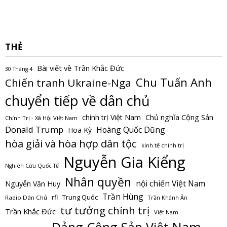
THẺ
Bài viết về Trần Khắc Đức
30 Tháng 4
Chu Tuấn Anh
Chiến tranh Ukraine-Nga
chuyển tiếp về dân chủ
Chủ nghĩa Cộng Sản
chính trị Việt Nam
Chính Trị - Xã Hội Việt Nam
Donald Trump
Hoàng Quốc Dũng
Hoa Kỳ
hòa giải và hòa hợp dân tộc
kinh tế chính trị
Nguyễn Gia Kiểng
Nghiên Cứu Quốc Tế
Nhân quyền
nội chiến Việt Nam
Nguyễn Văn Huy
Trần Hùng
Trung Quốc
rfi
Radio Dân Chủ
Trần Khánh Ân
tư tưởng chính trị
Trần Khắc Đức
Việt Nam