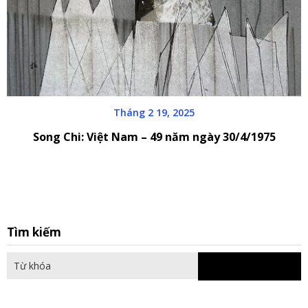
Tháng 2 19, 2025
Song Chi: Việt Nam – 49 năm ngày 30/4/1975
S
Tìm kiếm
fo