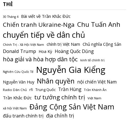
THẺ
Bài viết về Trần Khắc Đức
30 Tháng 4
Chu Tuấn Anh
Chiến tranh Ukraine-Nga
chuyển tiếp về dân chủ
Chủ nghĩa Cộng Sản
chính trị Việt Nam
Chính Trị - Xã Hội Việt Nam
Donald Trump
Hoàng Quốc Dũng
Hoa Kỳ
hòa giải và hòa hợp dân tộc
kinh tế chính trị
Nguyễn Gia Kiểng
Nghiên Cứu Quốc Tế
Nhân quyền
nội chiến Việt Nam
Nguyễn Văn Huy
Trần Hùng
Trung Quốc
rfi
Radio Dân Chủ
Trần Khánh Ân
tư tưởng chính trị
Trần Khắc Đức
Việt Nam
Đảng Cộng Sản Việt Nam
xã hội Việt Nam
địa chính trị
đấu tranh chính trị