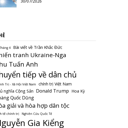
30/07/2026
HẺ
Bài viết về Trần Khắc Đức
Tháng 4
hiến tranh Ukraine-Nga
hu Tuấn Anh
huyển tiếp về dân chủ
chính trị Việt Nam
nh Trị - Xã Hội Việt Nam
Donald Trump
ủ nghĩa Cộng Sản
Hoa Kỳ
oàng Quốc Dũng
òa giải và hòa hợp dân tộc
h tế chính trị
Nghiên Cứu Quốc Tế
guyễn Gia Kiểng