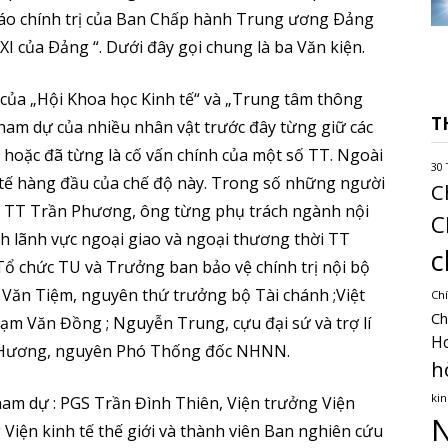
o cáo chính trị của Ban Chấp hành Trung ương Ðảng
 XI của Ðảng “. Dưới đây gọi chung là ba Văn kiện.
 của „Hội Khoa học Kinh tế“ và „Trung tâm thông
T
 tham dự của nhiều nhân vật trước đây từng giữ các
 hoặc đã từng là cố vấn chính của một số TT. Ngoài
30 
h tế hàng đầu của chế độ này. Trong số những người
C
ó TT Trần Phương, ông từng phụ trách ngành nội
C
h lãnh vực ngoại giao và ngoại thương thời TT
c
ổ chức TU và Trưởng ban bảo vệ chính trị nội bộ
Văn Tiệm, nguyên thứ trưởng bộ Tài chánh ;Việt
Chí
Ch
ạm Văn Đồng ; Nguyễn Trung, cựu đại sứ và trợ lí
H
u Hương, nguyên Phó Thống đốc NHNN.
h
kin
ham dự : PGS Trần Đình Thiên, Viện trưởng Viện
N
 Viện kinh tế thế giới và thành viên Ban nghiên cứu