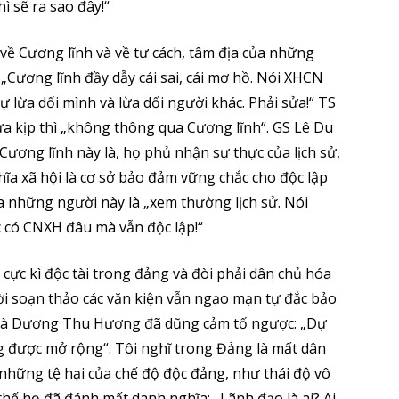
ì sẽ ra sao đây!“
ề Cương lĩnh và về tư cách, tâm địa của những
 „Cương lĩnh đầy dẫy cái sai, cái mơ hồ. Nói XHCN
ự lừa dối mình và lừa dối người khác. Phải sửa!“ TS
ửa kịp thì „không thông qua Cương lĩnh“. GS Lê Du
Cương lĩnh này là, họ phủ nhận sự thực của lịch sử,
ĩa xã hội là cơ sở bảo đảm vững chắc cho độc lập
ủa những người này là „xem thường lịch sử. Nói
ớc có CNXH đâu mà vẫn độc lập!“
 cực kì độc tài trong đảng và đòi phải dân chủ hóa
i soạn thảo các văn kiện vẫn ngạo mạn tự đắc bảo
 bà Dương Thu Hương đã dũng cảm tố ngược: „Dự
g được mở rộng“. Tôi nghĩ trong Đảng là mất dân
những tệ hại của chế độ độc đảng, như thái độ vô
hế họ đã đánh mất danh nghĩa: „Lãnh đạo là ai? Ai