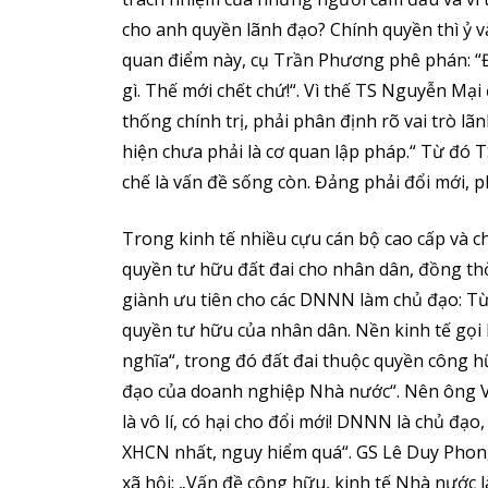
cho anh quyền lãnh đạo? Chính quyền thì ỷ v
quan điểm này, cụ Trần Phương phê phán: “Đ
gì. Thế mới chết chứ!“. Vì thế TS Nguyễn Mại 
thống chính trị, phải phân định rõ vai trò l
hiện chưa phải là cơ quan lập pháp.“ Từ đó 
chế là vấn đề sống còn. Đảng phải đổi mới, p
Trong kinh tế nhiều cựu cán bộ cao cấp và 
quyền tư hữu đất đai cho nhân dân, đồng thờ
giành ưu tiên cho các DNNN làm chủ đạo: Từ
quyền tư hữu của nhân dân. Nền kinh tế gọi 
nghĩa“, trong đó đất đai thuộc quyền công hữ
đạo của doanh nghiệp Nhà nước“. Nên ông V
là vô lí, có hại cho đổi mới! DNNN là chủ đạo
XHCN nhất, nguy hiểm quá“. GS Lê Duy Phong
xã hội: „Vấn đề công hữu, kinh tế Nhà nước 