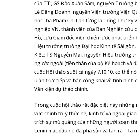
của TT ; GS Đào Xuân Sâm, nguyên Trưởng bộ
Lê Đăng Doanh, nguyên Viện trưởng Viện Qu
học ; bà Phạm Chi Lan từng là Tổng Thư ký
nghiệp VN, thành viên của Ban Nghiên cứu c
Hồ, cựu Giám đốc Viện chiến lược phát triển
Hiệu trưởng trường Đại học Kinh tế Sài gòn,
Kiệt.; TS Nguyễn Mại, nguyên Hiệu trưởng 
ngước ngoài (tiền thân của bộ Kế hoạch và đầ
cuộc Hội thảo suốt cả ngày 7.10.10, có thể n
luận trực tiếp và bán công khai về tình hìn
Văn kiện dự thảo chính.
Trong cuộc hội thảo rất đặc biệt này những n
vực: chính trị-ý thức hệ, kinh tế và ngoại gi
trích sự mù quáng của những người soạn thả
Lenin mặc dầu nó đã phá sản và tan rã: “Ta 