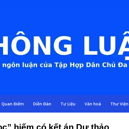
Quan Điểm
Diễn Đàn
Tư Liệu
Văn hoá
Thư Viện
c” hiếm có kết án Dự thảo