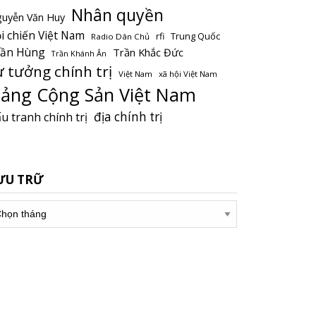
Nhân quyền
uyễn Văn Huy
i chiến Việt Nam
Trung Quốc
rfi
Radio Dân Chủ
rần Hùng
Trần Khắc Đức
Trần Khánh Ân
ư tưởng chính trị
Việt Nam
xã hội Việt Nam
ảng Cộng Sản Việt Nam
địa chính trị
u tranh chính trị
ƯU TRỮ
u
ữ