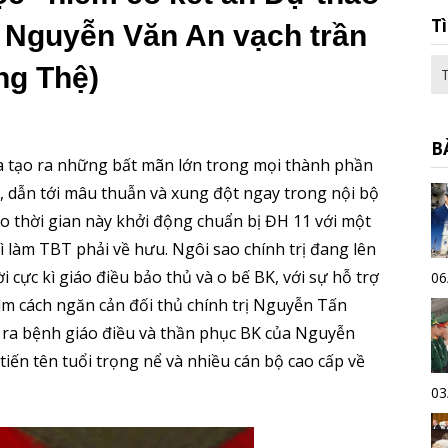
T
à Nguyễn Văn An vạch trần
ng Thệ)
B
a tạo ra những bất mãn lớn trong mọi thành phần
, dẫn tới mâu thuẫn và xung đột ngay trong nội bộ
ào thời gian này khởi động chuẩn bị ĐH 11 với một
 làm TBT phải về hưu. Ngôi sao chính trị đang lên
cực kì giáo điều bảo thủ và o bế BK, với sự hỗ trợ
06
m cách ngăn cản đối thủ chính trị Nguyễn Tấn
ra bệnh giáo điều và thần phục BK của Nguyễn
iến tên tuổi trọng nể và nhiều cán bộ cao cấp về
03