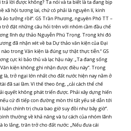
i trả lời được không? Ta nói và ta biết là ta đang bịp
ề xã hội tương lai, chứ có phải là nguyên lí, kinh
là ảo tưởng rồi!“. GS Trần Phương, nguyên Phó TT –
n trở đặt những câu hỏi trên với nhóm cầm đầu chế
a Cương lĩnh dự thảo Nguyễn Phú Trọng. Trong khi đó
g đã nhận xét về ba Dự thảo văn kiện của Đại
nào trong Văn kiện là đúng sự thật thực tiễn.“ GS
ng cực kì bảo thủ và lạc hậu này: „Ta đang sống
ng Văn kiện không ghi nhận được điều này“. Trong
là, trở ngại lớn nhất cho đất nước hiện nay nằm ở
tài đã sai lầm. Vì thế theo ông, „cải cách thể chế
iải quyết không phát triển được. Phải xây dựng hiến
ếu cứ đi tiếp con đường mòn thì tất yếu sẽ dẫn tới
í luận chính trị chưa bao giờ suy đồi như bây giờ“.
bình thường về khả năng và tư cách của nhóm lãnh
 bà lo lắng, trăn trở cho đất nước: „Nếu đưa cái