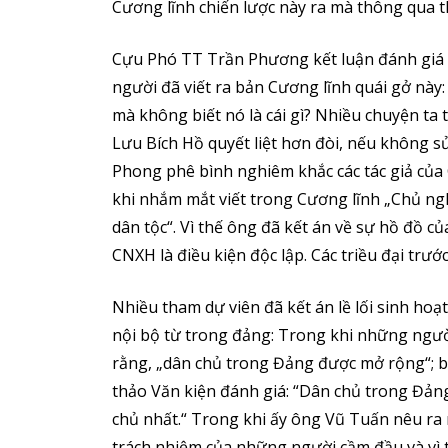
Cương lĩnh chiến lược này ra mà thông qua th
Cựu Phó TT Trần Phương kết luận đánh giá v
người đã viết ra bản Cương lĩnh quái gở này:
mà không biết nó là cái gì? Nhiều chuyện ta t
Lưu Bích Hồ quyết liệt hơn đòi, nếu không s
Phong phê bình nghiêm khắc các tác giả của 
khi nhắm mắt viết trong Cương lĩnh „Chủ ngh
dân tộc“. Vì thế ông đã kết án về sự hồ đồ c
CNXH là điều kiện độc lập. Các triều đại trư
Nhiều tham dự viên đã kết án lề lối sinh hoạt
nội bộ từ trong đảng: Trong khi những ngườ
rằng, „dân chủ trong Đảng được mở rộng“;
thảo Văn kiện đánh giá: “Dân chủ trong Đản
chủ nhất.“ Trong khi ấy ông Vũ Tuấn nêu ra 
trách nhiệm của những người cầm đầu và vì t