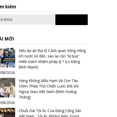
Search
ìm kiếm
for:
ÀI MỚI
Nếu dự án Đại lộ Cảnh quan Sông Hồng
ích nước lợi dân, sao lại cần “lá bùa”
miễn trách nhiệm pháp lý ? (Ls Đặng
Đình Mạnh)
/08/2026
Hàng Không Mẫu Hạm Và Con Tàu
Chìm: Phép Thử Chiến Lược Đối Với
Ngoại Giao Việt Nam (Đinh Hoàng
Thắng)
/08/2026
Chuỗi Dài Tội Ác Của Đảng Cộng Sản
Việt Nam : Tội Ác Không Kiện Trung