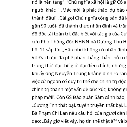
nó là nền tảng”, “Chủ nghĩa xã hội là gì? Có a
người khác !“ „Mác mới là phác thảo, dự báo v
thánh đâu!“ „Cái gọi Chủ nghĩa cộng sản đã 
gần 90 tuổi- đã thành thực nhận định và tră
độ độc tài toàn trị, đặc biệt với tác giả củ
cựu Phó Thống đốc NHNN bà Dương Thu Hươn
hội 11 sắp tới: „Hầu như không có nhận định 
Võ Đại Lược đã phê phán thẳng thắn chủ trươ
trong thời đại thế giới đại điều chỉnh, như
khi ấy ông Nguyễn Trung khẳng định rõ ràng 
việc cứ ngoan cố duy trì thể chế chính trị độc 
chính trị thành một vấn đề bức xúc, không g
pháp mới!“. Còn GS Đào Xuân Sâm cảnh báo, n
„Cương lĩnh thất bại, tuyên truyền thất bại. L
Bà Phạm Chi Lan nêu câu hỏi của người dân 
đạo: „Bây giờ viết vậy, họ tin thế thật à?“ và