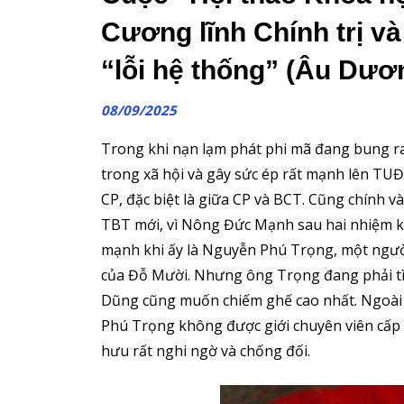
Cương lĩnh Chính trị v
“lỗi hệ thống” (Âu Dươ
08/09/2025
Trong khi nạn lạm phát phi mã đang bung r
trong xã hội và gây sức ép rất mạnh lên TUĐ
CP, đặc biệt là giữa CP và BCT. Cũng chính v
TBT mới, vì Nông Đức Mạnh sau hai nhiệm kì
mạnh khi ấy là Nguyễn Phú Trọng, một người 
của Đỗ Mười. Nhưng ông Trọng đang phải tì
Dũng cũng muốn chiếm ghế cao nhất. Ngoài 
Phú Trọng không được giới chuyên viên cấp t
hưu rất nghi ngờ và chống đối.