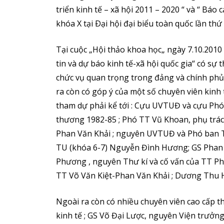
triển kinh tế – xã hội 2011 – 2020 “ và “ Bá
khóa X tại Ðại hội đại biểu toàn quốc lần thứ
Tại cuộc „Hội thảo khoa học„ ngày 7.10.2010
tin và dự báo kinh tế-xã hội quốc gia“ có sự
chức vụ quan trọng trong đảng và chính phủ
ra còn có góp ý của một số chuyên viên kin
tham dự phải kể tới : Cựu UVTUĐ và cựu Ph
thương 1982-85 ; Phó TT Vũ Khoan, phụ trác
Phan Văn Khải ; nguyên UVTUĐ và Phó ban T
TU (khóa 6-7) Nguyễn Đình Hương; GS Phan 
Phương , nguyên Thư kí và cố vấn của TT Ph
TT Võ Văn Kiệt-Phan Văn Khải ; Dương Th
Ngoài ra còn có nhiều chuyên viên cao cấp t
kinh tế ; GS Võ Đại Lược, nguyên Viện trưởng