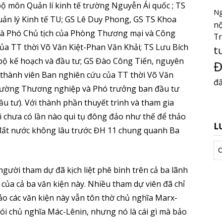
 môn Quản lí kinh tế trường Nguyễn Ái quốc ; TS
Ng
ản lý Kinh tế TU; GS Lê Duy Phong, GS TS Khoa
nộ
 và Phó Chủ tịch của Phòng Thương mại và Công
T
ủa TT thời Võ Văn Kiệt-Phan Văn Khải; TS Lưu Bích
t
 bộ kế hoạch và đầu tư; GS Đào Công Tiến, nguyên
Đ
 thành viên Ban nghiên cứu của TT thời Võ Văn
đấ
trường Thương nghiệp và Phó trưởng ban đầu tư
u tư). Với thành phần thuyết trình và tham gia
ói chưa có lần nào qui tụ đông đảo như thế để thảo
L
h đất nước không lâu trước ĐH 11 chung quanh Ba
Lư
tr
gười tham dự đã kịch liệt phê bình trên cả ba lãnh
ao của cả ba văn kiện này. Nhiều tham dự viên đã chỉ
o các văn kiện này vẫn tôn thờ chủ nghĩa Marx-
nói chủ nghĩa Mác-Lênin, nhưng nó là cái gì mà bảo