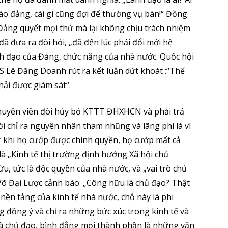
ào đảng, cái gì cũng đợi để thường vụ bàn!“ Đồng
ảng quyết mọi thứ mà lại không chịu trách nhiệm
đã đưa ra đòi hỏi, „đã đến lúc phải đổi mới hệ
ãnh đạo của Đảng, chức năng của nhà nước. Quốc hội
TS Lê Đăng Doanh rút ra kết luận dứt khoát :“Thể
hải được giám sát“.
chuyên viên đòi hủy bỏ KTTT ĐHXHCN và phải trả
i chỉ ra nguyên nhân tham nhũng và lãng phí là vì
 khi họ cướp được chính quyền, họ cướp mất cả
là „Kinh tế thị trường định hướng Xã hội chủ
u, tức là độc quyền của nhà nước, và „vai trò chủ
õ Đại Lược cảnh báo: „Công hữu là chủ đạo? Thật
, nền tảng của kinh tế nhà nước, chỗ này là phi
 đồng ý và chỉ ra những bức xúc trong kinh tế và
là chủ đạo, bình đẳng mọi thành phần là những vấn