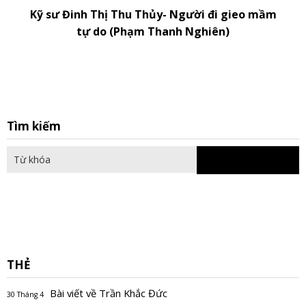
Kỹ sư Đinh Thị Thu Thủy- Người đi gieo mầm
tự do (Phạm Thanh Nghiên)
S
Tìm kiếm
fo
THẺ
Bài viết về Trần Khắc Đức
30 Tháng 4