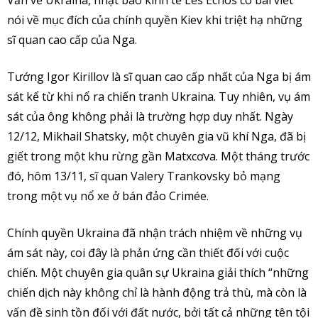
Vẫn về Ukraina, nhật báo kinh tế Les Echos có bài viết
nói về mục đích của chính quyền Kiev khi triệt hạ những
sĩ quan cao cấp của Nga.
Tướng Igor Kirillov là sĩ quan cao cấp nhất của Nga bị ám
sát kể từ khi nổ ra chiến tranh Ukraina. Tuy nhiên, vụ ám
sát của ông không phải là trường hợp duy nhất. Ngày
12/12, Mikhail Shatsky, một chuyên gia vũ khí Nga, đã bị
giết trong một khu rừng gần Matxcơva. Một tháng trước
đó, hôm 13/11, sĩ quan Valery Trankovsky bỏ mạng
trong một vụ nổ xe ở bán đảo Crimée.
Chính quyền Ukraina đã nhận trách nhiệm về những vụ
ám sát này, coi đây là phản ứng cần thiết đối với cuộc
chiến. Một chuyên gia quân sự Ukraina giải thích “những
chiến dịch này không chỉ là hành động trả thù, mà còn là
vấn đề sinh tồn đối với đất nước, bởi tất cả những tên tội