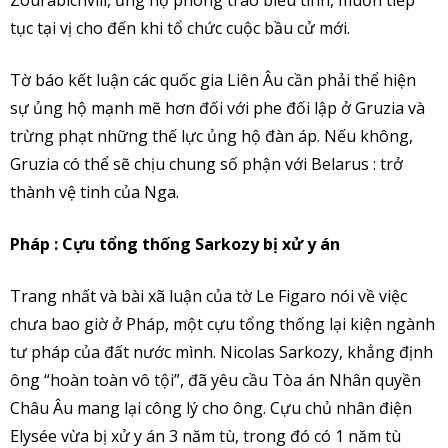
Zourabichvili, ủng hộ phong trào biểu tình, muốn tiếp
tục tại vị cho đến khi tổ chức cuộc bầu cử mới.
Tờ báo kết luận các quốc gia Liên Âu cần phải thể hiện
sự ủng hộ mạnh mẽ hơn đối với phe đối lập ở Gruzia và
trừng phạt những thế lực ủng hộ đàn áp. Nếu không,
Gruzia có thể sẽ chịu chung số phận với Belarus : trở
thành vệ tinh của Nga.
Pháp : Cựu tổng thống Sarkozy bị xử y án
Trang nhất và bài xã luận của tờ Le Figaro nói về việc
chưa bao giờ ở Pháp, một cựu tổng thống lại kiện ngành
tư pháp của đất nước mình. Nicolas Sarkozy, khẳng định
ông “hoàn toàn vô tội”, đã yêu cầu Tòa án Nhân quyền
Châu Âu mang lại công lý cho ông. Cựu chủ nhân điện
Elysée vừa bị xử y án 3 năm tù, trong đó có 1 năm tù