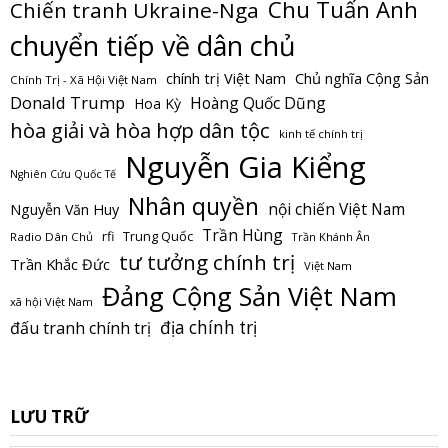
Chu Tuấn Anh
Chiến tranh Ukraine-Nga
chuyển tiếp về dân chủ
Chủ nghĩa Cộng Sản
chính trị Việt Nam
Chính Trị - Xã Hội Việt Nam
Donald Trump
Hoàng Quốc Dũng
Hoa Kỳ
hòa giải và hòa hợp dân tộc
kinh tế chính trị
Nguyễn Gia Kiểng
Nghiên Cứu Quốc Tế
Nhân quyền
nội chiến Việt Nam
Nguyễn Văn Huy
Trần Hùng
Trung Quốc
rfi
Radio Dân Chủ
Trần Khánh Ân
tư tưởng chính trị
Trần Khắc Đức
Việt Nam
Đảng Cộng Sản Việt Nam
xã hội Việt Nam
địa chính trị
đấu tranh chính trị
LƯU TRỮ