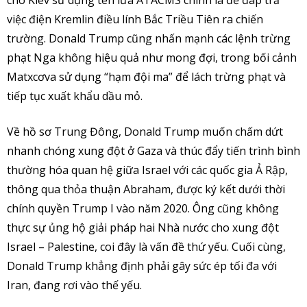
cho Kiev sử dụng tên lửa ATACMS chính là để đáp trả
việc điện Kremlin điều lính Bắc Triều Tiên ra chiến
trường. Donald Trump cũng nhấn mạnh các lệnh trừng
phạt Nga không hiệu quả như mong đợi, trong bối cảnh
Matxcơva sử dụng “hạm đội ma” để lách trừng phạt và
tiếp tục xuất khẩu dầu mỏ.
Về hồ sơ Trung Đông, Donald Trump muốn chấm dứt
nhanh chóng xung đột ở Gaza và thúc đẩy tiến trình bình
thường hóa quan hệ giữa Israel với các quốc gia Ả Rập,
thông qua thỏa thuận Abraham, được ký kết dưới thời
chính quyền Trump I vào năm 2020. Ông cũng không
thực sự ủng hộ giải pháp hai Nhà nước cho xung đột
Israel – Palestine, coi đây là vấn đề thứ yếu. Cuối cùng,
Donald Trump khẳng định phải gây sức ép tối đa với
Iran, đang rơi vào thế yếu.