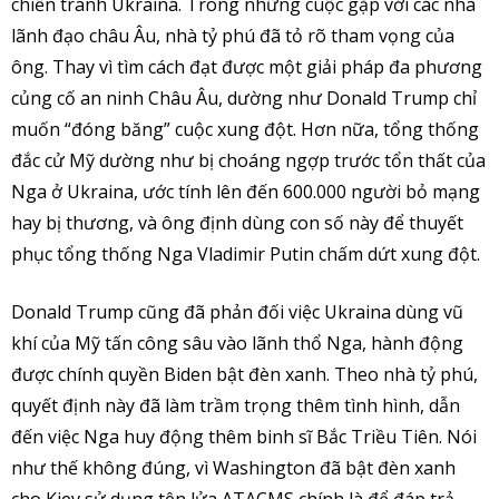
chiến tranh Ukraina. Trong những cuộc gặp với các nhà
lãnh đạo châu Âu, nhà tỷ phú đã tỏ rõ tham vọng của
ông. Thay vì tìm cách đạt được một giải pháp đa phương
củng cố an ninh Châu Âu, dường như Donald Trump chỉ
muốn “đóng băng” cuộc xung đột. Hơn nữa, tổng thống
đắc cử Mỹ dường như bị choáng ngợp trước tổn thất của
Nga ở Ukraina, ước tính lên đến 600.000 người bỏ mạng
hay bị thương, và ông định dùng con số này để thuyết
phục tổng thống Nga Vladimir Putin chấm dứt xung đột.
Donald Trump cũng đã phản đối việc Ukraina dùng vũ
khí của Mỹ tấn công sâu vào lãnh thổ Nga, hành động
được chính quyền Biden bật đèn xanh. Theo nhà tỷ phú,
quyết định này đã làm trầm trọng thêm tình hình, dẫn
đến việc Nga huy động thêm binh sĩ Bắc Triều Tiên. Nói
như thế không đúng, vì Washington đã bật đèn xanh