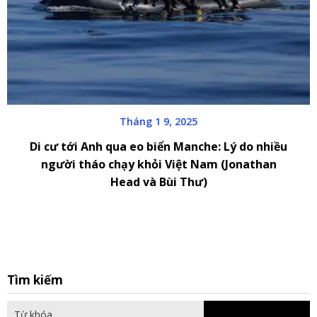
Tháng 1 9, 2025
Di cư tới Anh qua eo biển Manche: Lý do nhiều
người tháo chạy khỏi Việt Nam (Jonathan
Head và Bùi Thư)
S
Tìm kiếm
fo