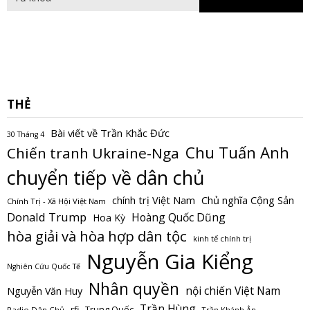
THẺ
Bài viết về Trần Khắc Đức
30 Tháng 4
Chu Tuấn Anh
Chiến tranh Ukraine-Nga
chuyển tiếp về dân chủ
Chủ nghĩa Cộng Sản
chính trị Việt Nam
Chính Trị - Xã Hội Việt Nam
Donald Trump
Hoàng Quốc Dũng
Hoa Kỳ
hòa giải và hòa hợp dân tộc
kinh tế chính trị
Nguyễn Gia Kiểng
Nghiên Cứu Quốc Tế
Nhân quyền
nội chiến Việt Nam
Nguyễn Văn Huy
Trần Hùng
Trung Quốc
rfi
Radio Dân Chủ
Trần Khánh Ân