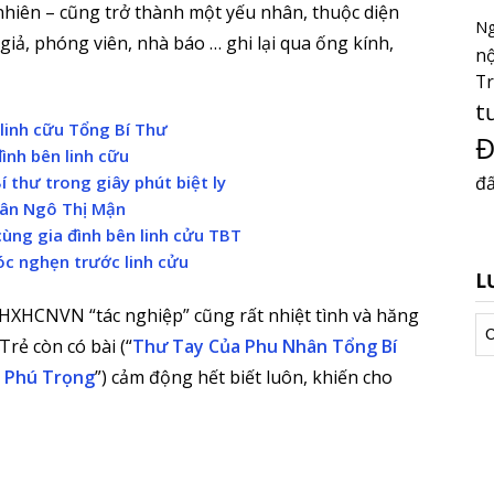
nhiên – cũng trở thành một yếu nhân, thuộc diện
Ng
iả, phóng viên, nhà báo … ghi lại qua ống kính,
nộ
T
t
linh cữu Tổng Bí Thư
Đ
ình bên linh cữu
đấ
í thư trong giây phút biệt ly
nhân Ngô Thị Mận
ùng gia đình bên linh cửu TBT
c nghẹn trước linh cửu
L
CHXHCNVN “tác nghiệp” cũng rất nhiệt tình và hăng
Lư
Trẻ còn có bài (“
Thư Tay Của Phu Nhân Tổng Bí
tr
 Phú Trọng
”) cảm động hết biết luôn, khiến cho