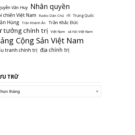
Nhân quyền
uyễn Văn Huy
i chiến Việt Nam
Trung Quốc
rfi
Radio Dân Chủ
rần Hùng
Trần Khắc Đức
Trần Khánh Ân
ư tưởng chính trị
Việt Nam
xã hội Việt Nam
ảng Cộng Sản Việt Nam
địa chính trị
u tranh chính trị
ƯU TRỮ
u
ữ