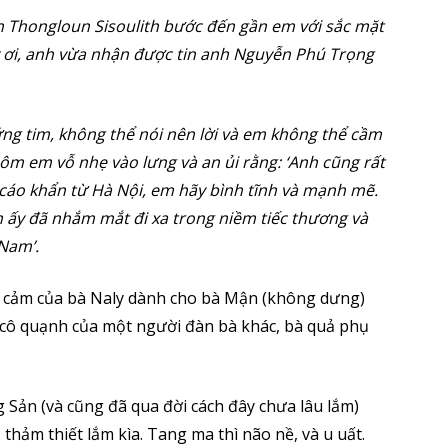
nh Thongloun Sisoulith bước đến gần em với sắc mặt
y ơi, anh vừa nhận được tin anh Nguyễn Phú Trọng
ứng tim, không thể nói nên lời và em không thể cầm
ôm em vỗ nhẹ vào lưng và an ủi rằng: ‘Anh cũng rất
cáo khẩn từ Hà Nội, em hãy bình tĩnh và mạnh mẽ.
h ấy đã nhắm mắt đi xa trong niềm tiếc thương và
Nam’.
nh cảm của bà Naly dành cho bà Mận (không dưng)
à cô quạnh của một người đàn bà khác, bà quả phụ
Sản (và cũng đã qua đời cách đây chưa lâu lắm)
thảm thiết lắm kìa. Tang ma thì não nề, và u uất.