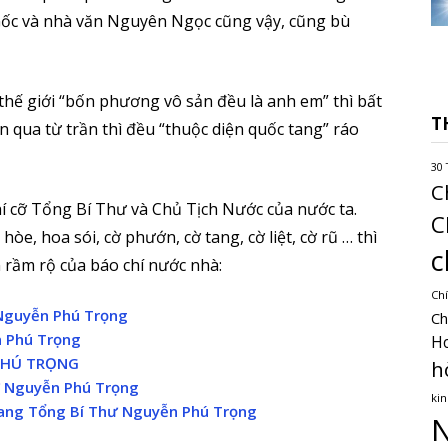
 Gốc và nhà văn Nguyên Ngọc cũng vậy, cũng bù
i thế giới “bốn phương vô sản đều là anh em” thì bất
T
n qua từ trần thì đều “thuộc diện quốc tang” ráo
30 
C
í cỡ Tổng Bí Thư và Chủ Tịch Nước của nước ta.
C
hòe, hoa sói, cờ phướn, cờ tang, cờ liệt, cờ rũ … thì
c
n rầm rộ của báo chí nước nhà:
Chí
ư Nguyễn Phú Trọng
Ch
n Phú Trọng
H
 PHÚ TRỌNG
h
ư Nguyễn Phú Trọng
kin
tang Tổng Bí Thư Nguyễn Phú Trọng
N