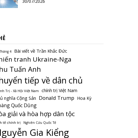
30/07/2026
HẺ
Bài viết về Trần Khắc Đức
Tháng 4
hiến tranh Ukraine-Nga
hu Tuấn Anh
huyển tiếp về dân chủ
chính trị Việt Nam
nh Trị - Xã Hội Việt Nam
Donald Trump
ủ nghĩa Cộng Sản
Hoa Kỳ
oàng Quốc Dũng
òa giải và hòa hợp dân tộc
h tế chính trị
Nghiên Cứu Quốc Tế
guyễn Gia Kiểng