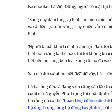
Facebooker Lã Việt Dũng, người có mặt tại hi
“Sáng nay đám tang cụ Kình, an ninh chìm n
và cắt liên lạc toàn vùng. Tuy nhiên vẫn có m
Kình:
‘Người ta bắt khai là ở nhà cầm lựu đạn, tôi 
biết bom xăng là thế nào, thì tôi không khai đ
hết bên nọ sang bên kia, xong rồi nó đá vào 
Sao mà đối xử phân biệt “kỹ” dữ vậy, hả Trời
Cả hai ông đều là đảng viên cộng sản lão thà
cuối) mà. Nguyễn Phú Trọng thì nhất định d
tin rằng nó có thể “
hoàn thiện đến cuối thế 
hộ ông Trọng, ủng hộ đảng tuyệt đối
”, bất