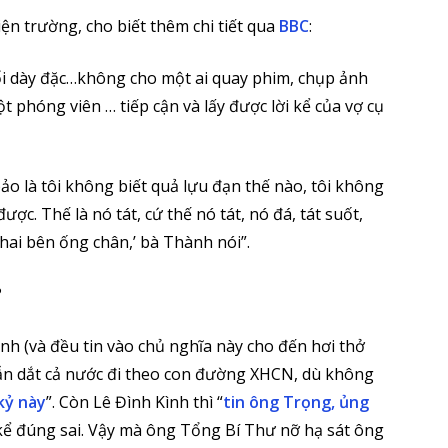
ện trường, cho biết thêm chi tiết qua
BBC
:
ổi dày đặc…không cho một ai quay phim, chụp ảnh
ột phóng viên … tiếp cận và lấy được lời kể của vợ cụ
bảo là tôi không biết quả lựu đạn thế nào, tôi không
ược. Thế là nó tát, cứ thế nó tát, nó đá, tát suốt,
hai bên ống chân,’ bà Thành nói”.
?
nh (và đều tin vào chủ nghĩa này cho đến hơi thở
ẫn dắt cả nước đi theo con đường XHCN, dù không
kỷ này
”. Còn Lê Đình Kình thì “
tin ông Trọng, ủng
 kể đúng sai. Vậy mà ông Tổng Bí Thư nỡ hạ sát ông