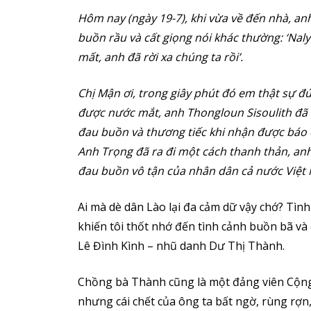
Hôm nay (ngày 19-7), khi vừa về đến nhà, a
buồn rầu và cất giọng nói khác thường: ‘Nal
mất, anh đã rời xa chúng ta rồi’.
Chị Mận ơi, trong giây phút đó em thật sự đ
được nước mắt, anh Thongloun Sisoulith đã 
đau buồn và thương tiếc khi nhận được báo 
Anh Trọng đã ra đi một cách thanh thản, an
đau buồn vô tận của nhân dân cả nước Việt 
Ai mà dè dân Lào lại đa cảm dữ vậy chớ? Tì
khiến tôi thốt nhớ đến tình cảnh buồn bã v
Lê Đình Kình – nhũ danh Dư Thị Thành.
Chồng bà Thành cũng là một đảng viên Cộng 
nhưng cái chết của ông ta bất ngờ, rùng rợn, 