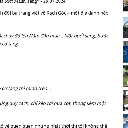
 đôi ba trang viết về Rạch Gốc – một địa danh hẻo
hải chạy đò lên Năm Căn mua… Một buổi sáng, bước
o cờ tang.
o cờ tang thì mình treo…
úng quy cách, chỉ kéo tới nửa cột, thòng kèm một
ó vẻ quen quen nhưng nhất thời thì tôi không thể