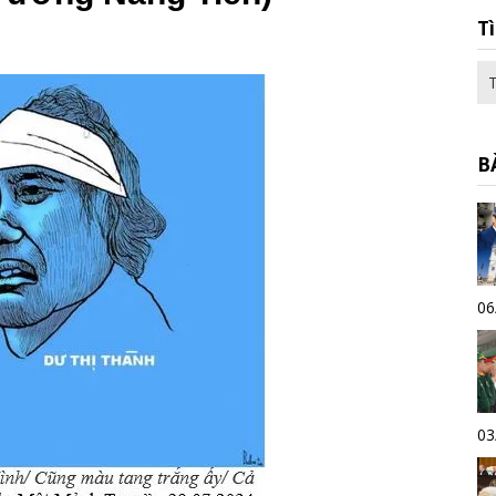
T
B
06
03