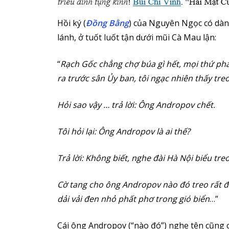
Hồi ký (
Đồng Bằng
) của Nguyên Ngọc có dành
lánh, ở tuốt luốt tận dưới mũi Cà Mau lận:
“
Rạch Gốc chẳng chợ búa gì hết, mọi thứ p
ra trước sân Ủy ban, tôi ngạc nhiên thấy tre
Hỏi sao vậy … trả lời: Ông Andropov chết.
Tôi hỏi lại: Ông Andropov là ai thế?
Trả lời: Không biết, nghe đài Hà Nội biểu tre
Cờ tang cho ông Andropov nào đó treo rất đ
dải vải đen nhỏ phất phơ trong gió biển
…”
Cái ông Andropov (“nào đó”) nghe tên cũng c