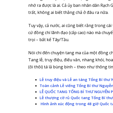
nhớ ra được là ai. Cả ủy ban nhân dân Rạch
trất, không ai biết thằng chả ở đâu ra nữa.
Tuy vậy, cả nước, ai cũng biết rằng trong cá
cứ đồng chí lãnh đạo (cấp cao) nào mà chuyể
trọi – bất kể Tây/Tầu.
Nói chi đến chuyện tang ma của một đồng ch
Tang lễ, truy điệu, điếu văn, nhang khói, hoa 
(ôi thôi) tá lả bùng binh – theo như thông ti
Lễ truy điệu và Lễ an táng Tổng Bí th
Toàn cảnh Lễ viếng Tổng Bí thư Nguyễ
LỄ QUỐC TANG TỔNG BÍ THƯ NGUYỄN
Lễ thượng cờ rủ Quốc tang Tổng Bí th
Hình ảnh xúc động trong 48 giờ Quốc 