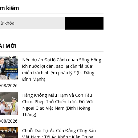
Search
ìm kiếm
for:
ÀI MỚI
Nếu dự án Đại lộ Cảnh quan Sông Hồng
ích nước lợi dân, sao lại cần “lá bùa”
miễn trách nhiệm pháp lý ? (Ls Đặng
Đình Mạnh)
/08/2026
Hàng Không Mẫu Hạm Và Con Tàu
Chìm: Phép Thử Chiến Lược Đối Với
Ngoại Giao Việt Nam (Đinh Hoàng
Thắng)
/08/2026
Chuỗi Dài Tội Ác Của Đảng Cộng Sản
Việt Nam : Tội Ác Không Kiện Trung