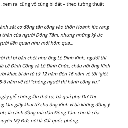
, xem ra, cũng vô cùng bi đát – theo tường thuật
ảnh sát cơ động tấn công vào thôn Hoành lúc rạng
inh thần của người Đồng Tâm, nhưng những ký ức
người liên quan như mới hôm qua…
i thì bị bắn chết như ông Lê Đình Kình, người thì
 là Lê Đình Công và Lê Đình Chức, cháu nội ông Kình
ời khác bị án tù từ 12 năm đến 16 năm về tội “giết
 5-6 năm về tội “chống người thi hành công vụ.”
ngày giỗ chồng lần thứ tư, bà quả phụ Dư Thị
g làm giấy khai tử cho ông Kình vì bà không đồng ý
ênh, là cánh đồng mà dân Đồng Tâm cho là của
huyện Mỹ Đức nói là đất quốc phòng.