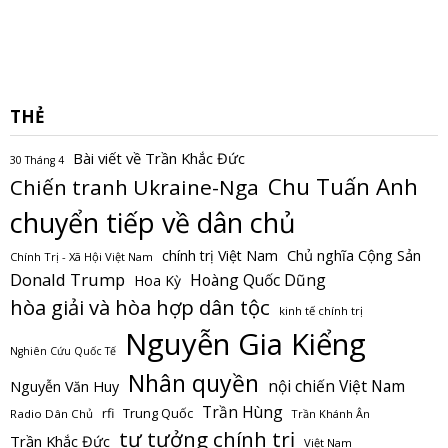
THẺ
Bài viết về Trần Khắc Đức
30 Tháng 4
Chu Tuấn Anh
Chiến tranh Ukraine-Nga
chuyển tiếp về dân chủ
Chủ nghĩa Cộng Sản
chính trị Việt Nam
Chính Trị - Xã Hội Việt Nam
Donald Trump
Hoàng Quốc Dũng
Hoa Kỳ
hòa giải và hòa hợp dân tộc
kinh tế chính trị
Nguyễn Gia Kiểng
Nghiên Cứu Quốc Tế
Nhân quyền
nội chiến Việt Nam
Nguyễn Văn Huy
Trần Hùng
Trung Quốc
rfi
Radio Dân Chủ
Trần Khánh Ân
tư tưởng chính trị
Trần Khắc Đức
Việt Nam