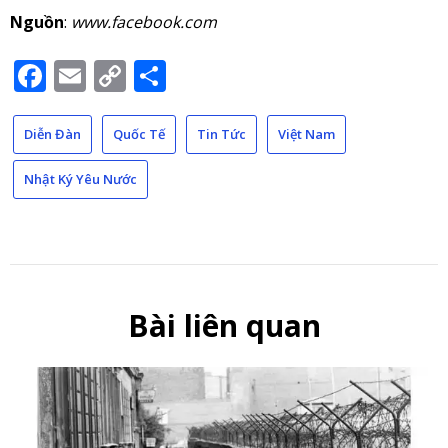
Nguồn
:
www.facebook.com
Facebook
Email
Copy
Share
Link
Diễn Đàn
Quốc Tế
Tin Tức
Việt Nam
Nhật Ký Yêu Nước
Bài liên quan