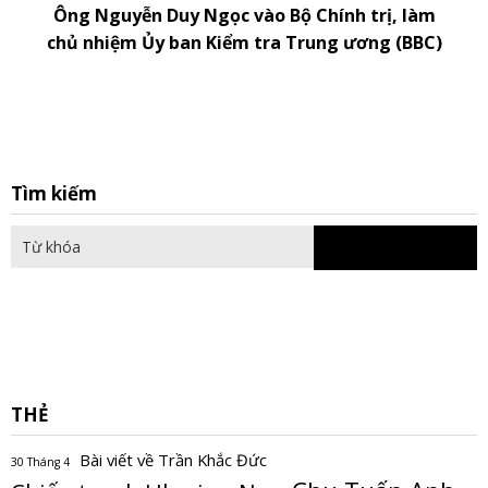
Ông Nguyễn Duy Ngọc vào Bộ Chính trị, làm
chủ nhiệm Ủy ban Kiểm tra Trung ương (BBC)
S
Tìm kiếm
fo
THẺ
Bài viết về Trần Khắc Đức
30 Tháng 4