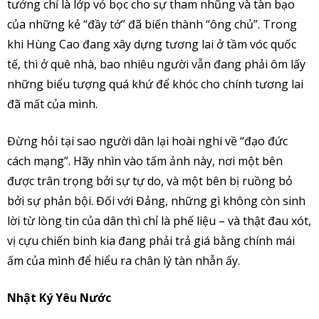
tưởng chỉ là lớp vỏ bọc cho sự tham nhũng và tàn bạo
của những kẻ “đầy tớ” đã biến thành “ông chủ”. Trong
khi Hùng Cao đang xây dựng tương lai ở tầm vóc quốc
tế, thì ở quê nhà, bao nhiêu người vẫn đang phải ôm lấy
những biểu tượng quá khứ để khóc cho chính tương lai
đã mất của mình.
Đừng hỏi tại sao người dân lại hoài nghi về “đạo đức
cách mạng”. Hãy nhìn vào tấm ảnh này, nơi một bên
được trân trọng bởi sự tự do, và một bên bị ruồng bỏ
bởi sự phản bội. Đối với Đảng, những gì không còn sinh
lời từ lòng tin của dân thì chỉ là phế liệu – và thật đau xót,
vị cựu chiến binh kia đang phải trả giá bằng chính mái
ấm của mình để hiểu ra chân lý tàn nhẫn ấy.
Nhật Ký Yêu Nước