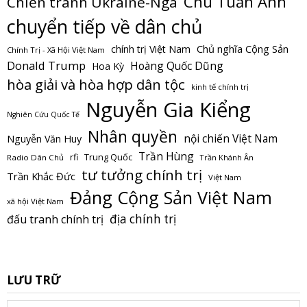
Chu Tuấn Anh
Chiến tranh Ukraine-Nga
chuyển tiếp về dân chủ
Chủ nghĩa Cộng Sản
chính trị Việt Nam
Chính Trị - Xã Hội Việt Nam
Donald Trump
Hoàng Quốc Dũng
Hoa Kỳ
hòa giải và hòa hợp dân tộc
kinh tế chính trị
Nguyễn Gia Kiểng
Nghiên Cứu Quốc Tế
Nhân quyền
nội chiến Việt Nam
Nguyễn Văn Huy
Trần Hùng
Trung Quốc
rfi
Radio Dân Chủ
Trần Khánh Ân
tư tưởng chính trị
Trần Khắc Đức
Việt Nam
Đảng Cộng Sản Việt Nam
xã hội Việt Nam
địa chính trị
đấu tranh chính trị
LƯU TRỮ
Lưu