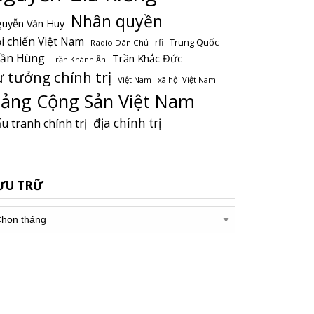
Nhân quyền
uyễn Văn Huy
i chiến Việt Nam
Trung Quốc
rfi
Radio Dân Chủ
rần Hùng
Trần Khắc Đức
Trần Khánh Ân
ư tưởng chính trị
Việt Nam
xã hội Việt Nam
ảng Cộng Sản Việt Nam
địa chính trị
u tranh chính trị
ƯU TRỮ
u
ữ