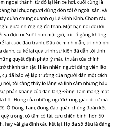
m ngoại thành, từ đó lại lên xe hơi, cuối cùng là
oảng hai chục người đứng đón tôi ở ngoài sân, và
ây quần chung quanh cụ Lê Đình Kình. Chòm râu
ngồi giữa những người thân. Một bạn nói đôi lời
ết và đợi tôi. Suốt hơn một giờ, tôi cố gắng không
kể lại cuộc đấu tranh. Đầu óc minh mẫn, trí nhớ phi
danh, cụ kể lại quá trình sự kiện đã dẫn tới tình
 những quyết định pháp lý mâu thuẫn của chính
trở thành tàn tật. Hiển nhiên người đảng viên lão
, cụ đã bảo vệ lập trường của người dân một cách
 nói, tôi càng thấy lo lắng và linh cảm những hậu
o, sự phản kháng của dân làng Đồng Tâm mang một
i là Lộc Hưng của những người Công giáo di cư mà
 độ. Ở Đồng Tâm, đông đảo quần chúng đoàn kết
ý trọng, có tâm có tài, cựu chiến binh, hơn 50
 hay vài gia đình câu kết lại. Họ đa số đều là đảng