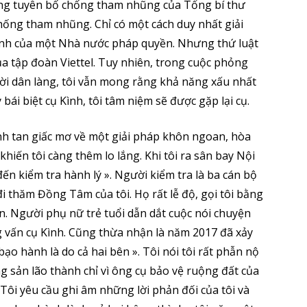
ững tuyên bố chống tham nhũng của Tổng bí thư
hống tham nhũng. Chỉ có một cách duy nhất giải
minh của một Nhà nước pháp quyền. Nhưng thứ luật
ủa tập đoàn Viettel. Tuy nhiên, trong cuộc phỏng
i dân làng, tôi vẫn mong rằng khả năng xấu nhất
 bái biệt cụ Kình, tôi tâm niệm sẽ được gặp lại cụ.
h tan giấc mơ về một giải pháp khôn ngoan, hòa
hiến tôi càng thêm lo lắng. Khi tôi ra sân bay Nội
 đến kiểm tra hành lý ». Người kiểm tra là ba cán bộ
i thăm Đồng Tâm của tôi. Họ rất lễ độ, gọi tôi bằng
trên. Người phụ nữ trẻ tuổi dẫn dắt cuộc nói chuyện
ng vấn cụ Kình. Cũng thừa nhận là năm 2017 đã xảy
o hành là do cả hai bên ». Tôi nói tôi rất phẫn nộ
 sản lão thành chỉ vì ông cụ bảo vệ ruộng đất của
Tôi yêu cầu ghi âm những lời phản đối của tôi và