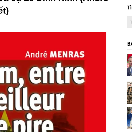
T
t)
B