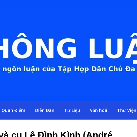
Quan Điểm
Diễn Đàn
Tư Liệu
Văn hoá
Thư Viện
 cụ Lê Đình Kình (André