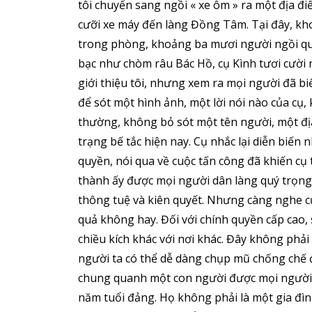
tôi chuyển sang ngồi « xe ôm » ra một địa điể
cưỡi xe máy đến làng Đồng Tâm. Tại đây, kh
trong phòng, khoảng ba mươi người ngồi qu
bạc như chòm râu Bác Hồ, cụ Kình tươi cười 
giới thiệu tôi, nhưng xem ra mọi người đã bi
để sót một hình ảnh, một lời nói nào của cụ, 
thường, không bỏ sót một tên người, một địa 
trạng bế tắc hiện nay. Cụ nhắc lại diễn biến
quyền, nói qua về cuộc tấn công đã khiến cụ 
thành ấy được mọi người dân làng quý trọng
thông tuệ và kiên quyết. Nhưng càng nghe cụ
quả không hay. Đối với chính quyền cấp ca
chiều kích khác với nơi khác. Đây không phả
người ta có thể dễ dàng chụp mũ chống chế
chung quanh một con người được mọi người qu
năm tuổi đảng. Họ không phải là một gia đình,