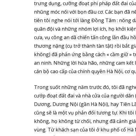
trưng dụng, cưỡng đoạt phi pháp đất đai c
nhũng móc nối với bọn đầu cơ. Các bạn đã nê
tiên tôi nghe nói tới làng Đồng Tâm : nông d
quân đội và những nhóm lợi ích, họ khởi kiệ
cưa, vụ công an dã chiến tấn công lần đầu hồ
thương nặng (cụ trở thành tàn tật) rồi bắt g
không) đã phản ứng bằng cách « cầm giữ » tr
an ninh. Những lời hứa hão, những cam kết
cán bộ cao cấp của chính quyền Hà Nội, cơ q
Trong suốt những năm trước đó, tôi đã nghe
cướp đoạt đất đai và nhà cửa của người dân
Dương, Dương Nội (gần Hà Nội), hay Tiên L
cũng sẽ là một vụ phản đối tương tự. Khi tôi
không, họ không từ chối, nhưng đã cảnh giá
vùng. Từ khách sạn của tôi ở khu phố cổ Hà N