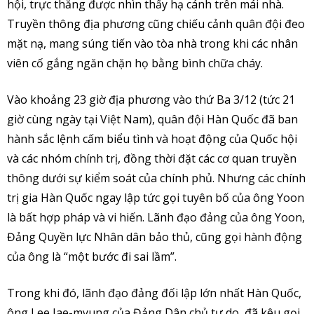
hội, trực thăng được nhìn thấy hạ cánh trên mái nhà.
Truyền thông địa phương cũng chiếu cảnh quân đội đeo
mặt nạ, mang súng tiến vào tòa nhà trong khi các nhân
viên cố gắng ngăn chặn họ bằng bình chữa cháy.
Vào khoảng 23 giờ địa phương vào thứ Ba 3/12 (tức 21
giờ cùng ngày tại Việt Nam), quân đội Hàn Quốc đã ban
hành sắc lệnh cấm biểu tình và hoạt động của Quốc hội
và các nhóm chính trị, đồng thời đặt các cơ quan truyền
thông dưới sự kiểm soát của chính phủ. Nhưng các chính
trị gia Hàn Quốc ngay lập tức gọi tuyên bố của ông Yoon
là bất hợp pháp và vi hiến. Lãnh đạo đảng của ông Yoon,
Đảng Quyền lực Nhân dân bảo thủ, cũng gọi hành động
của ông là “một bước đi sai lầm”.
Trong khi đó, lãnh đạo đảng đối lập lớn nhất Hàn Quốc,
ông Lee Jae-myung của Đảng Dân chủ tự do, đã kêu gọi