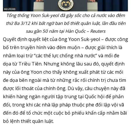
Tổng thống Yoon Suk-yeol đã gây sốc cho cả nước vào đêm
thứ Ba 3/12 khi bất ngờ ban bố thiết quân luật, lần đầu tiên
sau gần 50 năm tại Hàn Quốc – Reuters
Quyết định quyết liệt của ông Yoon Suk-yeol – được công
bố trên truyền hình vào đêm muộn – được giải thích là
nhằm loại trừ “các thế lực chống nhà nước” và mối đe
dọa từ Triều Tiên. Nhưng không lâu sau đó, quyết định
này của ông Yoon cho thấy không xuất phát từ các mối
đe dọa bên ngoài mà từ những rắc rối chính trị chưa tìm
được lối thoát của chính ông. Dù vậy, câu chuyện này đã
khiến hàng ngàn người tập trung tại Quốc hội để phản
đối, trong khi các nhà lập pháp thuộc phe đối lập vội vã
đến đó để tổ chức một cuộc bỏ phiếu khẩn cấp nhằm bãi
bỏ lệnh thiết quân luật.