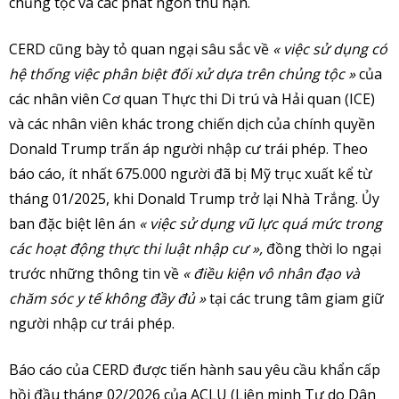
chủng tộc và các phát ngôn thù hận.
CERD cũng bày tỏ quan ngại sâu sắc về
« việc sử dụng có
hệ thống việc phân biệt đối xử dựa trên chủng tộc »
của
các nhân viên Cơ quan Thực thi Di trú và Hải quan (ICE)
và các nhân viên khác trong chiến dịch của chính quyền
Donald Trump trấn áp người nhập cư trái phép. Theo
báo cáo, ít nhất 675.000 người đã bị Mỹ trục xuất kể từ
tháng 01/2025, khi Donald Trump trở lại Nhà Trắng. Ủy
ban đặc biệt lên án
« việc sử dụng vũ lực quá mức trong
các hoạt động thực thi luật nhập cư »,
đồng thời lo ngại
trước những thông tin về
« điều kiện vô nhân đạo và
chăm sóc y tế không đầy đủ »
tại các trung tâm giam giữ
người nhập cư trái phép.
Báo cáo của CERD được tiến hành sau yêu cầu khẩn cấp
hồi đầu tháng 02/2026 của ACLU (Liên minh Tự do Dân