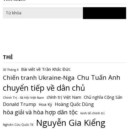
fo
THẺ
Bài viết về Trần Khắc Đức
30 Tháng 4
Chu Tuấn Anh
Chiến tranh Ukraine-Nga
chuyển tiếp về dân chủ
Chủ nghĩa Cộng Sản
chính trị Việt Nam
Chính Trị - Xã Hội Việt Nam
Donald Trump
Hoàng Quốc Dũng
Hoa Kỳ
hòa giải và hòa hợp dân tộc
kinh tế chính trị
Nguyễn Gia Kiểng
Nghiên Cứu Quốc Tế