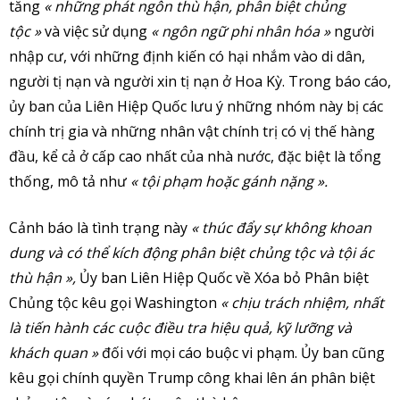
tăng
« những phát ngôn thù hận, phân biệt chủng
tộc »
và việc sử dụng
« ngôn ngữ phi nhân hóa »
người
nhập cư, với những định kiến ​​có hại nhắm vào di dân,
người tị nạn và người xin tị nạn ở Hoa Kỳ. Trong báo cáo,
ủy ban của Liên Hiệp Quốc lưu ý những nhóm này bị các
chính trị gia và những nhân vật chính trị có vị thế hàng
đầu, kể cả ở cấp cao nhất của nhà nước, đặc biệt là tổng
thống, mô tả như
« tội phạm hoặc gánh nặng ».
Cảnh báo là tình trạng này
« thúc đẩy sự không khoan
dung và có thể kích động phân biệt chủng tộc và tội ác
thù hận »,
Ủy ban Liên Hiệp Quốc về Xóa bỏ Phân biệt
Chủng tộc kêu gọi Washington
« chịu trách nhiệm, nhất
là tiến hành các cuộc điều tra hiệu quả, kỹ lưỡng và
khách quan »
đối với mọi cáo buộc vi phạm. Ủy ban cũng
kêu gọi chính quyền Trump công khai lên án phân biệt