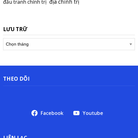
địa chính trị
đấu tranh chính trị
LƯU TRỮ
Lưu
trữ
THEO DÕI
Facebook
Youtube
LIÊN LẠC