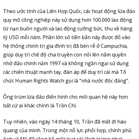
Theo ước tính của Liên Hợp Quốc, các hoạt động lừa đảo
quy mô công nghiệp này sử dụng hơn 100.000 lao động
từ nạn buôn người và lao động cưỡng bức, thu về hàng
tỷ USD mỗi năm. Phần lớn số tiền bẩn này được đổ vào
hệ thống chính trị gia đình trị đã bén rễ ở Campuchia,
giúp duy trì chế độ cha truyền con nối lên nắm quyền
nhờ đảo chính năm 1997 và không ngần ngại sử dụng
các chiến thuật mạnh tay, đàn áp để duy trì cái mà Tổ
chức Human Rights Watch gọi là “nhà nước độc đảng”.
Ông trùm lừa đảo điển hình cho mối quan hệ này hơn
bất cứ ai khác chính là Trần Chí.
Tuy nhiên, vào ngày 14 tháng 10, Trần đã mất đi hào
quang của mình. Trong một nỗ lực phối hợp, chính phủ
Anh và Mỹ đã công bố một loạt các lệnh trừng phạt