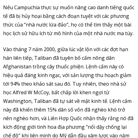
Nếu Campuchia thực sự muốn nâng cao danh tiếng quốc
tế đã bị hủy hoại bằng cách đoạn tuyệt với các phương
thức của “nhà nước lừa đảo”, họ có thể tìm thấy một bài
học lịch sử hữu ích từ mô hình của một nhà nước ma túy.
Vào tháng 7 năm 2000, giữa lúc vật lộn với các đợt hạn
hán liên tiếp, Taliban đã tuyên bố cấm nông dân
Afghanistan trồng cây thuốc phiện. Lệnh cấm này có
hiệu quả đáng kinh ngạc, với sản lượng thu hoạch giảm
tới 94% theo khảo sát sau đó. Tuy nhiên, theo nhà sử
học Alfred W McCoy, bất chấp lời khen ngợi từ
Washington, Taliban đã tự sát về mặt kinh tế. Lệnh cấm
này đã khiến thêm 15% dân số vốn đã nghèo khó trở
nên nghèo hơn, và Liên Hợp Quốc nhận thấy rằng nó đã
kích động giới tinh hoa địa phương “nổi dậy chống lại
chế độ” khi liên minh do Mỹ dẫn đầu xâm lược vào năm