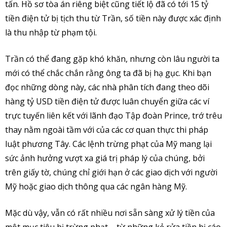
tấn. Hồ sơ tòa án riêng biệt cũng tiết lộ đã có tới 15 tỷ
tiền điện tử bị tịch thu từ Trần, số tiền này được xác định
là thu nhập từ phạm tội.
Trần có thể đang gặp khó khăn, nhưng còn lâu người ta
mới có thể chắc chắn rằng ông ta đã bị hạ gục. Khi bạn
đọc những dòng này, các nhà phân tích đang theo dõi
hàng tỷ USD tiền điện tử được luân chuyển giữa các ví
trực tuyến liên kết với lãnh đạo Tập đoàn Prince, trớ trêu
thay nằm ngoài tầm với của các cơ quan thực thi pháp
luật phương Tây. Các lệnh trừng phạt của Mỹ mang lại
sức ảnh hưởng vượt xa giá trị pháp lý của chúng, bởi
trên giấy tờ, chúng chỉ giới hạn ở các giao dịch với người
Mỹ hoặc giao dịch thông qua các ngân hàng Mỹ.
Mặc dù vậy, vẫn có rất nhiều nơi sẵn sàng xử lý tiền của
một mục tiêu bị trừng phạt – từ những kẻ rửa tiền bị cáo