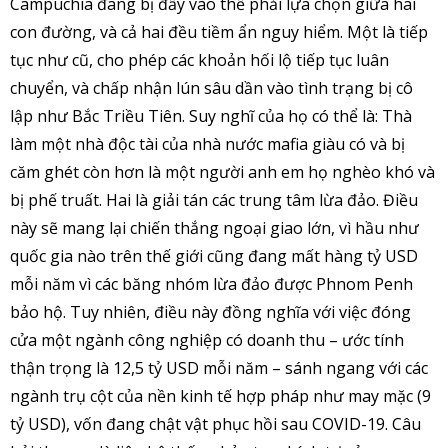
Campuchia đang bị đẩy vào thế phải lựa chọn giữa hai
con đường, và cả hai đều tiềm ẩn nguy hiểm. Một là tiếp
tục như cũ, cho phép các khoản hối lộ tiếp tục luân
chuyển, và chấp nhận lún sâu dần vào tình trạng bị cô
lập như Bắc Triều Tiên. Suy nghĩ của họ có thể là: Thà
làm một nhà độc tài của nhà nước mafia giàu có và bị
căm ghét còn hơn là một người anh em họ nghèo khó và
bị phế truất. Hai là giải tán các trung tâm lừa đảo. Điều
này sẽ mang lại chiến thắng ngoại giao lớn, vì hầu như
quốc gia nào trên thế giới cũng đang mất hàng tỷ USD
mỗi năm vì các băng nhóm lừa đảo được Phnom Penh
bảo hộ. Tuy nhiên, điều này đồng nghĩa với việc đóng
cửa một ngành công nghiệp có doanh thu – ước tính
thận trọng là 12,5 tỷ USD mỗi năm – sánh ngang với các
ngành trụ cột của nền kinh tế hợp pháp như may mặc (9
tỷ USD), vốn đang chật vật phục hồi sau COVID-19. Câu