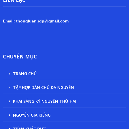
Email: thongluan.rdp@gmail.com
CHUYÊN MỤC
TRANG CHỦ
TẬP HỢP DÂN CHỦ ĐA NGUYÊN
KHAI SÁNG KỶ NGUYÊN THỨ HAI
NGUYỄN GIA KIỂNG
TRẦN KHẮC ĐỨC