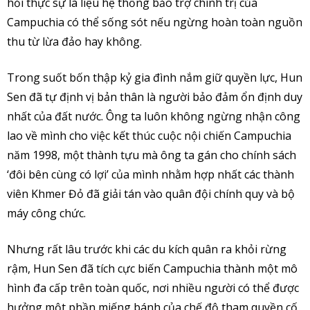
hỏi thực sự là liệu hệ thống bảo trợ chính trị của
Campuchia có thể sống sót nếu ngừng hoàn toàn nguồn
thu từ lừa đảo hay không.
Trong suốt bốn thập kỷ gia đình nắm giữ quyền lực, Hun
Sen đã tự định vị bản thân là người bảo đảm ổn định duy
nhất của đất nước. Ông ta luôn không ngừng nhận công
lao về mình cho việc kết thúc cuộc nội chiến Campuchia
năm 1998, một thành tựu mà ông ta gán cho chính sách
‘đôi bên cùng có lợi’ của mình nhằm hợp nhất các thành
viên Khmer Đỏ đã giải tán vào quân đội chính quy và bộ
máy công chức.
Nhưng rất lâu trước khi các du kích quân ra khỏi rừng
rậm, Hun Sen đã tích cực biến Campuchia thành một mô
hình đa cấp trên toàn quốc, nơi nhiều người có thể được
hưởng một phần miếng bánh của chế độ tham quyền cố