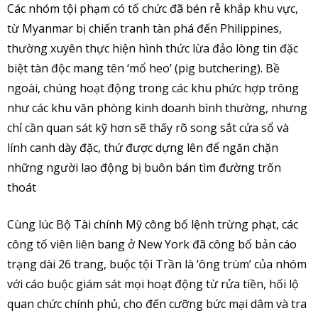
Các nhóm tội phạm có tổ chức đã bén rễ khắp khu vực,
từ Myanmar bị chiến tranh tàn phá đến Philippines,
thường xuyên thực hiện hình thức lừa đảo lòng tin đặc
biệt tàn độc mang tên ‘mổ heo’ (pig butchering). Bề
ngoài, chúng hoạt động trong các khu phức hợp trông
như các khu văn phòng kinh doanh bình thường, nhưng
chỉ cần quan sát kỹ hơn sẽ thấy rõ song sắt cửa sổ và
lính canh dày đặc, thứ được dựng lên để ngăn chặn
những người lao động bị buôn bán tìm đường trốn
thoát
Cùng lúc Bộ Tài chính Mỹ công bố lệnh trừng phạt, các
công tố viên liên bang ở New York đã công bố bản cáo
trạng dài 26 trang, buộc tội Trần là ‘ông trùm’ của nhóm
với cáo buộc giám sát mọi hoạt động từ rửa tiền, hối lộ
quan chức chính phủ, cho đến cưỡng bức mại dâm và tra