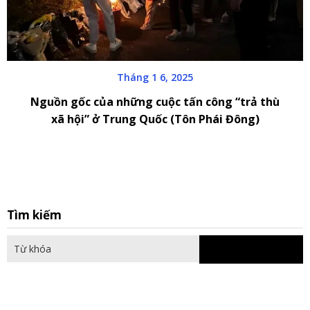
Tháng 1 6, 2025
Nguồn gốc của những cuộc tấn công “trả thù
xã hội” ở Trung Quốc (Tôn Phái Đông)
S
Tìm kiếm
fo