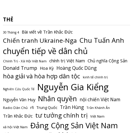
THẺ
Bài viết về Trần Khắc Đức
30 Tháng 4
Chu Tuấn Anh
Chiến tranh Ukraine-Nga
chuyển tiếp về dân chủ
Chủ nghĩa Cộng Sản
chính trị Việt Nam
Chính Trị - Xã Hội Việt Nam
Donald Trump
Hoàng Quốc Dũng
Hoa Kỳ
hòa giải và hòa hợp dân tộc
kinh tế chính trị
Nguyễn Gia Kiểng
Nghiên Cứu Quốc Tế
Nhân quyền
nội chiến Việt Nam
Nguyễn Văn Huy
Trần Hùng
Trung Quốc
rfi
Radio Dân Chủ
Trần Khánh Ân
tư tưởng chính trị
Trần Khắc Đức
Việt Nam
Đảng Cộng Sản Việt Nam
xã hội Việt Nam