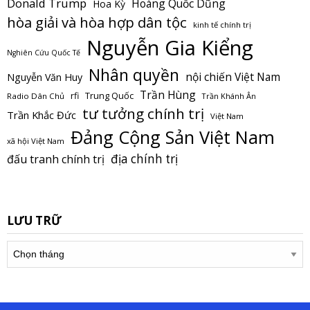
Donald Trump
Hoàng Quốc Dũng
Hoa Kỳ
hòa giải và hòa hợp dân tộc
kinh tế chính trị
Nguyễn Gia Kiểng
Nghiên Cứu Quốc Tế
Nhân quyền
nội chiến Việt Nam
Nguyễn Văn Huy
Trần Hùng
Trung Quốc
rfi
Radio Dân Chủ
Trần Khánh Ân
tư tưởng chính trị
Trần Khắc Đức
Việt Nam
Đảng Cộng Sản Việt Nam
xã hội Việt Nam
địa chính trị
đấu tranh chính trị
LƯU TRỮ
Lưu
trữ