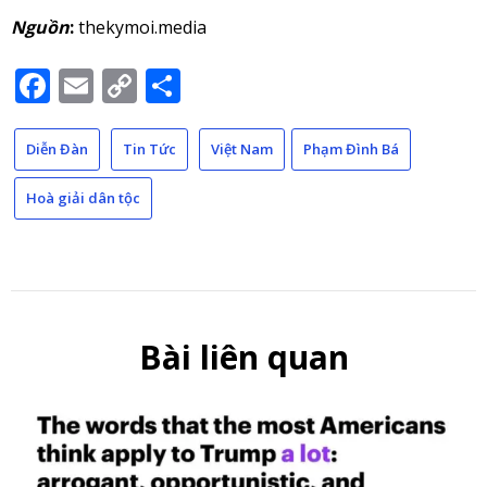
Nguồn
:
thekymoi.media
Facebook
Email
Copy
Share
Link
Diễn Đàn
Tin Tức
Việt Nam
Phạm Đình Bá
Hoà giải dân tộc
Bài liên quan