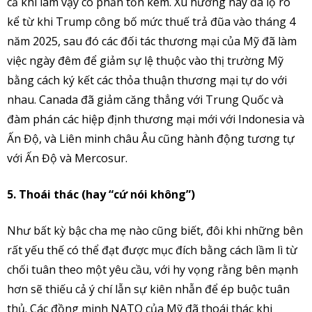
cả khi làm vậy có phần tốn kém. Xu hướng này đã lộ rõ
kể từ khi Trump công bố mức thuế trả đũa vào tháng 4
năm 2025, sau đó các đối tác thương mại của Mỹ đã làm
việc ngày đêm để giảm sự lệ thuộc vào thị trường Mỹ
bằng cách ký kết các thỏa thuận thương mại tự do với
nhau. Canada đã giảm căng thẳng với Trung Quốc và
đàm phán các hiệp định thương mại mới với Indonesia và
Ấn Độ, và Liên minh châu Âu cũng hành động tương tự
với Ấn Độ và Mercosur.
5. Thoái thác
(hay
“
cứ nói không
”
)
Như bất kỳ bậc cha mẹ nào cũng biết, đôi khi những bên
rất yếu thế có thể đạt được mục đích bằng cách lầm lì từ
chối tuân theo một yêu cầu, với hy vọng rằng bên mạnh
hơn sẽ thiếu cả ý chí lẫn sự kiên nhẫn để ép buộc tuân
thủ. Các đồng minh NATO của Mỹ đã thoái thác khi