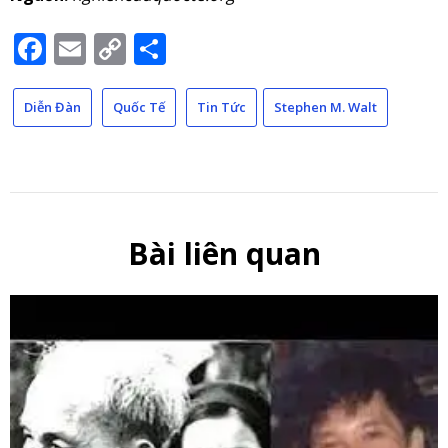
Facebook
Email
Copy
Share
Link
Diễn Đàn
Quốc Tế
Tin Tức
Stephen M. Walt
Bài liên quan