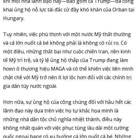
khi mỗi nhà lãnh đạo này—bao gồm cả Trump—đã công
khai ủng hộ nỗ lực tái đắc cử đầy khó khăn của Orban tại
Hungary.
Tuy nhiên, việc phù thịnh với một nước Mỹ thất thường
và cá lớn nuốt cá bé không phải là không có rủi ro. Có
một điều, những thất bại như cuộc chiến Iran, nền kinh
tế Mỹ trì trệ, và tỷ lệ ủng hộ thấp của Trump đang làm
hoen ố thương hiệu MAGA và có thể khiến việc liên minh
chặt chẽ với Mỹ trở nên ít lợi lộc hơn đối với các chính trị
gia dân túy nước ngoài.
Hơn nữa, sự ủng hộ của công chúng đối với hầu hết các
lãnh đạo này dựa trên việc họ tự khắc họa mình là
những nhà dân tộc chủ nghĩa nhiệt thành, điều này
không nhất quán với việc phục tùng lâu dài một cường
quốc ngoại bang có xu hướng cá lớn nuốt cá bé. Những