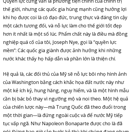
Quyền lực cứng vẫn là phương tiện chính của chính trị
thế giới, nhưng các quốc gia hùng mạnh cũng hưởng lợi
khi họ được coi là có đạo đức, trung thực và đáng tin cậy
một cách tương đối, và nỗ lực làm cho thế giới tốt đẹp
hơn ít nhất là một số lúc. Phẩm chất này là điều mà đồng
nghiệp quá cố của tôi, Joseph Nye, gọi là “quyền lực
mềm”: Các quốc gia giành được ảnh hưởng khi những
nước khác thấy họ hấp dẫn và phần lớn là thiện chí.
Hệ quả là, các đối thủ của Mỹ sẽ nỗ lực bôi nhọ hình ảnh
của Washington bằng cách khắc họa đất nước này như
một kẻ ích kỷ, hung hăng, nguy hiểm, và là một hình mẫu
cần bị bác bỏ thay vì ngưỡng mộ và noi theo. Một hệ quả
của chiến lược này—mà Trung Quốc đã theo đuổi trong
một thời gian—là đứng ngoài cuộc và để nước Mỹ tiếp
tục vấp ngã. Như Napoleon Bonaparte được cho là đã
nói: Đừng bao giờ cản bước kẻ thù khi chúng đang phạm