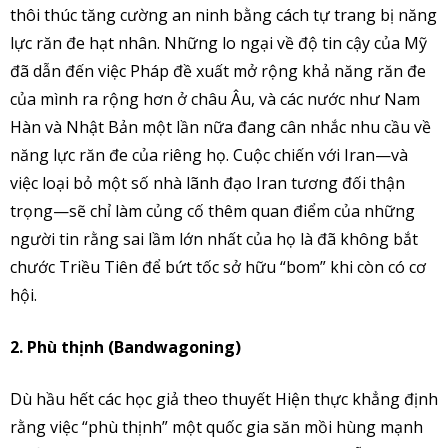
thôi thúc tăng cường an ninh bằng cách tự trang bị năng
lực răn đe hạt nhân. Những lo ngại về độ tin cậy của Mỹ
đã dẫn đến việc Pháp đề xuất mở rộng khả năng răn đe
của mình ra rộng hơn ở châu Âu, và các nước như Nam
Hàn và Nhật Bản một lần nữa đang cân nhắc nhu cầu về
năng lực răn đe của riêng họ. Cuộc chiến với Iran—và
việc loại bỏ một số nhà lãnh đạo Iran tương đối thận
trọng—sẽ chỉ làm củng cố thêm quan điểm của những
người tin rằng sai lầm lớn nhất của họ là đã không bắt
chước Triều Tiên để bứt tốc sở hữu “bom” khi còn có cơ
hội.
2. Phù thịnh (Bandwagoning)
Dù hầu hết các học giả theo thuyết Hiện thực khẳng định
rằng việc “phù thịnh” một quốc gia săn mồi hùng mạnh