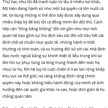
Thứ hai, như tôi đã tranh luận từ lâu ở nhiều nơi khác,
Mỹ hiện đang hành xử như một bá quyền cá lớn nuốt cá
bé, lợi dụng những vị thế đòn bẩy được xây dựng qua
nhiều thập kỷ để bóc lột cả đồng minh lẫn đối thủ. Cách
tiếp cận “tổng bằng không” đối với gần như mọi mối
quan hệ bao gồm sự thù địch sâu sắc đối với hầu hết các
định chế và chuẩn mực quốc tế, những hành vi thất
thường có tính toán, và xu hướng đối xử với các nhà lãnh
đạo nước ngoài bằng sự khinh miệt lộ liễu trong khi lại
đòi hỏi sự phục tùng và lòng trung thành đến mức hạ
nhục từ họ. Khi hệ lụy từ cuộc chiến ở Iran lan rộng khắp
khu vực và thế giới, nó càng khẳng định rằng chính
quyền này hoặc không hiểu hành động của mình sẽ ảnh
hưởng đến các quốc gia khác ra sao, hoặc đơn giản là họ
chẳng quan tâm.