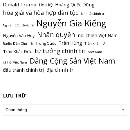
Donald Trump
Hoàng Quốc Dũng
Hoa Kỳ
hòa giải và hòa hợp dân tộc
kinh tế chính trị
Nguyễn Gia Kiểng
Nghiên Cứu Quốc Tế
Nhân quyền
nội chiến Việt Nam
Nguyễn Văn Huy
Trần Hùng
Trung Quốc
rfi
Radio Dân Chủ
Trần Khánh Ân
tư tưởng chính trị
Trần Khắc Đức
Việt Nam
Đảng Cộng Sản Việt Nam
xã hội Việt Nam
địa chính trị
đấu tranh chính trị
LƯU TRỮ
Lưu
trữ