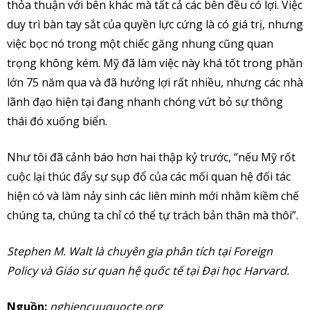
thỏa thuận với bên khác mà tất cả các bên đều có lợi. Việc
duy trì bàn tay sắt của quyền lực cứng là có giá trị, nhưng
việc bọc nó trong một chiếc găng nhung cũng quan
trọng không kém. Mỹ đã làm việc này khá tốt trong phần
lớn 75 năm qua và đã hưởng lợi rất nhiều, nhưng các nhà
lãnh đạo hiện tại đang nhanh chóng vứt bỏ sự thông
thái đó xuống biển.
Như tôi đã cảnh báo hơn hai thập kỷ trước, “nếu Mỹ rốt
cuộc lại thúc đẩy sự sụp đổ của các mối quan hệ đối tác
hiện có và làm nảy sinh các liên minh mới nhằm kiềm chế
chúng ta, chúng ta chỉ có thể tự trách bản thân mà thôi”.
Stephen M. Walt là chuyên gia phân tích tại Foreign
Policy và Giáo sư quan hệ quốc tế tại Đại học Harvard.
Nguồn:
nghiencuuquocte.org