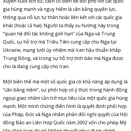
Xuyên suốt lịch sử, cách cổ điển để đối phó với các quốc
gia hùng mạnh và nguy hiểm là cân bằng quyền lực,
thông qua nỗ lực tự thân hoặc liên kết với các quốc gia
khác (hoặc cả hai). Người ta thấy xu hướng này trong
“quan hệ đối tác không giới hạn” của Nga và Trung
Quốc, sự hỗ trợ mà Triều Tiên cung cấp cho Nga tại
Ukraine, mạng lưới ủy nhiệm mà Iran hậu thuẫn khắp
Trung Đông, và trong sự hỗ trợ tình báo mà Nga được
cho là đang cung cấp cho Iran.
Một biến thể mà một số quốc gia có khả năng áp dụng là
“cân bằng mềm”, sự phối hợp có ý thức trong hành động
ngoại giao nhằm cản trở mục tiêu của một quốc gia hùng
mạnh. Một minh chứng điển hình là quyết định phối hợp
của Pháp, Đức và Nga nhằm phản đối nghị quyết của Hội
đồng Bảo an Liên Hợp Quốc năm 2002 vốn cho phép Mỹ
tấn công Iraq; dù nó không thuyết phục được chính