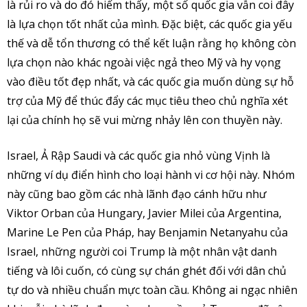
là rủi ro và do đó hiếm thấy, một số quốc gia vẫn coi đây
là lựa chọn tốt nhất của mình. Đặc biệt, các quốc gia yếu
thế và dễ tổn thương có thể kết luận rằng họ không còn
lựa chọn nào khác ngoài việc ngả theo Mỹ và hy vọng
vào điều tốt đẹp nhất, và các quốc gia muốn dùng sự hỗ
trợ của Mỹ để thúc đẩy các mục tiêu theo chủ nghĩa xét
lại của chính họ sẽ vui mừng nhảy lên con thuyền này.
Israel, Ả Rập Saudi và các quốc gia nhỏ vùng Vịnh là
những ví dụ điển hình cho loại hành vi cơ hội này. Nhóm
này cũng bao gồm các nhà lãnh đạo cánh hữu như
Viktor Orban của Hungary, Javier Milei của Argentina,
Marine Le Pen của Pháp, hay Benjamin Netanyahu của
Israel, những người coi Trump là một nhân vật danh
tiếng và lôi cuốn, có cùng sự chán ghét đối với dân chủ
tự do và nhiều chuẩn mực toàn cầu. Không ai ngạc nhiên