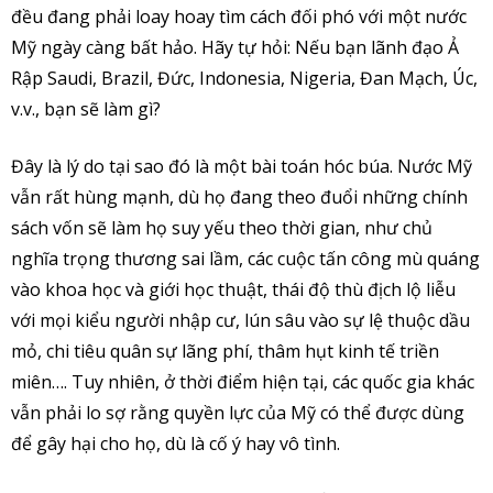
đều đang phải loay hoay tìm cách đối phó với một nước
Mỹ ngày càng bất hảo. Hãy tự hỏi: Nếu bạn lãnh đạo Ả
Rập Saudi, Brazil, Đức, Indonesia, Nigeria, Đan Mạch, Úc,
v.v., bạn sẽ làm gì?
Đây là lý do tại sao đó là một bài toán hóc búa. Nước Mỹ
vẫn rất hùng mạnh, dù họ đang theo đuổi những chính
sách vốn sẽ làm họ suy yếu theo thời gian, như chủ
nghĩa trọng thương sai lầm, các cuộc tấn công mù quáng
vào khoa học và giới học thuật, thái độ thù địch lộ liễu
với mọi kiểu người nhập cư, lún sâu vào sự lệ thuộc dầu
mỏ, chi tiêu quân sự lãng phí, thâm hụt kinh tế triền
miên…. Tuy nhiên, ở thời điểm hiện tại, các quốc gia khác
vẫn phải lo sợ rằng quyền lực của Mỹ có thể được dùng
để gây hại cho họ, dù là cố ý hay vô tình.