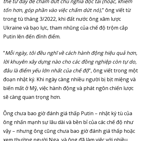
thể từ đây để chấm dứt chủ nghĩa độc tài (hoặc, khiêm
tốn hơn, góp phần vào việc chấm dứt nó),
” ông viết từ
trong tù tháng 3/2022, khi đất nước ông xâm lược
Ukraine và bạo lực, tham nhũng của chế độ trộm cắp
Putin lên đến đỉnh điểm.
“
Mỗi ngày, tôi đều nghĩ về cách hành động hiệu quả hơn,
lời khuyên xây dựng nào cho các đồng nghiệp còn tự do,
đâu là điểm yếu lớn nhất của chế độ
”, ông viết trong một
đoạn nhật ký. Khi ngày càng nhiều người bị bịt miệng và
biến mất ở Mỹ, việc hành động và phát ngôn chiến lược
sẽ càng quan trọng hơn.
Ông chưa bao giờ đánh giá thấp Putin – nhật ký tù của
ông nhấn mạnh sự lâu dài và bền bỉ của các chế độ như
vậy – nhưng ông cũng chưa bao giờ đánh giá thấp hoặc
xem thường người Nga, và ông đã làm việc với nhiều