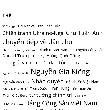
THẺ
Bài viết về Trần Khắc Đức
30 Tháng 4
Chu Tuấn Anh
Chiến tranh Ukraine-Nga
chuyển tiếp về dân chủ
Chủ nghĩa Cộng Sản
chính trị Việt Nam
Chính Trị - Xã Hội Việt Nam
Donald Trump
Hoàng Quốc Dũng
Hoa Kỳ
hòa giải và hòa hợp dân tộc
kinh tế chính trị
Nguyễn Gia Kiểng
Nghiên Cứu Quốc Tế
Nhân quyền
nội chiến Việt Nam
Nguyễn Văn Huy
Trần Hùng
Trung Quốc
rfi
Radio Dân Chủ
Trần Khánh Ân
tư tưởng chính trị
Trần Khắc Đức
Việt Nam
Đảng Cộng Sản Việt Nam
xã hội Việt Nam