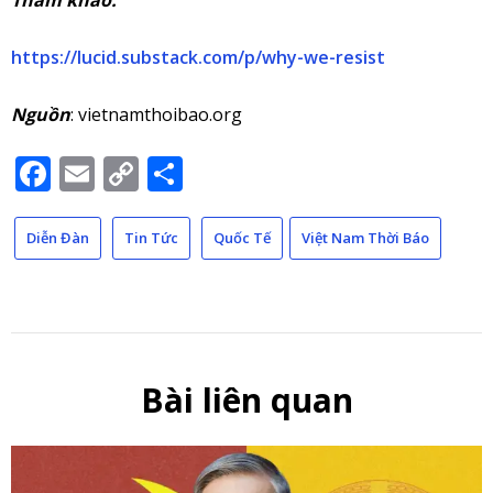
Tham khảo:
https://lucid.substack.com/p/why-we-resist
Nguồn
: vietnamthoibao.org
Facebook
Email
Copy
Share
Link
Diễn Đàn
Tin Tức
Quốc Tế
Việt Nam Thời Báo
Bài liên quan