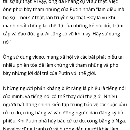
tài sợ sự thật. Vì vậy, ông đã kháng cự vì sự thật. Việc
ông phơi bày tham nhũng của Putin nhằm “làm điều mà
họ sợ – nói sự thật, lan truyền sự thật. Đây là vũ khí
mạnh nhất chống lại chế độ của những kẻ nói dối, trộm
cắp và đạo đức giả. Ai cũng có vũ khí này. Hãy sử dụng
nó.”
Ông sử dụng video, mạng xã hội và các bài phát biểu tại
nhiều phiên tòa để làm chứng về tham nhũng và phơi
bày những lời dối trá của Putin với thế giới.
Những người phản kháng biết rằng lá phiếu là tiếng nói
của mình, và tiếng nói có thể thay đổi thế giới. Nhiều
người bất đồng chính kiến tập trung bảo vệ các cuộc bầu
cử tự do, công bằng và vận động người dân đăng ký bỏ
phiếu. Khi Putin phá hủy bầu cử tự do, công bằng ở Nga,
Navalny cũng tranh cử và hướng dẫn người khác làm