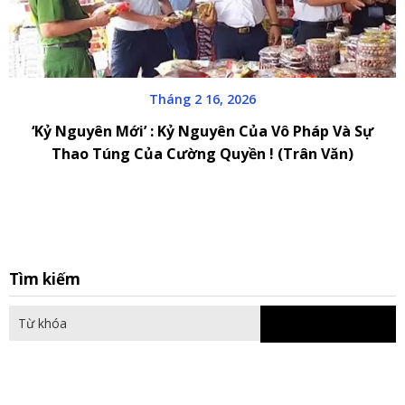
Tháng 2 16, 2026
‘Kỷ Nguyên Mới’ : Kỷ Nguyên Của Vô Pháp Và Sự
Thao Túng Của Cường Quyền ! (Trân Văn)
S
Tìm kiếm
fo