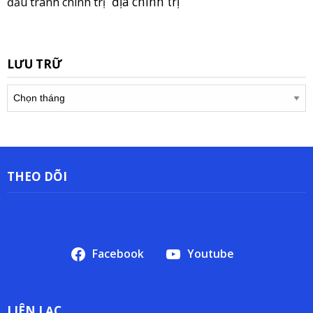
địa chính trị
đấu tranh chính trị
LƯU TRỮ
Lưu
trữ
THEO DÕI
Facebook
Youtube
LIÊN LẠC