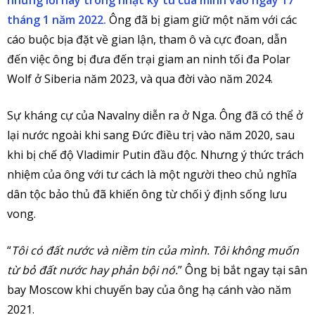
những lời này trong nhật ký tù của mình vào ngày 17
tháng 1 năm 2022.
Ông đã bị giam giữ một năm với các
cáo buộc bịa đặt về gian lận, tham ô và cực đoan, dẫn
đến việc ông bị đưa đến trại giam an ninh tối đa Polar
Wolf ở Siberia năm 2023, và qua đời vào năm 2024.
Sự kháng cự của Navalny diễn ra ở Nga. Ông đã có thể ở
lại nước ngoài khi sang Đức điều trị vào năm 2020, sau
khi bị chế độ Vladimir Putin đầu độc. Nhưng ý thức trách
nhiệm của ông với tư cách là một người theo chủ nghĩa
dân tộc bảo thủ đã khiến ông từ chối ý định sống lưu
vong.
“
Tôi có đất nước và niềm tin của mình. Tôi không muốn
từ bỏ đất nước hay phản bội nó.
” Ông bị bắt ngay tại sân
bay Moscow khi chuyến bay của ông hạ cánh vào năm
2021.