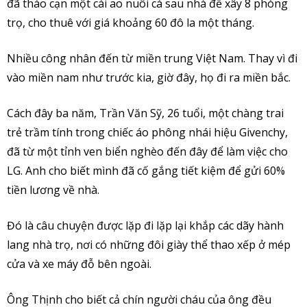
đã tháo cạn một cái ao nuôi cá sau nhà để xây 8 phòng
trọ, cho thuê với giá khoảng 60 đô la một tháng.
Nhiều công nhân đến từ miền trung Việt Nam. Thay vì đi
vào miền nam như trước kia, giờ đây, họ đi ra miền bắc.
Cách đây ba năm, Trần Văn Sỹ, 26 tuổi, một chàng trai
trẻ trầm tính trong chiếc áo phông nhái hiệu Givenchy,
đã từ một tỉnh ven biển nghèo đến đây để làm việc cho
LG. Anh cho biết mình đã cố gắng tiết kiệm để gửi 60%
tiền lương về nhà.
Đó là câu chuyện được lặp đi lặp lại khắp các dãy hành
lang nhà trọ, nơi có những đôi giày thể thao xếp ở mép
cửa và xe máy đỗ bên ngoài.
Ông Thịnh cho biết cả chín người cháu của ông đều