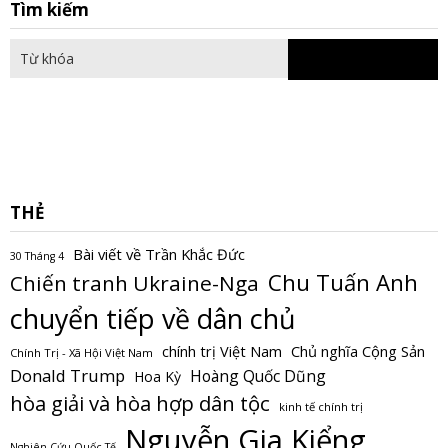
S
Tìm kiếm
fo
THẺ
Bài viết về Trần Khắc Đức
30 Tháng 4
Chu Tuấn Anh
Chiến tranh Ukraine-Nga
chuyển tiếp về dân chủ
Chủ nghĩa Cộng Sản
chính trị Việt Nam
Chính Trị - Xã Hội Việt Nam
Donald Trump
Hoàng Quốc Dũng
Hoa Kỳ
hòa giải và hòa hợp dân tộc
kinh tế chính trị
Nguyễn Gia Kiểng
Nghiên Cứu Quốc Tế