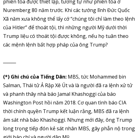
phiên tòa được thiết lập, tương tự như phiên tòa ở
Nuremberg 80 năm trước. Khi các tướng lĩnh Đức Quốc
Xã năm xưa không thể lấy cớ “chúng tôi chỉ làm theo lệnh
của Hitler” để thoát tội, thì những người Mỹ dưới thời
Trump liệu có thoát tội được không, nếu họ tuân theo
các mệnh lệnh bất hợp pháp của ông Trump?
______
(*) Ghi chú của Tiếng Dân:
MBS, tức Mohammed bin
Salman, Thái tử Ả Rập Xê Út và là người đã ra lệnh xử tử
và phanh thây nhà báo Jamal Khashoggi của báo
Washington Post hồi năm 2018. Cơ quan tình báo CIA
thời chính quyền Trump kết luận rằng, MBS đã ra lệnh
ám sát nhà báo Khashoggi. Nhưng mới đây, ông Trump
long trọng tiếp đón kẻ sát nhân MBS, gây phẫn nộ trong
giới báo chí và người dân Mỹ.