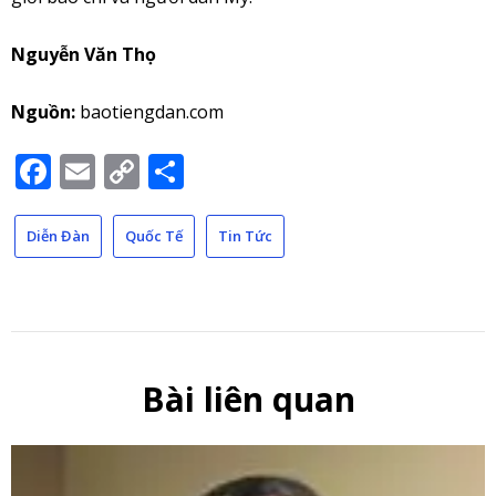
Nguyễn Văn Thọ
Nguồn:
baotiengdan.com
Facebook
Email
Copy
Share
Link
Diễn Đàn
Quốc Tế
Tin Tức
Bài liên quan