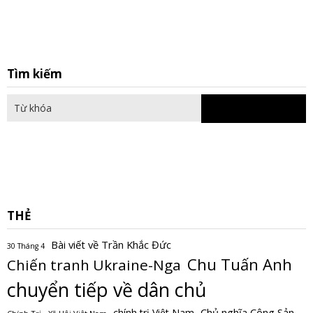
S
Tìm kiếm
fo
THẺ
Bài viết về Trần Khắc Đức
30 Tháng 4
Chu Tuấn Anh
Chiến tranh Ukraine-Nga
chuyển tiếp về dân chủ
Chủ nghĩa Cộng Sản
chính trị Việt Nam