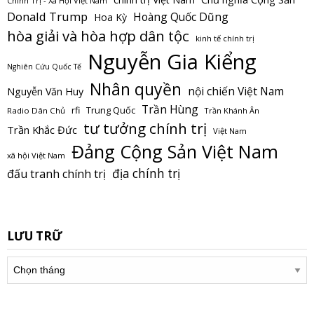
Chính Trị - Xã Hội Việt Nam
Donald Trump
Hoàng Quốc Dũng
Hoa Kỳ
hòa giải và hòa hợp dân tộc
kinh tế chính trị
Nguyễn Gia Kiểng
Nghiên Cứu Quốc Tế
Nhân quyền
nội chiến Việt Nam
Nguyễn Văn Huy
Trần Hùng
Trung Quốc
rfi
Radio Dân Chủ
Trần Khánh Ân
tư tưởng chính trị
Trần Khắc Đức
Việt Nam
Đảng Cộng Sản Việt Nam
xã hội Việt Nam
địa chính trị
đấu tranh chính trị
LƯU TRỮ
Lưu
trữ